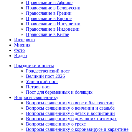
Православие в Африке
Православие в Белоруссии
Православие в Греции
Православие в Европе
Православие в Ингушетии
Православие в Индонезии
Православие в Китае
Интервью
Мнения
Фото
Видео
Праздники и посты
Рождественский пост
Великий пост 2026
Успенский пост
Петров пост
Пост для беременных и болящих
Вопросы священнику
Вопросы священнику о вере и благочестии
Вопросы священнику о венчании и свадьбе
Вопросы священнику о детях и воспитании
Вопросы священнику о домашних питомцах
Вопросы священнику о грехе
Вопросы священнику о коронавирусе и карантине