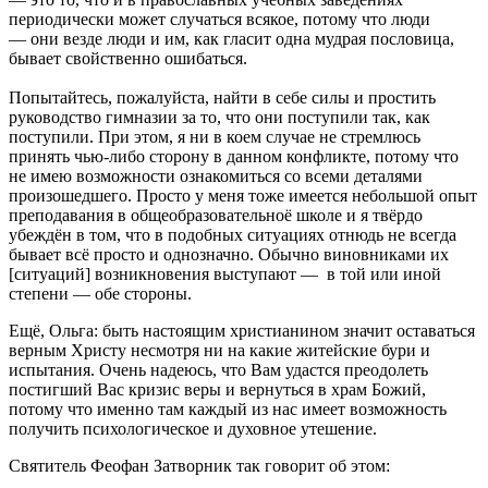
периодически может случаться всякое, потому что люди
— они везде люди и им, как гласит одна мудрая пословица,
бывает свойственно ошибаться.
Попытайтесь, пожалуйста, найти в себе силы и простить
руководство гимназии за то, что они поступили так, как
поступили. При этом, я ни в коем случае не стремлюсь
принять чью-либо сторону в данном конфликте, потому что
не имею возможности ознакомиться со всеми деталями
произошедшего. Просто у меня тоже имеется небольшой опыт
преподавания в общеобразовательноё школе и я твёрдо
убеждён в том, что в подобных ситуациях отнюдь не всегда
бывает всё просто и однозначно. Обычно виновниками их
[ситуаций] возникновения выступают — в той или иной
степени — обе стороны.
Ещё, Ольга: быть настоящим христианином значит оставаться
верным Христу несмотря ни на какие житейские бури и
испытания. Очень надеюсь, что Вам удастся преодолеть
постигший Вас кризис веры и вернуться в храм Божий,
потому что именно там каждый из нас имеет возможность
получить психологическое и духовное утешение.
Святитель Феофан Затворник так говорит об этом: