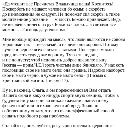
«Да утешит вас Пречистая Владычица наша! Крепитесь!
Поскорбеть не мешает: человеки бо есмы; а скорбеть
до изнеможения не следует. Не поможет сия скорбь; а тихое
молитвенное упование — милость Божию привлекает. Ведь
не вырвешь ничего из рук Божиих силою… а слезами все
можно … Господь да утешит вас!
Мне вообще приходит на мысль, что люди являются не совсем
хорошими так — невзначай, а на деле они хороши. Потому
лучше и вернее всех считать святыми. Последнее можно
предпочесть суду даже верному. Тут есть подвиг,
и не по пусту; чтоб исполнить доброе правило: выну
[всегда — прим.Ч.Е.] зреть чистым лице ближняго. У нас есть
пословица: свое не мыто бело; она грешна. Надобно наоборот:
свое и мыто черно, а чужое не мыто бело» (Письма о
христианской жизни. Письмо 17).
Ну и, наконец, Ольга, я бы порекомендовал Вам отдать
Вашего сына в какую-нибудь спортивную секцию, чтобы в
будущем ни у кого не возникало желания нанести ему
физический или психологический вред. Знаю по
собственному опыту, что это очень эффективный способ
решать подобного рода проблемы.
Старайтесь, пожалуйста, регулярно посещать церковные