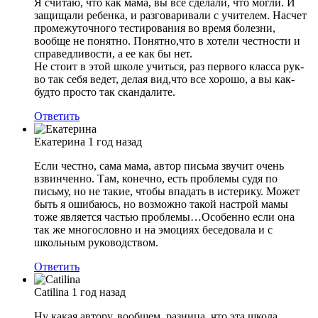
Я считаю, что как мама, вы все сделали, что могли. И
защищали ребенка, и разговаривали с учителем. Насчет
промежуточного тестирования во время болезни,
вообще не понятно. Понятно,что в хотели честности и
справедливости, а ее как бы нет.
Не стоит в этой школе учиться, раз первого класса рук-
во так себя ведет, делая вид,что все хорошо, а вы как-
будто просто так скандалите.
Ответить
Екатерина
1 год назад
Если честно, сама мама, автор письма звучит очень
взвинченно. Там, конечно, есть проблемы судя по
письму, но не такие, чтобы впадать в истерику. Может
быть я ошибаюсь, но возможно такой настрой мамы
тоже является частью проблемы…Особенно если она
так же многословно и на эмоциях беседовала и с
школьным руководством.
Ответить
Catilina
1 год назад
Ну какая автору, вообщем, разница, что эта школа