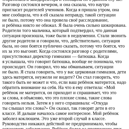
Разговор состоялся вечером, и она сказала, что наутро
пригласит родителей учеников. Когда я пришла утром, она
мне сообщила, что я ей сказала неправду, такой ситуации
не было, потому что она провела своё расследование,
и ребёнка никто не обижал. Я была очень сильно шокирована.
Родители того мальчика, который подтвердил, что данная
ситуация произошла, тоже были в недоумении. Стали звонить
другие родители и говорили, что, действительно, ситуация
была, но они боятся публично сказать, потому что боятся, что
их за это выгонят. Когда состоялся разговор с родителями,
присутствовал директор гимназии — батюшка. Когда
я услышала, что говорит батюшка, вообще не понимала, что
происходит. Он говорил, что мы обманываем, ситуации
не было. Я стала говорить, что у вас церковная гимназия, дети
здесь матерятся, неужели не видите? Он стал говорить, что
такого быть не может и что, если ваш ребёнок матерится, надо
обратить внимание на себя. На что я ему ответила: «Мой
ребёнок не матерится, он приходит и спрашивает, что это
за слова, я объясняю, что это плохие слова, такие слова
говорить нельзя. Затем я у него спрашивала: «Откуда
ты слышал эти слова?» Он сказал, так говорят дети в его
классе. И дальше началось самое интересное. Мой ребёнок
заболел коклюшем. Это уже второй случай в классе.
Руководство никаких действий не предпринимало, чтобы
остановить заболевание. Ребёнок болел на протяжении двух