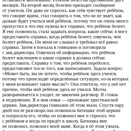
месяцев. На второй месяц болезни приходит сообщение
от учителя. Он даже не спросил, как себя чувствует ребёнок,
что говорят врачи, стал говорить о том, что он не знает, как
дальше будет учиться мой ребёнок, потому что он очень много
пропустил и что ему нужны все справки, что ребёнок болеет.
Я ему позвонила, стала задавать вопросы, какие сейчас я могу
предоставить справки, когда ребёнок болеет, озвучила, чем
болеет ребёнок. Он меня не слышал и требовал всё равно
справки. Затем я поехала в гимназию и поговорила
с зам.директора. Озвучила ей информацию, что ребёнок
болеет коклюшем и какие справки я должна сейчас
предоставить. Справку о том, что ребёнок переболел,
предоставляют после того, как выписывают. Задала вопрос:
«Может быть, вы не хотите, чтобы ребёнок здесь учился,
потому что происходят определённые ситуации, из-за которых
у меня возникают такие мысли?» Она ответила, что у неё нет
причин, чтобы мой ребёнок здесь не учился. Молча
разворачивается и уходит, не закончив разговор. Я стояла
в недоумении. Я и моя семья — прихожане христианской
церкви. Зам.директора гимназии об этом знала. Спустя пару
дней после разговора она позвонила батюшке этой церкви
и попросила его, чтобы он позвонил мне и спросил, что
с ребёнком и когда он придёт в школу. Батюшка мне
не позвонил, позвонил моей маме. Когда я об этом узнала,