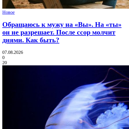
Новое
Обращаюсь к мужу на «Вы». На «ты»
он не разрешает. После ссор молчит
днями.
Как быть?
07.08.2026
0
20