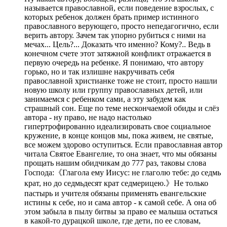
называется православной, если поведение взрослых, с
которых ребенок должен брать пример истинного
православного верующего, просто непедагогично, если
верить автору. Зачем так упорно рубиться с ними на
мечах... Цель?... Доказать что именно? Кому?.. Ведь в
конечном счете этот затяжной конфликт отражается в
первую очередь на ребенке. Я понимаю, что автору
горько, но и так излишне накручивать себя
православной христианке тоже не стоит, просто нашли
новую школу или группу православных детей, или
занимаемся с ребенком сами, а эту забудем как
страшный сон. Еще по теме нескончаемой обиды и слёз
автора - ну право, не надо настолько
гипертрофированно идеализировать свое социальное
кружение, в конце концов мы, пока живем, не святые,
все можем здорово оступиться. Если православная автор
читала Святое Евангелие, то она знает, что мы обязаны
прощать нашим обидчикам до 777 раз, таковы слова
Господа:《Глагола ему Иисус: не глаголю тебе: до седмь
крат, но до седмьдесят крат седмерицею.》Не только
пастырь и учителя обязаны применять евангельские
истины к себе, но и сама автор - к самой себе. А она об
этом забыла в пылу битвы за право ее малыша остаться
в какой-то дурацкой школе, где дети, по ее словам,