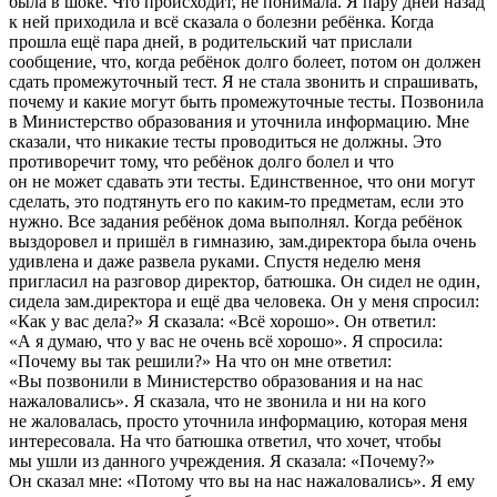
была в шоке. Что происходит, не понимала. Я пару дней назад
к ней приходила и всё сказала о болезни ребёнка. Когда
прошла ещё пара дней, в родительский чат прислали
сообщение, что, когда ребёнок долго болеет, потом он должен
сдать промежуточный тест. Я не стала звонить и спрашивать,
почему и какие могут быть промежуточные тесты. Позвонила
в Министерство образования и уточнила информацию. Мне
сказали, что никакие тесты проводиться не должны. Это
противоречит тому, что ребёнок долго болел и что
он не может сдавать эти тесты. Единственное, что они могут
сделать, это подтянуть его по каким-то предметам, если это
нужно. Все задания ребёнок дома выполнял. Когда ребёнок
выздоровел и пришёл в гимназию, зам.директора была очень
удивлена и даже развела руками. Спустя неделю меня
пригласил на разговор директор, батюшка. Он сидел не один,
сидела зам.директора и ещё два человека. Он у меня спросил:
«Как у вас дела?» Я сказала: «Всё хорошо». Он ответил:
«А я думаю, что у вас не очень всё хорошо». Я спросила:
«Почему вы так решили?» На что он мне ответил:
«Вы позвонили в Министерство образования и на нас
нажаловались». Я сказала, что не звонила и ни на кого
не жаловалась, просто уточнила информацию, которая меня
интересовала. На что батюшка ответил, что хочет, чтобы
мы ушли из данного учреждения. Я сказала: «Почему?»
Он сказал мне: «Потому что вы на нас нажаловались». Я ему