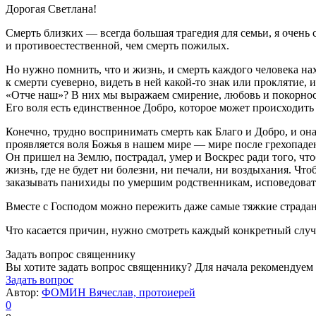
Дорогая Светлана!
Смерть близких — всегда большая трагедия для семьи, я очень
и противоестественной, чем смерть пожилых.
Но нужно помнить, что и жизнь, и смерть каждого человека на
к смерти суеверно, видеть в ней какой-то знак или проклятие,
«Отче наш»? В них мы выражаем смирение, любовь и покорность
Его воля есть единственное Добро, которое может происходить 
Конечно, трудно воспринимать смерть как Благо и Добро, и она
проявляется воля Божья в нашем мире — мире после грехопаден
Он пришел на Землю, пострадал, умер и Воскрес ради того, ч
жизнь, где не будет ни болезни, ни печали, ни воздыхания. Ч
заказывать панихиды по умершим родственникам, исповедоват
Вместе с Господом можно пережить даже самые тяжкие страдан
Что касается причин, нужно смотреть каждый конкретный случай
Задать вопрос священнику
Вы хотите задать вопрос священнику? Для начала рекомендуем
Задать вопрос
Автор:
ФОМИН Вячеслав, протоиерей
0