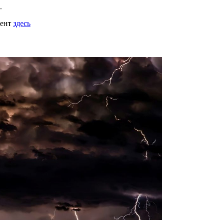
.
мент
здесь