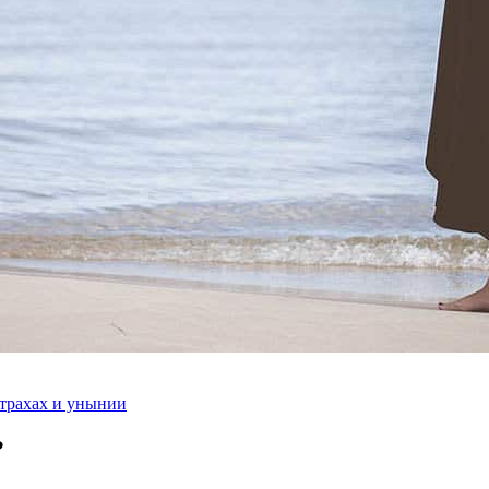
трахах и унынии
?