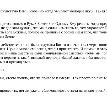
 сочувствую Вам. Особенно когда умирают молодые люди. Такая 
ходится только в Руках Божиих, и Одному Ему решать, когда при
 и не должны думать, что мы в силах изменить то, чем управляет
 воле Божией, полное ее принятие с осознанием того, что тольк
на Земле.
 действительно не была задумана Богом изначально, смерть вошла
ия. Нужно много смирения, чтобы принять это. И помочь в этом 
тобы и наша смерть не была окончательной смертью, чтобы мы п
тобы пережить такой тяжелый период в Вашей жизни, я бы посовет
ься и причащаться.
ия.
, чтобы понять, что же привело к смерти. Так просто по письму 
 проверить, нет ли уже
опубликованного ответа
на аналогичный 