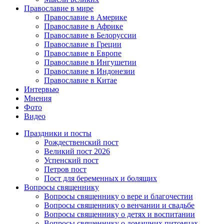
Православие в мире
Православие в Америке
Православие в Африке
Православие в Белоруссии
Православие в Греции
Православие в Европе
Православие в Ингушетии
Православие в Индонезии
Православие в Китае
Интервью
Мнения
Фото
Видео
Праздники и посты
Рождественский пост
Великий пост 2026
Успенский пост
Петров пост
Пост для беременных и болящих
Вопросы священнику
Вопросы священнику о вере и благочестии
Вопросы священнику о венчании и свадьбе
Вопросы священнику о детях и воспитании
Вопросы священнику о домашних питомцах