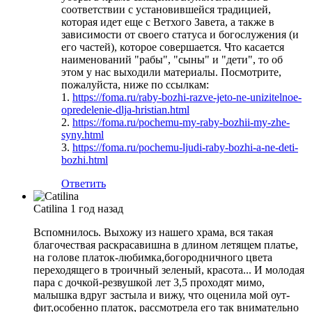
соответствии с установившейся традицией,
которая идет еще с Ветхого Завета, а также в
зависимости от своего статуса и богослужения (и
его частей), которое совершается. Что касается
наименований "рабы", "сыны" и "дети", то об
этом у нас выходили материалы. Посмотрите,
пожалуйста, ниже по ссылкам:
1.
https://foma.ru/raby-bozhi-razve-jeto-ne-unizitelnoe-
opredelenie-dlja-hristian.html
2.
https://foma.ru/pochemu-my-raby-bozhii-my-zhe-
syny.html
3.
https://foma.ru/pochemu-ljudi-raby-bozhi-a-ne-deti-
bozhi.html
Ответить
Catilina
1 год назад
Вспомнилось. Выхожу из нашего храма, вся такая
благочествая раскрасавишна в длином летящем платье,
на голове платок-любимка,богородничного цвета
переходящего в троичный зеленый, красота... И молодая
пара с дочкой-резвушкой лет 3,5 проходят мимо,
малышка вдруг застыла и вижу, что оценила мой оут-
фит,особенно платок, рассмотрела его так внимательно