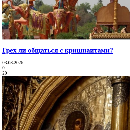
Грех ли
общаться с кришнаитами?
03.08.2026
0
20