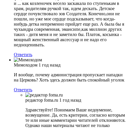
и ... как козленочек весело заскакала по ступенькам в
храм, родителям ручкой так, идем дескать. Детское
сердце почувствовало зов Создателя. Конечно,они не
пошли, но уже мое сердце подсказывает, что когда-
нибудь детка непременно прийдет еще раз. А была бы я
чухындра современная, эмансипе,как миллион других
таких - дитя меня и не заметило бы. Платок, косынка -
мощный женственный аксессуар и не надо его
недооценивать.
Ответить
Мимоходом
1 год назад
И вообще, почему администрация пропускает нападки
на Церковь? Хоть здесь должен быть спокойный уголок
Ответить
редактор foma.ru
1 год назад
Здравствуйте! Понимаем Ваше недоумение,
возмущение. Да, есть критерии, согласно которым
те или иные комментарии читателей отклоняются.
Однако наши материалы читают не только