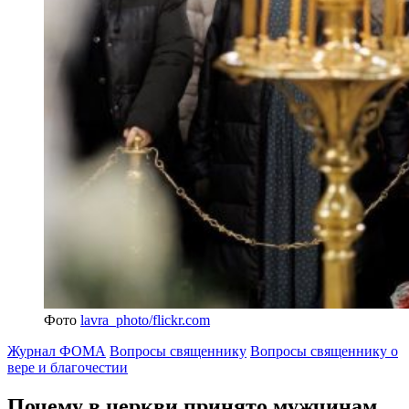
Фото
lavra_photo/flickr.com
Журнал ФОМА
Вопросы священнику
Вопросы священнику о
вере и благочестии
Почему в церкви принято
мужчинам