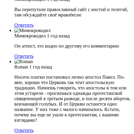
Вы перепутали православный сайт с инстой и телегой,
там обсуждайте своё мракобесие
Ответить
Мимокрокодил
1 год назад
Он атеист, это видно по другому его комментарию
Ответить
Roman
1 год назад
Носить платки постановил лично апостол Павел. По-
мне, хорошо что Церковь так чтит апостольскую
традицию. Начнешь говорить, что апостолы в том или
этом устарели - проснешься однажды протестанской
священницей в третьем разводе, и после десяти абортов,
венчающей голубых. И от Церкви останется одно
название. У них тоже с малого начиналось. Кстати,
почему вы еще не ушли к протесиантам, с вашими
взглядами?
Ответить