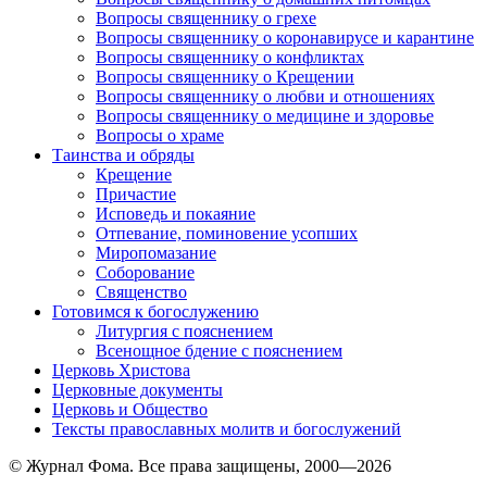
Вопросы священнику о грехе
Вопросы священнику о коронавирусе и карантине
Вопросы священнику о конфликтах
Вопросы священнику о Крещении
Вопросы священнику о любви и отношениях
Вопросы священнику о медицине и здоровье
Вопросы о храме
Таинства и обряды
Крещение
Причастие
Исповедь и покаяние
Отпевание, поминовение усопших
Миропомазание
Соборование
Священство
Готовимся к богослужению
Литургия с пояснением
Всенощное бдение с пояснением
Церковь Христова
Церковные документы
Церковь и Общество
Тексты православных молитв и богослужений
© Журнал Фома. Все права защищены, 2000—2026