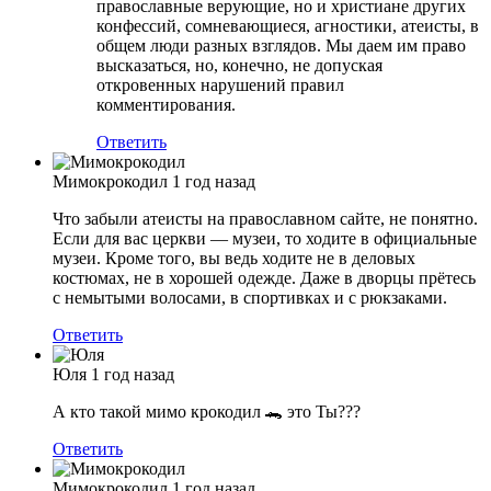
православные верующие, но и христиане других
конфессий, сомневающиеся, агностики, атеисты, в
общем люди разных взглядов. Мы даем им право
высказаться, но, конечно, не допуская
откровенных нарушений правил
комментирования.
Ответить
Мимокрокодил
1 год назад
Что забыли атеисты на православном сайте, не понятно.
Если для вас церкви — музеи, то ходите в официальные
музеи. Кроме того, вы ведь ходите не в деловых
костюмах, не в хорошей одежде. Даже в дворцы прётесь
с немытыми волосами, в спортивках и с рюкзаками.
Ответить
Юля
1 год назад
А кто такой мимо крокодил 🐊 это Ты???
Ответить
Мимокрокодил
1 год назад