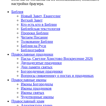
настройки браузера.
Библия
Новый Завет, Евангелие
Ветхий Завет
Кто есть кто в Библии
Библейская текстология
Пророки Библии
Читаем Писание
Толкование Библии
Библия на Руси
Библиография
Православные праздники
Пасха, Светлое Христово Воскресение 2026
Двунадесятые праздники
Дни памяти святых
Богородичные праздники
Вопросы священнику о постах и праздниках
Православные иконы
Иконы Богородицы
Иконы праздников
Иконы святых
Чудотворные иконы
Православный храм
Архитектура храма