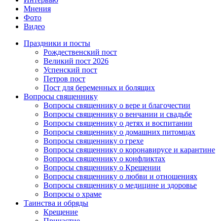
Мнения
Фото
Видео
Праздники и посты
Рождественский пост
Великий пост 2026
Успенский пост
Петров пост
Пост для беременных и болящих
Вопросы священнику
Вопросы священнику о вере и благочестии
Вопросы священнику о венчании и свадьбе
Вопросы священнику о детях и воспитании
Вопросы священнику о домашних питомцах
Вопросы священнику о грехе
Вопросы священнику о коронавирусе и карантине
Вопросы священнику о конфликтах
Вопросы священнику о Крещении
Вопросы священнику о любви и отношениях
Вопросы священнику о медицине и здоровье
Вопросы о храме
Таинства и обряды
Крещение
Причастие