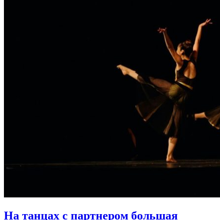
На танцах с партнером большая