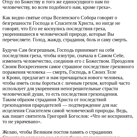
Отцу по Божеству и того же единосущного нам по
человечеству, во всем подобного нам, кроме греха».
Как видно святые отцы Вселенского Собора говорят о
безгрешности Господа и Спасителя Христа, но нигде не
говорят, что Его не коснулись последствия греха,
укоренившиеся в человеческой природе, которые Вы
перечисляете. Голод, жажду, страдания, боль и саму смерть.
Будучи Сам безгрешным, Господь принимает на себя
последствия греха, чтобы изнутри, сначала в Самом Себе,
изменить человечество, соединив его с Божеством. Преодолев
Своим Воскресением самое страшное последствие греховного
поражения человека — смерть, Господь, в Своих Теле
и Крови, предлагает и нам причащаться нового человека,
чтобы иметь силы бороться с личным грехом, который часто
использует для укоренения непогрешительные страсти
человеческой души, то есть последствия грехопадения.
Таким образом страдания Христа от последствий
грехопадения прародителей — подтверждение для нас
исцеления Спасителем самой человеческой природы. Ведь,
как пишет святитель Григорий Богослов: «Что не воспринято,
то не уврачевано».
Желаю, чтобы Великим постом память о страданиях