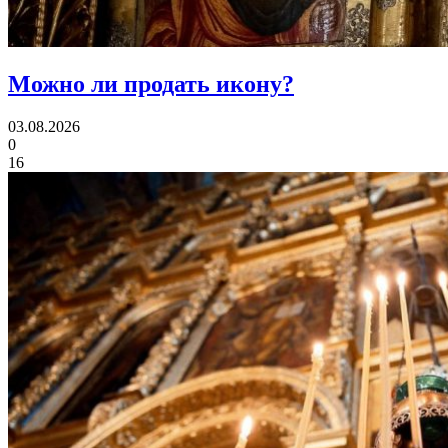
Можно ли
продать икону?
03.08.2026
0
16