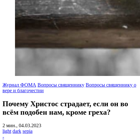
Журнал ФОМА
Вопросы священнику
Вопросы священнику о
вере и благочестии
Почему Христос страдает,
если он во
всём подобен нам, кроме греха?
2 мин., 04.03.2023
light
dark
sepia
-