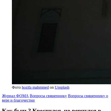
Фото
hozifa mahmmed
on
Unsplash
Журнал ФОМА
Вопросы священнику
Вопросы священнику о
вере и благочестии
Как быть?
Крестился, но вернулся в