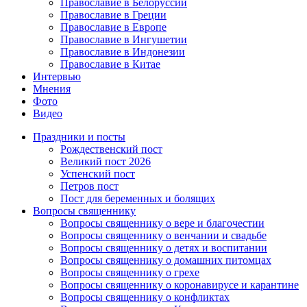
Православие в Белоруссии
Православие в Греции
Православие в Европе
Православие в Ингушетии
Православие в Индонезии
Православие в Китае
Интервью
Мнения
Фото
Видео
Праздники и посты
Рождественский пост
Великий пост 2026
Успенский пост
Петров пост
Пост для беременных и болящих
Вопросы священнику
Вопросы священнику о вере и благочестии
Вопросы священнику о венчании и свадьбе
Вопросы священнику о детях и воспитании
Вопросы священнику о домашних питомцах
Вопросы священнику о грехе
Вопросы священнику о коронавирусе и карантине
Вопросы священнику о конфликтах