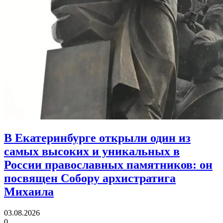
В Екатеринбурге открыли один из
самых высоких и уникальных в
России православных памятников:
он
посвящен Собору архистратига
Михаила
03.08.2026
0