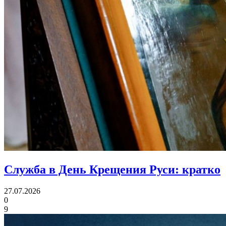
Служба в День Крещения Руси:
кратко
27.07.2026
0
9