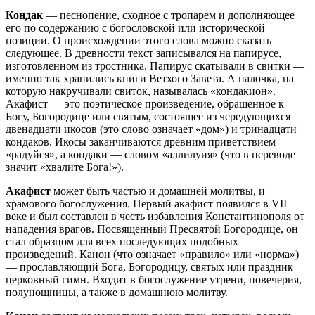
Кондак
— песнопение, сходное с тропарем и дополняющее
его по содержанию с богословской или исторической
позиции. О происхождении этого слова можно сказать
следующее. В древности текст записывался на папирусе,
изготовленном из тростника. Папирус скатывали в свитки —
именно так хранились книги Ветхого Завета. А палочка, на
которую накручивали свиток, называлась «кондакион».
Акафист — это поэтическое произведение, обращенное к
Богу, Богородице или святым, состоящее из чередующихся
двенадцати икосов (это слово означает «дом») и тринадцати
кондаков. Икосы заканчиваются древним приветствием
«радуйся», а кондаки — словом «аллилуия» (что в переводе
значит «хвалите Бога!»).
Акафист
может быть частью и домашней молитвы, и
храмового богослужения. Первый акафист появился в VII
веке и был составлен в честь избавления Константинополя от
нападения врагов. Посвященный Пресвятой Богородице, он
стал образцом для всех последующих подобных
произведений. Канон (что означает «правило» или «норма»)
— прославляющий Бога, Богородицу, святых или праздник
церковный гимн. Входит в богослужение утрени, повечерия,
полунощницы, а также в домашнюю молитву.