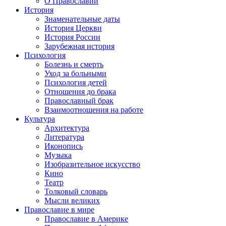
О Православии
История
Знаменательные даты
История Церкви
История России
Зарубежная история
Психология
Болезнь и смерть
Уход за больными
Психология детей
Отношения до брака
Православный брак
Взаимоотношения на работе
Культура
Архитектура
Литература
Иконопись
Музыка
Изобразительное искусство
Кино
Театр
Толковый словарь
Мысли великих
Православие в мире
Православие в Америке