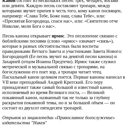
Канон
состоит из нескольких песен: трех, четырех, восьми
или девяти. Каждую песнь составляют тропари, между
которыми звучит припев в честь того, кому канон посвящен,
например: «Слава Тебе, Боже наш, слава Тебе», или:
«Пресвятая Богородица, спаси нас», или: «Святителю отче
Николае, моли Бога о нас».
Песнь канона открывает
ирмос
. Это песнопение связано с
библейскими песнями (слово «ирмос» означает «связь»),
которые в разных обстоятельствах были воспеты
праведниками Ветхого Завета и участниками Завета Нового:
Богородицей (Ее песнь звучит на девятой песни канона) и
Захарией (отцом Иоанна Предтечи). Ирмос также служил
метрической и музыкальной связью с тропарями, на
богослужении его поет хор, а тропари читает чтец.
Пасхальный канон целиком поется. Первые каноны написал в
VII веке преподобный Андрей Критский. Его перу
принадлежит также самый большой и известный канон,
исполняемый во время Великого поста, — Великий
покаянный канон, названный так не только за глубину
раскрытия покаянной темы, но и за большой объем — он
состоит из двухсот пятидесяти тропарей.
Отрывок из энциклопедии «Православное богослужение»
издательства "Никея"