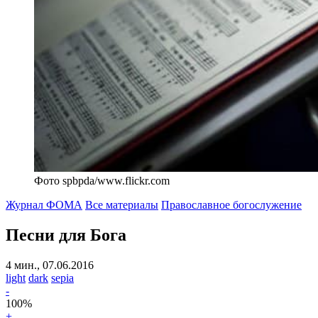
Фото spbpda/www.flickr.com
Журнал ФОМА
Все материалы
Православное богослужение
Песни для Бога
4 мин., 07.06.2016
light
dark
sepia
-
100
%
+