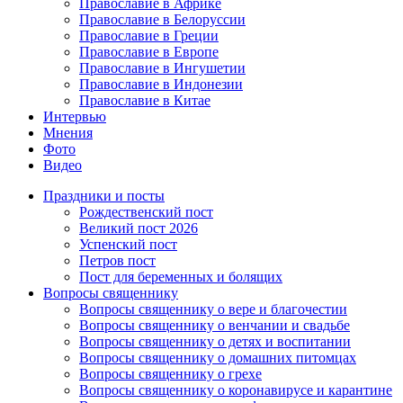
Православие в Африке
Православие в Белоруссии
Православие в Греции
Православие в Европе
Православие в Ингушетии
Православие в Индонезии
Православие в Китае
Интервью
Мнения
Фото
Видео
Праздники и посты
Рождественский пост
Великий пост 2026
Успенский пост
Петров пост
Пост для беременных и болящих
Вопросы священнику
Вопросы священнику о вере и благочестии
Вопросы священнику о венчании и свадьбе
Вопросы священнику о детях и воспитании
Вопросы священнику о домашних питомцах
Вопросы священнику о грехе
Вопросы священнику о коронавирусе и карантине