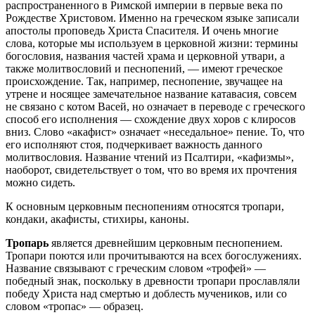
распространенного в Римской империи в первые века по
Рождестве Христовом. Именно на греческом языке записали
апостолы проповедь Христа Спасителя. И очень многие
слова, которые мы используем в церковной жизни: термины
богословия, названия частей храма и церковной утвари, а
также молитвословий и песнопений, — имеют греческое
происхождение. Так, например, песнопение, звучащее на
утрене и носящее замечательное название катавасия, совсем
не связано с котом Васей, но означает в переводе с греческого
способ его исполнения — схождение двух хоров с клиросов
вниз. Слово «акафист» означает «неседальное» пение. То, что
его исполняют стоя, подчеркивает важность данного
молитвословия. Название чтений из Псалтири, «кафизмы»,
наоборот, свидетельствует о том, что во время их прочтения
можно сидеть.
К основным церковным песнопениям относятся тропари,
кондаки, акафисты, стихиры, каноны.
Тропарь
является древнейшим церковным песнопением.
Тропари поются или прочитываются на всех богослужениях.
Название связывают с греческим словом «трофей» —
победный знак, поскольку в древности тропари прославляли
победу Христа над смертью и доблесть мучеников, или со
словом «тропас» — образец.