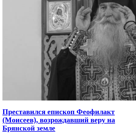
Преставился епископ Феофилакт
(Моисеев),
возрождавший веру на
Брянской земле