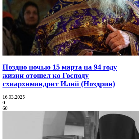
Поздно ночью 15 марта на 94 году
жизни отошел ко Господу
схиархимандрит Илий (Ноздрин)
16.03.2025
0
60