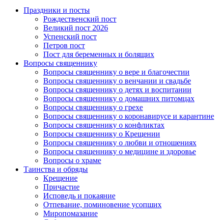
Праздники и посты
Рождественский пост
Великий пост 2026
Успенский пост
Петров пост
Пост для беременных и болящих
Вопросы священнику
Вопросы священнику о вере и благочестии
Вопросы священнику о венчании и свадьбе
Вопросы священнику о детях и воспитании
Вопросы священнику о домашних питомцах
Вопросы священнику о грехе
Вопросы священнику о коронавирусе и карантине
Вопросы священнику о конфликтах
Вопросы священнику о Крещении
Вопросы священнику о любви и отношениях
Вопросы священнику о медицине и здоровье
Вопросы о храме
Таинства и обряды
Крещение
Причастие
Исповедь и покаяние
Отпевание, поминовение усопших
Миропомазание