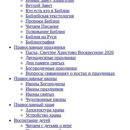
Новый Завет, Евангелие
Ветхий Завет
Кто есть кто в Библии
Библейская текстология
Пророки Библии
Читаем Писание
Толкование Библии
Библия на Руси
Библиография
Православные праздники
Пасха, Светлое Христово Воскресение 2026
Двунадесятые праздники
Дни памяти святых
Богородичные праздники
Вопросы священнику о постах и праздниках
Православные иконы
Иконы Богородицы
Иконы праздников
Иконы святых
Чудотворные иконы
Православный храм
Архитектура храма
Устройство храма
Воспитание детей
Читаем с детьми о вере