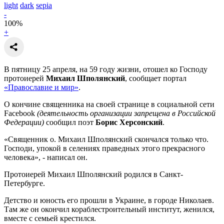
light
dark
sepia
-
100
%
+
В пятницу 25 апреля, на 59 году жизни, отошел ко Господу
протоиерей
Михаил Шполянский
, сообщает портал
«Православие и мир»
.
О кончине священника на своей странице в социальной сети
Facebook
(деятельность организации запрещена в Российской
Федерации)
сообщил поэт
Борис Херсонский
.
«Священник о. Михаил Шполянский скончался только что.
Господи, упокой в селениях праведных этого прекрасного
человека», - написал он.
Протоиерей Михаил Шполянский родился в Санкт-
Петербурге.
Детство и юность его прошли в Украине, в городе Николаев.
Там же он окончил кораблестроительный институт, женился,
вместе с семьей крестился.