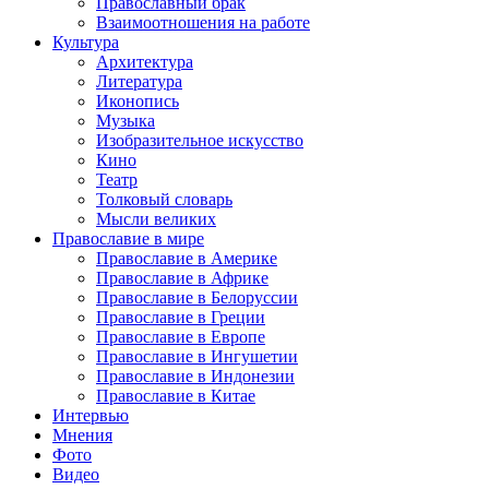
Православный брак
Взаимоотношения на работе
Культура
Архитектура
Литература
Иконопись
Музыка
Изобразительное искусство
Кино
Театр
Толковый словарь
Мысли великих
Православие в мире
Православие в Америке
Православие в Африке
Православие в Белоруссии
Православие в Греции
Православие в Европе
Православие в Ингушетии
Православие в Индонезии
Православие в Китае
Интервью
Мнения
Фото
Видео