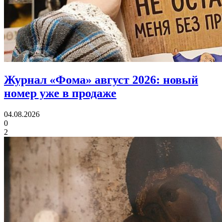
Журнал «Фома» август 2026:
новый
номер уже в продаже
04.08.2026
0
2