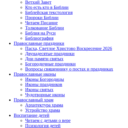
Ветхий Завет
Кто есть кто в Библии
Библейская текстология
Пророки Библии
Читаем Писание
Толкование Библии
Библия на Руси
Библиография
Православные праздники
Пасха, Светлое Христово Воскресение 2026
Двунадесятые праздники
Дни памяти святых
Богородичные праздники
Вопросы священнику о постах и праздниках
Православные иконы
Иконы Богородицы
Иконы праздников
Иконы святых
Чудотворные иконы
Православный храм
Архитектура храма
Устройство храма
Воспитание детей
Читаем с детьми о вере
Психология детей