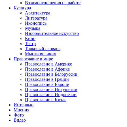
Взаимоотношения на работе
Культура
Архитектура
Литература
Иконопись
Музыка
Изобразительное искусство
Кино
Театр
Толковый словарь
Мысли великих
Православие в мире
Православие в Америке
Православие в Африке
Православие в Белоруссии
Православие в Греции
Православие в Европе
Православие в Ингушетии
Православие в Индонезии
Православие в Китае
Интервью
Мнения
Фото
Видео