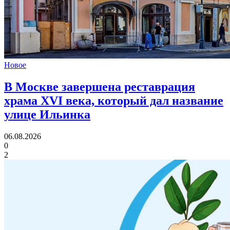
Новое
В Москве завершена реставрация
храма XVI века,
который дал название
улице Ильинка
06.08.2026
0
2