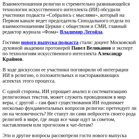
Взаимоотношения религии и стремительно развивающейся
технологии искусственного интеллекта (ИИ) обсудили
участники подкаста «Собрались с мыслями», который на
Первом канале ведет председатель Синодального отдела по
взаимоотношениям Церкви с обществом и СМИ, главный
редактор журнала «Фома»
Владимир Легойда
.
Гостями
нового выпуска подкаста
стали: доцент Московской
духовной академии протоиерей
Павел Великанов
и эксперт
по технологиям искусственного интеллекта
Александр
Крайнов
.
В ходе дискуссии ее участники поговорили об интеграции
ИИ в религию, о положительных и настораживающих
аспектах этого процесса.
С одной стороны, ИИ упрощает анализ и систематизацию
религиозных текстов, может служить проводником в мир
веры, с другой – сам факт существования ИИ поднимает
несколько фундаментальных вопросов религии: претендует ли
он на человечность? Не станут ли сами нейросети своего рода
религией в мире, где люди все чаще идут за советом,
наставлением или прогнозом к чат-ботам?
Эти и другие вопросы рассмотрели гости нового выпуска