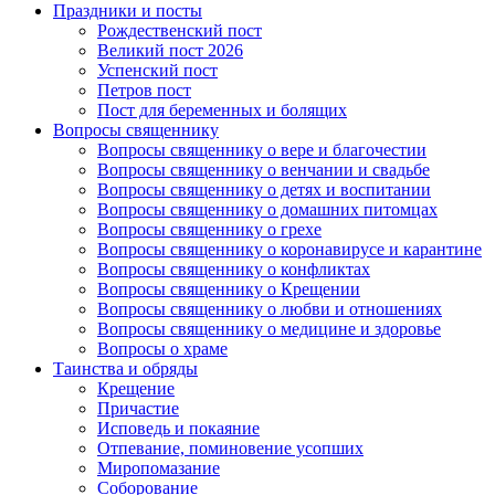
Праздники и посты
Рождественский пост
Великий пост 2026
Успенский пост
Петров пост
Пост для беременных и болящих
Вопросы священнику
Вопросы священнику о вере и благочестии
Вопросы священнику о венчании и свадьбе
Вопросы священнику о детях и воспитании
Вопросы священнику о домашних питомцах
Вопросы священнику о грехе
Вопросы священнику о коронавирусе и карантине
Вопросы священнику о конфликтах
Вопросы священнику о Крещении
Вопросы священнику о любви и отношениях
Вопросы священнику о медицине и здоровье
Вопросы о храме
Таинства и обряды
Крещение
Причастие
Исповедь и покаяние
Отпевание, поминовение усопших
Миропомазание
Соборование