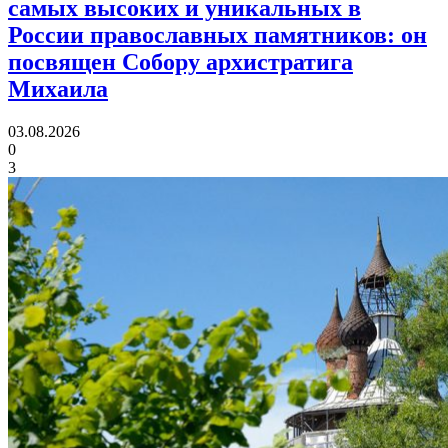
самых высоких и уникальных в
России православных памятников:
он
посвящен Собору архистратига
Михаила
03.08.2026
0
3