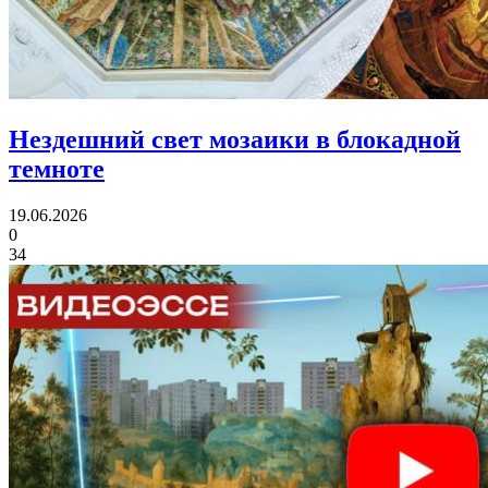
Нездешний свет мозаики
в блокадной
темноте
19.06.2026
0
34