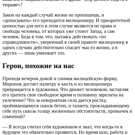
тюрьме»?
Закон на каждый случай жизни не пропишешь, и
«дописывать» его приходится милиционеру. И приоритетной
ценностью для него в этом случае являются не права и
свободы человека, от которых уже стонет Запад, а сам
человек. Беда в том, что, пытаясь действовать «по
справедливости», уверенный в своей правоте милиционер в
одних случаях действительно спасает чьи-то жизни, а в
других — лишь умножает зло.
Герои, похожие на нас
Приходя вечером домой и снимая милицейскую форму,
Миронов достает палитру и кисть и из милиционера
превращается в художника. Что движет человеком, заставляя
его тратить свое свободное время и половину зарплаты на
увлечение? Что за невероятная сила дается ростку,
пробивающемуся сквозь бетон, и таланту, прокладывающему
себе путь сквозь толщу жизненных обстоятельств, привычек и
сомнений?
— Я всегда считал себя художником и знал, что когда-то в
будущем это обязательно проявится. Но время шло, работа и