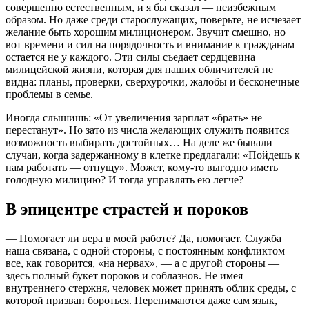
совершенно естественным, и я бы сказал — неизбежным
образом. Но даже среди старослужащих, поверьте, не исчезает
желание быть хорошим милиционером. Звучит смешно, но
вот времени и сил на порядочность и внимание к гражданам
остается не у каждого. Эти силы съедает сердцевина
милицейской жизни, которая для наших обличителей не
видна: планы, проверки, сверхурочки, жалобы и бесконечные
проблемы в семье.
Иногда слышишь: «От увеличения зарплат «брать» не
перестанут». Но зато из числа желающих служить появится
возможность выбирать достойных… На деле же бывали
случаи, когда задержанному в клетке предлагали: «Пойдешь к
нам работать — отпущу». Может, кому-то выгодно иметь
голодную милицию? И тогда управлять ею легче?
В эпицентре страстей и пороков
— Помогает ли вера в моей работе? Да, помогает. Служба
наша связана, с одной стороны, с постоянным конфликтом —
все, как говорится, «на нервах», — а с другой стороны —
здесь полный букет пороков и соблазнов. Не имея
внутреннего стержня, человек может принять облик среды, с
которой призван бороться. Перенимаются даже сам язык,