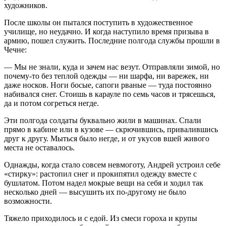
художников.
После школы он пытался поступить в художественное
училище, но неудачно. И когда наступило время призыва в
армию, пошел служить. Последние полгода службы прошли в
Чечне:
— Мы не знали, куда и зачем нас везут. Отправляли зимой, но
почему-то без теплой одежды — ни шарфа, ни варежек, ни
даже носков. Ноги босые, сапоги рваные — туда постоянно
набивался снег. Стоишь в карауле по семь часов и трясешься,
да и потом согреться негде.
Эти полгода солдаты буквально жили в машинах. Спали
прямо в кабине или в кузове — скрючившись, привалившись
друг к другу. Мыться было негде, и от укусов вшей живого
места не оставалось.
Однажды, когда стало совсем невмоготу, Андрей устроил себе
«стирку»: растопил снег и прокипятил одежду вместе с
бушлатом. Потом надел мокрые вещи на себя и ходил так
несколько дней — высушить их по-другому не было
возможности.
Тяжело приходилось и с едой. Из смеси гороха и крупы