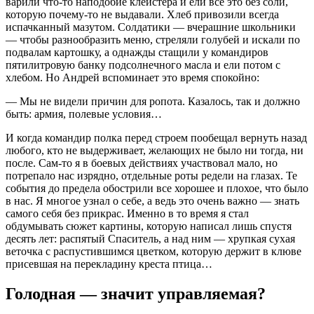
варили что-то наподобие клейстера и ели все это без соли,
которую почему-то не выдавали. Хлеб привозили всегда
испачканный мазутом. Солдатики — вчерашние школьники
— чтобы разнообразить меню, стреляли голубей и искали по
подвалам картошку, а однажды стащили у командиров
пятилитровую банку подсолнечного масла и ели потом с
хлебом. Но Андрей вспоминает это время спокойно:
— Мы не видели причин для ропота. Казалось, так и должно
быть: армия, полевые условия…
И когда командир полка перед строем пообещал вернуть назад
любого, кто не выдерживает, желающих не было ни тогда, ни
после. Сам-то я в боевых действиях участвовал мало, но
потрепало нас изрядно, отдельные роты редели на глазах. Те
события до предела обострили все хорошее и плохое, что было
в нас. Я многое узнал о себе, а ведь это очень важно — знать
самого себя без прикрас. Именно в то время я стал
обдумывать сюжет картины, которую написал лишь спустя
десять лет: распятый Спаситель, а над ним — хрупкая сухая
веточка с распустившимся цветком, которую держит в клюве
присевшая на перекладину креста птица…
Голодная — значит управляемая?