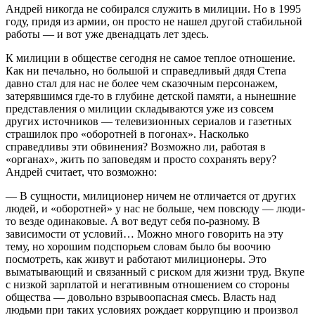
Андрей никогда не собирался служить в милиции. Но в 1995
году, придя из армии, он просто не нашел другой стабильной
работы — и вот уже двенадцать лет здесь.
К милиции в обществе сегодня не самое теплое отношение.
Как ни печально, но большой и справедливый дядя Степа
давно стал для нас не более чем сказочным персонажем,
затерявшимся где-то в глубине детской памяти, а нынешние
представления о милиции складываются уже из совсем
других источников — телевизионных сериалов и газетных
страшилок про «оборотней в погонах». Насколько
справедливы эти обвинения? Возможно ли, работая в
«органах», жить по заповедям и просто сохранять веру?
Андрей считает, что возможно:
— В сущности, милиционер ничем не отличается от других
людей, и «оборотней» у нас не больше, чем повсюду — люди-
то везде одинаковые. А вот ведут себя по-разному. В
зависимости от условий… Можно много говорить на эту
тему, но хорошим подспорьем словам было бы воочию
посмотреть, как живут и работают милиционеры. Это
выматывающий и связанный с риском для жизни труд. Вкупе
с низкой зарплатой и негативным отношением со стороны
общества — довольно взрывоопасная смесь. Власть над
людьми при таких условиях рождает коррупцию и произвол