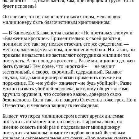
окаянного! — я, оказывается, хам, притворщик и трус». То-то
будет исповедь!
Он считает, что в законе нет никаких норм, мешающих
милиционеру быть благочестивым христианином:
— В Заповедях Блаженства сказано: «Не противься злому» и
«Блаженны кроткие». Применительно к своей работе я
понимаю это так: злу нельзя отвечать его же средствами —
местью, лжесвидетельством, причинением боли. Ни закон, ни
приказы начальства не заставляют сотрудника милиции так
поступать. А по поводу кротости... Разве милиционер должен
быть буяном? Тем более, что «кроткий» — не значит
застенчивый, а скорее, скромный, сдержанный. Бывают
случаи, когда милиционер обязан применять оружие на
поражение. Но «не убий» означает «не будь убийцей». Разве
можно назвать убийцей человека, которому общество само
вручило оружие и, что особенно важно, доверило свою
безопасность. Если так, то и защита Отечества тоже грех. Но и
Отечество, и человека защищать необходимо.
Бывает, что перед милиционером встает другая дилемма:
поступить по закону или по совести. Парадоксально, но
именно совесть иной раз и подсказывает милиционеру
поступиться законом: помните подброшенный Жегловым
кошелек и сакраментальная его фраза: «Вор должен сидеть в