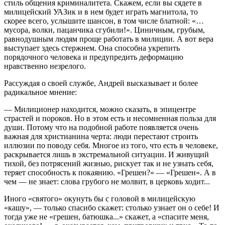
стиль общения криминалитета. Скажем, если вы сядете в
милицейский УАЗик и в нем будет играть магнитола, то
скорее всего, услышите шансон, в том числе блатной: «…
мусора, волки, пацанчика сгубили!». Циничным, грубым,
равнодушным людям проще работать в милиции. А вот вера
выступает здесь стержнем. Она способна укрепить
порядочного человека и предупредить деформацию
нравственно незрелого.
Рассуждая о своей службе, Андрей высказывает и более
радикальное мнение:
— Милиционер находится, можно сказать, в эпицентре
страстей и пороков. Но в этом есть и несомненная польза для
души. Потому что на подобной работе появляется очень
важная для христианина черта: люди перестают строить
иллюзии по поводу себя. Многое из того, что есть в человеке,
раскрывается лишь в экстремальной ситуации. И живущий
тихой, без потрясений жизнью, рискует так и не узнать себя,
теряет способность к покаянию. «Грешен?» — «Грешен». А в
чем — не знает: слова грубого не молвит, в церковь ходит...
Иного «святого» окунуть бы с головой в милицейскую
«кашу», — только спасибо скажет: столько узнает он о себе! И
тогда уже не «грешен, батюшка...» скажет, а «спасите меня,