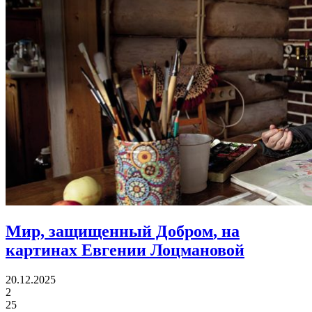
Мир, защищенный Добром
, на
картинах Евгении Лоцмановой
20.12.2025
2
25