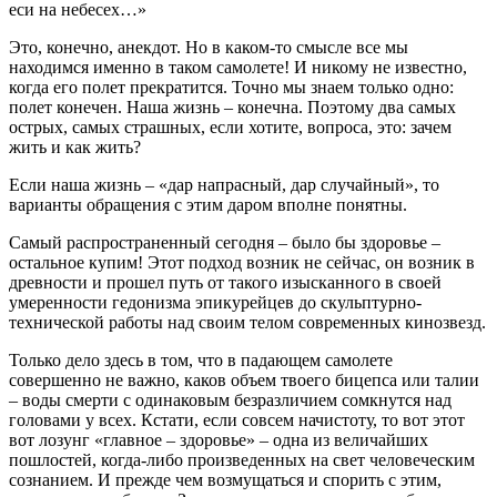
еси на небесех…»
Это, конечно, анекдот. Но в каком-то смысле все мы
находимся именно в таком самолете! И никому не известно,
когда его полет прекратится. Точно мы знаем только одно:
полет конечен. Наша жизнь – конечна. Поэтому два самых
острых, самых страшных, если хотите, вопроса, это: зачем
жить и как жить?
Если наша жизнь – «дар напрасный, дар случайный», то
варианты обращения с этим даром вполне понятны.
Самый распространенный сегодня – было бы здоровье –
остальное купим! Этот подход возник не сейчас, он возник в
древности и прошел путь от такого изысканного в своей
умеренности гедонизма эпикурейцев до скульптурно-
технической работы над своим телом современных кинозвезд.
Только дело здесь в том, что в падающем самолете
совершенно не важно, каков объем твоего бицепса или талии
– воды смерти с одинаковым безразличием сомкнутся над
головами у всех. Кстати, если совсем начистоту, то вот этот
вот лозунг «главное – здоровье» – одна из величайших
пошлостей, когда-либо произведенных на свет человеческим
сознанием. И прежде чем возмущаться и спорить с этим,