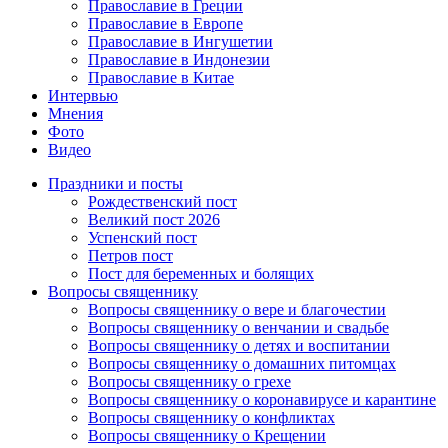
Православие в Греции
Православие в Европе
Православие в Ингушетии
Православие в Индонезии
Православие в Китае
Интервью
Мнения
Фото
Видео
Праздники и посты
Рождественский пост
Великий пост 2026
Успенский пост
Петров пост
Пост для беременных и болящих
Вопросы священнику
Вопросы священнику о вере и благочестии
Вопросы священнику о венчании и свадьбе
Вопросы священнику о детях и воспитании
Вопросы священнику о домашних питомцах
Вопросы священнику о грехе
Вопросы священнику о коронавирусе и карантине
Вопросы священнику о конфликтах
Вопросы священнику о Крещении