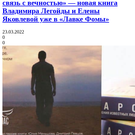
связь с вечностью»
— новая книга
Владимира Легойды и Елены
Яковлевой уже в «Лавке Фомы»
23.03.2022
0
0