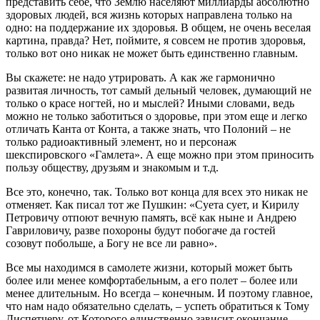
представить себе, что Землю населяют миллиарды абсолютно
здоровых людей, вся жизнь которых направлена только на
одно: на поддержание их здоровья. В общем, не очень веселая
картина, правда? Нет, поймите, я совсем не против здоровья,
только вот оно никак не может быть единственно главным.
Вы скажете: не надо утрировать. А как же гармонично
развитая личность, тот самый дельный человек, думающий не
только о красе ногтей, но и мыслей? Иными словами, ведь
можно не только заботиться о здоровье, при этом еще и легко
отличать Канта от Конта, а также знать, что Полоний – не
только радиоактивный элемент, но и персонаж
шекспировского «Гамлета». А еще можно при этом приносить
пользу обществу, друзьям и знакомым и т.д.
Все это, конечно, так. Только вот конца для всех это никак не
отменяет. Как писал тот же Пушкин: «Суета сует, и Кирилу
Петровичу отпоют вечную память, всё как ныне и Андрею
Гавриловичу, разве похороны будут побогаче да гостей
созовут побольше, а Богу не все ли равно».
Все мы находимся в самолете жизни, который может быть
более или менее комфортабельным, а его полет – более или
менее длительным. Но всегда – конечным. И поэтому главное,
что нам надо обязательно сделать, – успеть обратиться к Тому
Диспетчеру, от Которого единственно зависит окончание