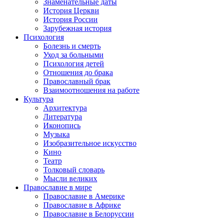
Знаменательные даты
История Церкви
История России
Зарубежная история
Психология
Болезнь и смерть
Уход за больными
Психология детей
Отношения до брака
Православный брак
Взаимоотношения на работе
Культура
Архитектура
Литература
Иконопись
Музыка
Изобразительное искусство
Кино
Театр
Толковый словарь
Мысли великих
Православие в мире
Православие в Америке
Православие в Африке
Православие в Белоруссии