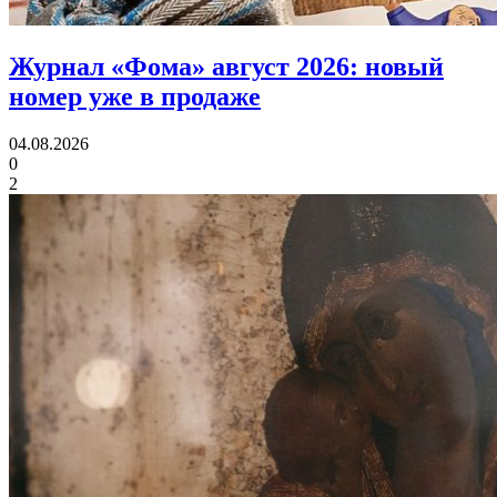
Журнал «Фома» август 2026:
новый
номер уже в продаже
04.08.2026
0
2