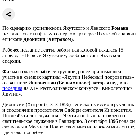
+
По сценарию архиепископа Якутского и Ленского
Романа
начались съемки фильма о первом архиерее Якутской епархии
епископе
Дионисии (Хитровом)
.
Рабочее название ленты, работа над которой началась 15
апреля, - «Первый Якутский», сообщает сайт Якутской
епархии.
Фильм создается рабочей группой, ранее принимавшей
участие в съемках картины «Якутии Небесный покровитель»
о святителе
Иннокентии (Вениаминове)
, которая недавно
победила
на XIV Республиканском конкурсе «Кинолетопись
Якутии».
Дионисий (Хитров) (1818-1896) - епископ-миссионер, ученик
и сподвижник просветителя Сибири святителя Иннокентия.
После 49-ти лет служения в Якутии он был направлен на
святительское служение в Башкирию. 8 сентября 1896 года он
скончался в Москве в Покровском миссионерском монастыре,
где и был погребен.