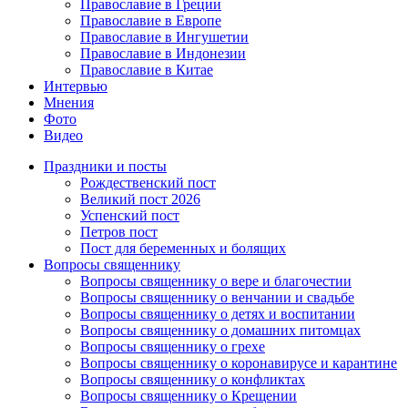
Православие в Греции
Православие в Европе
Православие в Ингушетии
Православие в Индонезии
Православие в Китае
Интервью
Мнения
Фото
Видео
Праздники и посты
Рождественский пост
Великий пост 2026
Успенский пост
Петров пост
Пост для беременных и болящих
Вопросы священнику
Вопросы священнику о вере и благочестии
Вопросы священнику о венчании и свадьбе
Вопросы священнику о детях и воспитании
Вопросы священнику о домашних питомцах
Вопросы священнику о грехе
Вопросы священнику о коронавирусе и карантине
Вопросы священнику о конфликтах
Вопросы священнику о Крещении