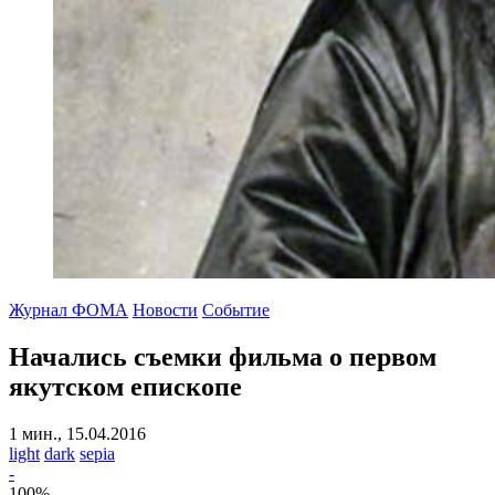
Журнал ФОМА
Новости
Событие
Начались съемки фильма о первом
якутском епископе
1 мин., 15.04.2016
light
dark
sepia
-
100
%