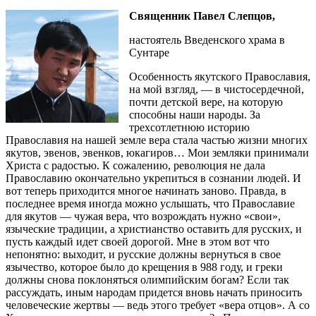
Священник Павел Слепцов,
настоятель Введенского храма в
Сунтаре
Особенность якутского Православия,
на мой взгляд, — в чистосердечной,
почти детской вере, на которую
способны наши народы. За
трехсотлетнюю историю
Православия на нашей земле вера стала частью жизни многих
якутов, эвенов, эвенков, юкагиров… Мои земляки принимали
Христа с радостью. К сожалению, революция не дала
Православию окончательно укрепиться в сознании людей. И
вот теперь приходится многое начинать заново. Правда, в
последнее время иногда можно услышать, что Православие
для якутов — чужая вера, что возрождать нужно «свои»,
языческие традиции, а христианство оставить для русских, и
пусть каждый идет своей дорогой. Мне в этом вот что
непонятно: выходит, и русские должны вернуться в свое
язычество, которое было до крещения в 988 году, и греки
должны снова поклоняться олимпийским богам? Если так
рассуждать, иным народам придется вновь начать приносить
человеческие жертвы — ведь этого требует «вера отцов». А со