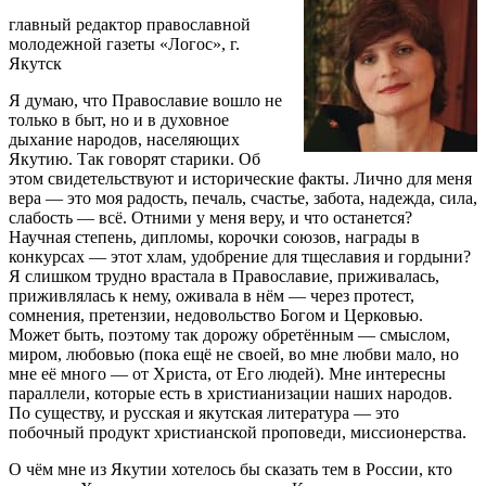
главный редактор православной
молодежной газеты «Логос», г.
Якутск
Я думаю, что Православие вошло не
только в быт, но и в духовное
дыхание народов, населяющих
Якутию. Так говорят старики. Об
этом свидетельствуют и исторические факты. Лично для меня
вера — это моя радость, печаль, счастье, забота, надежда, сила,
слабость — всё. Отними у меня веру, и что останется?
Научная степень, дипломы, корочки союзов, награды в
конкурсах — этот хлам, удобрение для тщеславия и гордыни?
Я слишком трудно врастала в Православие, приживалась,
приживлялась к нему, оживала в нём — через протест,
сомнения, претензии, недовольство Богом и Церковью.
Может быть, поэтому так дорожу обретённым — смыслом,
миром, любовью (пока ещё не своей, во мне любви мало, но
мне её много — от Христа, от Его людей). Мне интересны
параллели, которые есть в христианизации наших народов.
По существу, и русская и якутская литература — это
побочный продукт христианской проповеди, миссионерства.
О чём мне из Якутии хотелось бы сказать тем в России, кто