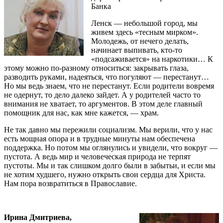
Банка
Ленск — небольшой город, мы
живем здесь «тесным мирком».
Молодежь, от нечего делать,
начинает выпивать, кто-то
«подсаживается» на наркотики… К
этому можно по-разному относиться: закрывать глаза,
разводить руками, надеяться, что погуляют — перестанут…
Но мы ведь знаем, что не перестанут. Если родители вовремя
не одернут, то дело далеко зайдет. А у родителей часто то
внимания не хватает, то аргументов. В этом деле главный
помощник для нас, как мне кажется, — храм.
Не так давно мы пережили социализм. Мы верили, что у нас
есть мощная опора и в трудные минуты нам обеспечена
поддержка. Но потом мы оглянулись и увидели, что вокруг —
пустота. А ведь мир и человеческая природа не терпят
пустоты. Мы и так слишком долго были в забытьи, и если мы
не хотим худшего, нужно открыть свои сердца для Христа.
Нам пора возвратиться в Православие.
Ирина Дмитриева,