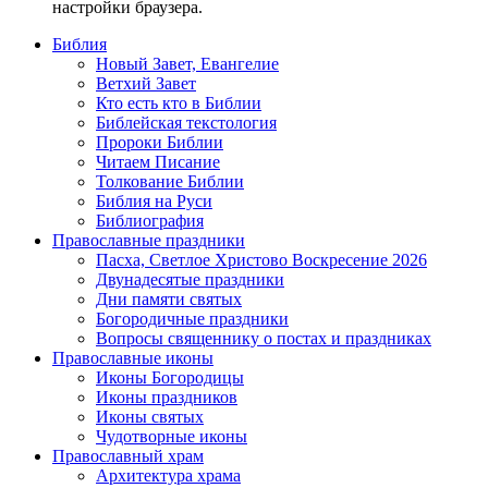
настройки браузера.
Библия
Новый Завет, Евангелие
Ветхий Завет
Кто есть кто в Библии
Библейская текстология
Пророки Библии
Читаем Писание
Толкование Библии
Библия на Руси
Библиография
Православные праздники
Пасха, Светлое Христово Воскресение 2026
Двунадесятые праздники
Дни памяти святых
Богородичные праздники
Вопросы священнику о постах и праздниках
Православные иконы
Иконы Богородицы
Иконы праздников
Иконы святых
Чудотворные иконы
Православный храм
Архитектура храма