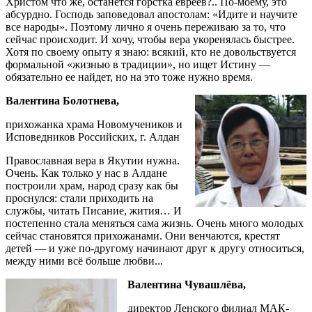
Христом что же, останется горстка евреев?.. По-моему, это
абсурдно. Господь заповедовал апостолам: «Идите и научите
все народы». Поэтому лично я очень переживаю за то, что
сейчас происходит. И хочу, чтобы вера укоренялась быстрее.
Хотя по своему опыту я знаю: всякий, кто не довольствуется
формальной «жизнью в традиции», но ищет Истину —
обязательно ее найдет, но на это тоже нужно время.
Валентина Болотнева,
прихожанка храма Новомучеников и
Исповедников Российских, г. Алдан
Православная вера в Якутии нужна.
Очень. Как только у нас в Алдане
построили храм, народ сразу как бы
проснулся: стали приходить на
службы, читать Писание, жития… И
постепенно стала меняться сама жизнь. Очень много молодых
сейчас становятся прихожанами. Они венчаются, крестят
детей — и уже по-другому начинают друг к другу относиться,
между ними всё больше любви...
Валентина Чувашлёва,
директор Ленского филиал МАК-