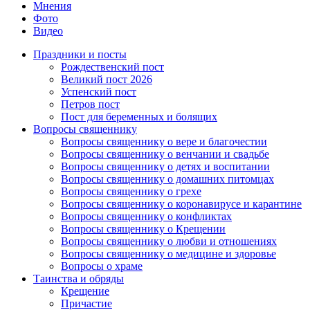
Мнения
Фото
Видео
Праздники и посты
Рождественский пост
Великий пост 2026
Успенский пост
Петров пост
Пост для беременных и болящих
Вопросы священнику
Вопросы священнику о вере и благочестии
Вопросы священнику о венчании и свадьбе
Вопросы священнику о детях и воспитании
Вопросы священнику о домашних питомцах
Вопросы священнику о грехе
Вопросы священнику о коронавирусе и карантине
Вопросы священнику о конфликтах
Вопросы священнику о Крещении
Вопросы священнику о любви и отношениях
Вопросы священнику о медицине и здоровье
Вопросы о храме
Таинства и обряды
Крещение
Причастие