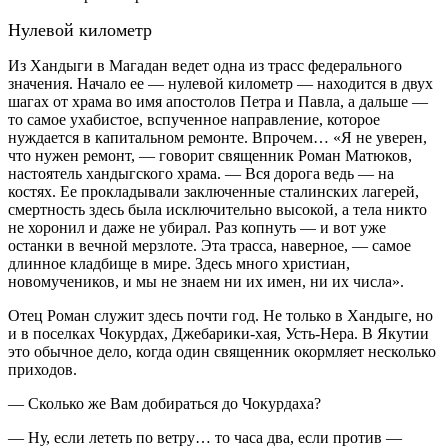
Нулевой километр
Из Хандыги в Магадан ведет одна из трасс федерального
значения. Начало ее — нулевой километр — находится в двух
шагах от храма во имя апостолов Петра и Павла, а дальше —
то самое ухабистое, вспученное направление, которое
нуждается в капитальном ремонте. Впрочем… «Я не уверен,
что нужен ремонт, — говорит священник Роман Матюков,
настоятель хандыгского храма. — Вся дорога ведь — на
костях. Ее прокладывали заключенные сталинских лагерей,
смертность здесь была исключительно высокой, а тела никто
не хоронил и даже не убирал. Раз копнуть — и вот уже
останки в вечной мерзлоте. Эта трасса, наверное, — самое
длинное кладбище в мире. Здесь много христиан,
новомучеников, и мы не знаем ни их имен, ни их числа».
Отец Роман служит здесь почти год. Не только в Хандыге, но
и в поселках Чокурдах, Джебарики-хая, Усть-Нера. В Якутии
это обычное дело, когда один священник окормляет несколько
приходов.
— Сколько же Вам добираться до Чокурдаха?
— Ну, если лететь по ветру… то часа два, если против —