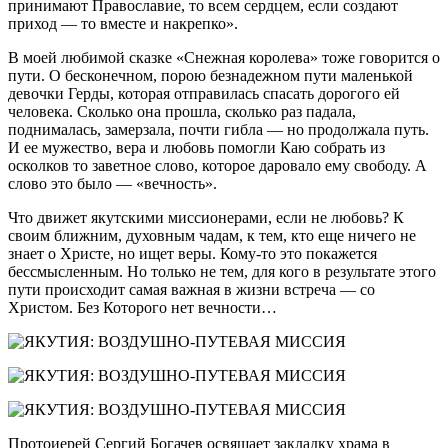
принимают Православие, то всем сердцем, если создают
приход — то вместе и накрепко».
В моей любимой сказке «Снежная королева» тоже говорится о
пути. О бесконечном, порою безнадежном пути маленькой
девочки Герды, которая отправилась спасать дорогого ей
человека. Сколько она прошла, сколько раз падала,
поднималась, замерзала, почти гибла — но продолжала путь.
И ее мужество, вера и любовь помогли Каю собрать из
осколков то заветное слово, которое даровало ему свободу. А
слово это было — «вечность».
Что движет якутскими миссионерами, если не любовь? К
своим ближним, духовным чадам, к тем, кто еще ничего не
знает о Христе, но ищет веры. Кому-то это покажется
бессмысленным. Но только не тем, для кого в результате этого
пути происходит самая важная в жизни встреча — со
Христом. Без Которого нет вечности…
Протоиерей Сергий Богачев освящает закладку храма в