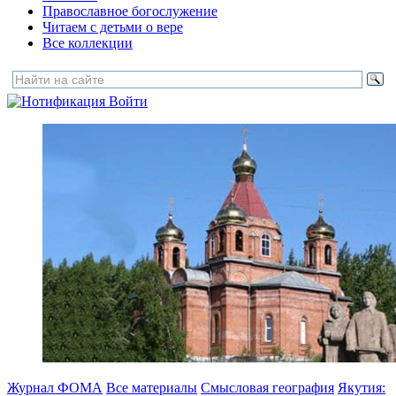
Православное богослужение
Читаем с детьми о вере
Все коллекции
Войти
Журнал ФОМА
Все материалы
Смысловая география
Якутия: