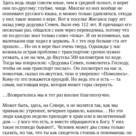
Здесь ведь люди совсем иные, чем в средней полосе, и верят
они по-другому: глубже, чище. Многие из них вообще не
понимают русского языка, и можно только удивляться, откуда
у них такое знание о вере. Вот в поселке Жиганск пару лет
назад умер дедушка Семен, было ему 112 лет. Я причащал его
несколько раз, общался с ним через переводчика, потому что
он по-русски знал только слово «пока». И он вспоминал, как
маленьким еще ходил в церковь. А с тех пор больше ста лет
прошло… Но он в вере был очень тверд. Однажды у нас
возникла острая проблема с транспортом: срочно нужно
уезжать, а не на чем, до Якутска 500 километров по воде.
Тогда мы попросили: «Дедушка Семен, помолитесь Господу,
чтобы он нам транспорт послал». Он посмотрел на нас и,
помолчав, сказал по-якутски, тихо и уверенно: «Помолюсь».
Кому-то это покажется ерундой. Но ведь это и есть — та
самая, настоящая вера, которая может горы свернуть.
…Возвратились мы в тот раз вполне благополучно.
Может быть, здесь, на Севере, и не молятся так, как мы
привыкли: утреннее, вечернее правило, каноны… Но эти
люди каждую неделю приходят в храм или в молитвенный
дом — у кого что есть, и вместе обращаются к Богу. У них
такие исповеди бывают!.. Человек может два слова только
сказать, но так, что ты как свидетель стоишь и понимаешь: он