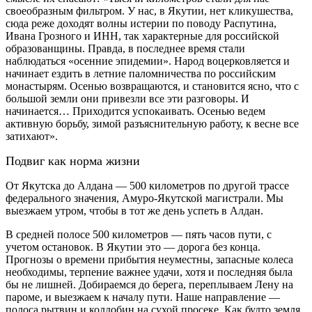
своеобразным фильтром. У нас, в Якутии, нет кликушества,
сюда реже доходят волны истерии по поводу Распутина,
Ивана Грозного и ИНН, так характерные для российской
образованщины. Правда, в последнее время стали
наблюдаться «осенние эпидемии». Народ воцерковляется и
начинает ездить в летние паломничества по российским
монастырям. Осенью возвращаются, и становится ясно, что с
большой земли они привезли все эти разговоры. И
начинается… Приходится успокаивать. Осенью ведем
активную борьбу, зимой разъяснительную работу, к весне все
затихают».
Подвиг как норма жизни
От Якутска до Алдана — 500 километров по другой трассе
федерального значения, Амуро-Якутской магистрали. Мы
выезжаем утром, чтобы в тот же день успеть в Алдан.
В средней полосе 500 километров — пять часов пути, с
учетом остановок. В Якутии это — дорога без конца.
Прогнозы о времени прибытия неуместны, запасные колеса
необходимы, терпение важнее удачи, хотя и последняя была
бы не лишней. Добираемся до берега, переплываем Лену на
пароме, и выезжаем к началу пути. Наше направление —
полоса рытвин и колдобин на сухой просеке. Как будто земля