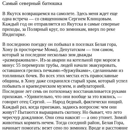
Самый северный батюшка
В Якутск возвращаемся на самолете. Здесь меня ждет еще
одна встреча — со священником Сергием Клинцовым.
Каждый год он отправляется из Якутска в самые северные
приходы, за Полярный круг, по зимникам, вверх по реке
Индигирке.
В последнюю поездку он побывал в поселках Белая гора,
Хону (в просторечье Мома), Депутатском — том самом,
который за последние несколько зим дважды
«размораживали». Из-за аварии на котельной при морозе в
минус 55 перемерзли трубы, людей начали эвакуировать,
оставшиеся грелись печками-«буржуйками», сделанными из
топливных бочек. Во всех этих местах есть православные
общины, в Хону даже сохранился старый храм, который успел
побывать и краеведческим музеем, и амбулаторией.
Последние лет семь он потихоньку восстанавливается руками
прихожан. «Удивительно, что они вообще за это взялись, —
говорит отец Сергий. — Народ бедный, фактически нищий.
Каждый раз, когда приезжаю, задаюсь вопросом: чем они
живут? Пытаются выращивать скотину. Но бывает, что лето
чересчур дождливое. Они сена накосят — а оно утонет. Зимой
животных кормить нечем. Тогда соседний район, Белая Гора,
начинает помогать: везет сено по зимнику. Вроде и расстояние