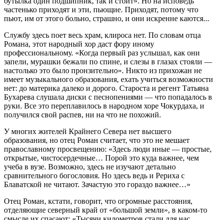
бутылка один подшипник, так и стоит». Но на исповедь
частенько приходят и эти, пьющие. Приходят, потому что
пьют, им от этого больно, страшно, и они искренне каются...
Службу здесь поет весь храм, клироса нет. По словам отца
Романа, этот народный хор даст фору иному
профессиональному. «Когда первый раз услышал, как они
запели, мурашки бежали по спине, и слезы в глазах стояли —
настолько это было пронзительно». Никто из прихожан не
имеет музыкального образования, ехать учиться возможности
нет: до материка далеко и дорого. Староста и регент Татьяна
Бухарева слушала диски с песнопениями — что попадалось в
руки. Все это переплавилось в народном хоре Чокурдаха, и
получился свой распев, ни на что не похожий.
У многих жителей Крайнего Севера нет высшего
образования, но отец Роман считает, что это не мешает
православному просвещению: «Здесь люди иные — простые,
открытые, чистосердечные… Порой это куда важнее, чем
учеба в вузе. Возможно, здесь не изучают детально
сравнительного богословия. Но здесь ведь и Рериха с
Блаватской не читают. Зачастую это гораздо важнее…»
Отец Роман, кстати, говорит, что огромные расстояния,
отделяющие северный край от «большой земли», в каком-то
смысле их спасают: «Тысячи километров стали для нас