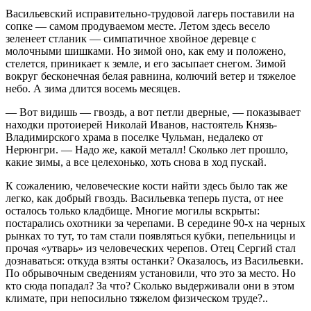
Васильевский исправительно-трудовой лагерь поставили на
сопке — самом продуваемом месте. Летом здесь весело
зеленеет стланик — симпатичное хвойное деревце с
молочными шишками. Но зимой оно, как ему и положено,
стелется, приникает к земле, и его засыпает снегом. Зимой
вокруг бесконечная белая равнина, колючий ветер и тяжелое
небо. А зима длится восемь месяцев.
— Вот видишь — гвоздь, а вот петли дверные, — показывает
находки протоиерей Николай Иванов, настоятель Князь-
Владимирского храма в поселке Чульман, недалеко от
Нерюнгри. — Надо же, какой металл! Сколько лет прошло,
какие зимы, а все целехонько, хоть снова в ход пускай.
К сожалению, человеческие кости найти здесь было так же
легко, как добрый гвоздь. Васильевка теперь пуста, от нее
осталось только кладбище. Многие могилы вскрыты:
постарались охотники за черепами. В середине 90-х на черных
рынках то тут, то там стали появляться кубки, пепельницы и
прочая «утварь» из человеческих черепов. Отец Сергий стал
дознаваться: откуда взяты останки? Оказалось, из Васильевки.
По обрывочным сведениям установили, что это за место. Но
кто сюда попадал? За что? Сколько выдерживали они в этом
климате, при непосильно тяжелом физическом труде?..