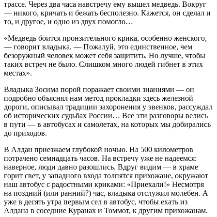
трассе. Через два часа навстречу ему вышел медведь. Вокруг
— никого, кричать и бежать бесполезно. Кажется, он сделал и
то, и другое, и одно из двух помогло…
«Медведь боится пронзительного крика, особенно женского,
— говорит владыка. — Пожалуй, это единственное, чем
безоружный человек может себя защитить. Но лучше, чтобы
таких встреч не было. Слишком много людей гибнет в этих
местах».
Владыка Зосима порой поражает своими знаниями — он
подробно объяснял нам метод прокладки здесь железной
дороги, описывал традиции захоронения у эвенков, рассуждал
об исторических судьбах России… Все эти разговоры велись
в пути — в автобусах и самолетах, на которых мы добирались
до приходов.
В Алдан приезжаем глубокой ночью. На 500 километров
потрачено семнадцать часов. На встречу уже не надеемся:
наверное, люди давно разошлись. Вдруг видим — в храме
горит свет, у западного входа толпятся прихожане, окружают
наш автобус с радостными криками: «Приехали!» Несмотря
на поздний (или ранний?) час, владыка отслужил молебен. А
уже в десять утра первым сел в автобус, чтобы ехать из
Алдана в соседние Куранах и Томмот, к другим прихожанам.