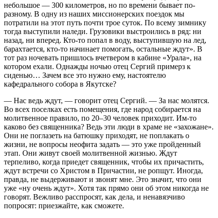
небольшое — 300 километров, но по времени бывает по-
разному. В одну из наших миссионерских поездок мы
потратили на этот путь почти трое суток. По всему зимнику
тогда выступили наледи. Грузовики выстроились в ряд: ни
назад, ни вперед. Кто-то попал в воду, выступившую на лед,
барахтается, кто-то начинает помогать, остальные ждут». В
тот раз ночевать пришлось вчетвером в кабине «Урала», на
котором ехали. Однажды ночью отец Сергий примерз к
сиденью… Зачем все это нужно ему, настоятелю
кафедрального собора в Якутске?
— Нас ведь ждут, — говорит отец Сергий. — За нас молятся.
Во всех поселках есть помещения, где народ собирается на
молитвенное правило, по 20–30 человек приходит. Им-то
каково без священника? Ведь эти люди в храме не «захожане».
Они не поглазеть на батюшку приходят, не поплакать о
жизни, не вопросы неофита задать — это уже пройденный
этап. Они живут своей молитвенной жизнью. Ждут
терпеливо, когда приедет священник, чтобы их причастить,
ждут встречи со Христом в Причастии, не ропщут. Иногда,
правда, не выдерживают и звонят мне. Это значит, что они
уже «ну очень ждут». Хотя так прямо они об этом никогда не
говорят. Вежливо расспросят, как дела, и ненавязчиво
попросят: приезжайте, как сможете.