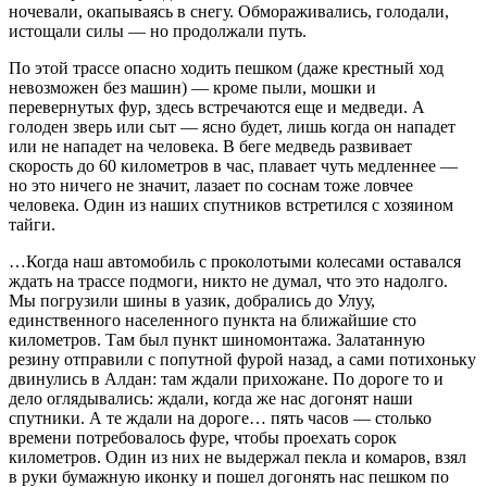
ночевали, окапываясь в снегу. Обмораживались, голодали,
истощали силы — но продолжали путь.
По этой трассе опасно ходить пешком (даже крестный ход
невозможен без машин) — кроме пыли, мошки и
перевернутых фур, здесь встречаются еще и медведи. А
голоден зверь или сыт — ясно будет, лишь когда он нападет
или не нападет на человека. В беге медведь развивает
скорость до 60 километров в час, плавает чуть медленнее —
но это ничего не значит, лазает по соснам тоже ловчее
человека. Один из наших спутников встретился с хозяином
тайги.
…Когда наш автомобиль с проколотыми колесами оставался
ждать на трассе подмоги, никто не думал, что это надолго.
Мы погрузили шины в уазик, добрались до Улуу,
единственного населенного пункта на ближайшие сто
километров. Там был пункт шиномонтажа. Залатанную
резину отправили с попутной фурой назад, а сами потихоньку
двинулись в Алдан: там ждали прихожане. По дороге то и
дело оглядывались: ждали, когда же нас догонят наши
спутники. А те ждали на дороге… пять часов — столько
времени потребовалось фуре, чтобы проехать сорок
километров. Один из них не выдержал пекла и комаров, взял
в руки бумажную иконку и пошел догонять нас пешком по