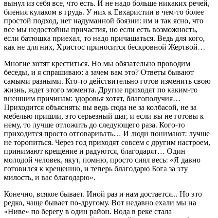
вынул из себя все, что есть. И не надо больше никаких речей,
биения кулаком в грудь. У них к Евхаристии в чем-то более
простой подход, нет надуманной боязни: им и так ясно, что
все мы недостойны причастия, но если есть возможность,
если батюшка приехал, то надо причащаться. Ведь для кого,
как не для них, Христос приносится бескровной Жертвой…
Многие хотят креститься. Но мы обязательно проводим
беседы, и я спрашиваю: а зачем вам это? Ответы бывают
самыми разными. Кто-то действительно готов изменить свою
жизнь, ждет этого момента. Другие приходят по каким-то
внешним причинам: здоровья хотят, благополучия…
Приходится объяснять: вы ведь сюда не за колбасой, не за
мебелью пришли, это серьезный шаг, и если вы не готовы к
нему, то лучше отложить до следующего раза. Кого-то
приходится просто отговаривать… И люди понимают: лучше
не торопиться. Через год приходят совсем с другим настроем,
принимают крещение и радуются, благодарят… Один
молодой человек, якут, помню, просто сиял весь: «Я давно
готовился к крещению, и теперь благодарю Бога за эту
милость, и вас благодарю».
Конечно, всякое бывает. Иной раз и нам достается... Но это
редко, чаще бывает по-другому. Вот недавно ехали мы на
«Ниве» по берегу в один район. Вода в реке стала