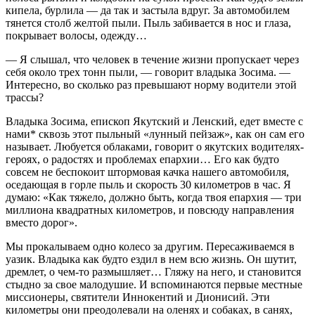
кипела, бурлила — да так и застыла вдруг. За автомобилем
тянется столб желтой пыли. Пыль забивается в нос и глаза,
покрывает волосы, одежду…
— Я слышал, что человек в течение жизни пропускает через
себя около трех тонн пыли, — говорит владыка Зосима. —
Интересно, во сколько раз превышают норму водители этой
трассы?
Владыка Зосима, епископ Якутский и Ленский, едет вместе с
нами* сквозь этот пыльный «лунный пейзаж», как он сам его
называет. Любуется облаками, говорит о якутских водителях-
героях, о радостях и проблемах епархии… Его как будто
совсем не беспокоит штормовая качка нашего автомобиля,
оседающая в горле пыль и скорость 30 километров в час. Я
думаю: «Как тяжело, должно быть, когда твоя епархия — три
миллиона квадратных километров, и повсюду направления
вместо дорог».
Мы прокалываем одно колесо за другим. Пересаживаемся в
уазик. Владыка как будто ездил в нем всю жизнь. Он шутит,
дремлет, о чем-то размышляет… Гляжу на него, и становится
стыдно за свое малодушие. И вспоминаются первые местные
миссионеры, святители Иннокентий и Дионисий. Эти
километры они преодолевали на оленях и собаках, в санях,