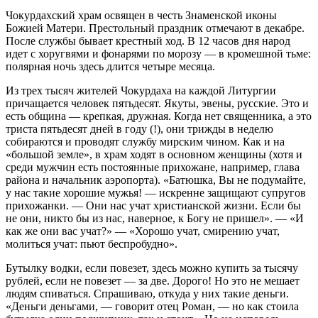
Чокурдахский храм освящен в честь Знаменской иконы
Божией Матери. Престольный праздник отмечают в декабре.
После службы бывает крестный ход. В 12 часов дня народ
идет с хоругвями и фонарями по морозу — в кромешной тьме:
полярная ночь здесь длится четыре месяца.
Из трех тысяч жителей Чокурдаха на каждой Литургии
причащается человек пятьдесят. Якуты, эвены, русские. Это и
есть община — крепкая, дружная. Когда нет священника, а это
триста пятьдесят дней в году (!), они трижды в неделю
собираются и проводят службу мирским чином. Как и на
«большой земле», в храм ходят в основном женщины (хотя и
среди мужчин есть постоянные прихожане, например, глава
района и начальник аэропорта). «Батюшка, Вы не подумайте,
у нас такие хорошие мужья! — искренне защищают супругов
прихожанки. — Они нас учат христианской жизни. Если бы
не они, никто бы из нас, наверное, к Богу не пришел». — «И
как же они вас учат?» — «Хорошо учат, смирению учат,
молиться учат: пьют беспробудно».
Бутылку водки, если повезет, здесь можно купить за тысячу
рублей, если не повезет — за две. Дорого! Но это не мешает
людям спиваться. Спрашиваю, откуда у них такие деньги.
«Деньги деньгами, — говорит отец Роман, — но как стоила