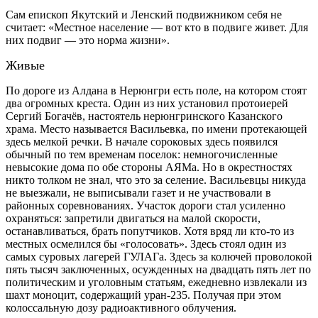
Сам епископ Якутский и Ленский подвижником себя не
считает: «Местное население — вот кто в подвиге живет. Для
них подвиг — это норма жизни».
Живые
По дороге из Алдана в Нерюнгри есть поле, на котором стоят
два огромных креста. Один из них установил протоиерей
Сергий Богачёв, настоятель нерюнгринского Казанского
храма. Место называется Васильевка, по имени протекающей
здесь мелкой речки. В начале сороковых здесь появился
обычный по тем временам поселок: немногочисленные
невысокие дома по обе стороны АЯМа. Но в окрестностях
никто толком не знал, что это за селение. Васильевцы никуда
не выезжали, не выписывали газет и не участвовали в
районных соревнованиях. Участок дороги стал усиленно
охраняться: запретили двигаться на малой скорости,
останавливаться, брать попутчиков. Хотя вряд ли кто-то из
местных осмелился бы «голосовать». Здесь стоял один из
самых суровых лагерей ГУЛАГа. Здесь за колючей проволокой
пять тысяч заключенных, осужденных на двадцать пять лет по
политическим и уголовным статьям, ежедневно извлекали из
шахт моноцит, содержащий уран-235. Получая при этом
колоссальную дозу радиоактивного облучения.