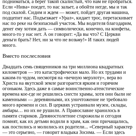
подниматься, а берег такой скалистый, что нам не пробраться.
Если «Нива» поедет, то нас зальет, а обойти негде, мы и так
под скалой. Сидим и ждем — может, пойдет другая машина,
подцепит нас. Подъезжает «Урал», кидает трос, перетаскивает
нас по реке на безопасный участок. Мы водителя благодарим,
денег ему хотим дать — символически, конечно, на конфеты,
много-то у нас нет. А он говорит: «Да вы что? С Церкви
деньги брать? Нет, ни за что не возьму!» И таких людей
много.
Вместо послесловия
Двадцать семь священников на три миллиона квадратных
километров — это катастрофически мало. Но их трудами и
каким-то чудом, несмотря на «вечную мерзлоту», вера во
Христа на якутской земле разгорается ярким и горячим
огоньком. Здесь даже в самые воинственно-атеистические
времена кое-где не решились снести храмы, хотя они были не
каменными — деревянными, их уничтожение не требовало
много времени и сил. В церквях устраивали музеи, склады,
амбары… но их не рушили. А Православие хранилось в
памяти стариков. Девяностолетние старожилы и сегодня
помнят, как их детьми водили в храм, как они причащались,
как постились и молились их родители... «Северный характер
— это серьезно, — говорит владыка Зосима. — Если здесь