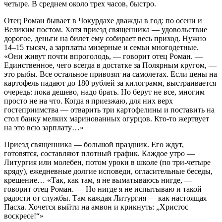
четыре. В среднем около трех часов, быстро.
Отец Роман бывает в Чокурдахе дважды в год: по осени и
Великим постом. Хотя приезд священника — удовольствие
дорогое, деньги на билет ему собирает весь приход. Нужно
14–15 тысяч, а зарплаты мизерные и семьи многодетные.
«Они живут почти впроголодь, — говорит отец Роман. —
Единственное, чего всегда в достатке за Полярным кругом, —
это рыбы. Все остальное привозят на самолетах. Если цены на
картофель падают до 180 рублей за килограмм, выстраивается
очередь: пока дешево, надо брать. Но берут не все, многим
просто не на что. Когда я приезжаю, для них верх
гостеприимства — отварить три картофелины и поставить на
стол банку мелких маринованных огурцов. Кто-то жертвует
на это всю зарплату…»
Приезд священника — большой праздник. Его ждут,
готовятся, составляют плотный график. Каждое утро —
Литургия или молебен, потом уроки в школе (по три-четыре
кряду), ежедневные долгие исповеди, огласительные беседы,
крещение… «Так, как там, я не выматываюсь нигде, —
говорит отец Роман. — Но нигде я не испытываю и такой
радости от службы. Там каждая Литургия — как настоящая
Пасха. Хочется выйти на амвон и крикнуть: „Христос
воскресе!“»