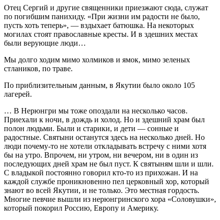
Отец Сергий и другие священники приезжают сюда, служат
по погибшим панихиду. «При жизни им радости не было,
пусть хоть теперь», — вздыхает батюшка. На некоторых
могилах стоят православные кресты. И в здешних местах
были верующие люди…
Мы долго ходим мимо холмиков и ямок, мимо зеленых
стлаников, по траве.
По приблизительным данным, в Якутии было около 105
лагерей.
… В Нерюнгри мы тоже опоздали на несколько часов.
Приехали к ночи, в дождь и холод. Но и здешний храм был
полон людьми. Были и старики, и дети — сонные и
радостные. Святыни останутся здесь на несколько дней. Но
люди почему-то не хотели откладывать встречу с ними хотя
бы на утро. Впрочем, ни утром, ни вечером, ни в один из
последующих дней храм не был пуст. К святыням шли и шли.
С владыкой постоянно говорил кто-то из прихожан. И на
каждой службе проникновенно пел церковный хор, который
знают во всей Якутии, и не только. Это местная гордость.
Многие певчие вышли из нерюнгринского хора «Соловушки»,
который покорил Россию, Европу и Америку.