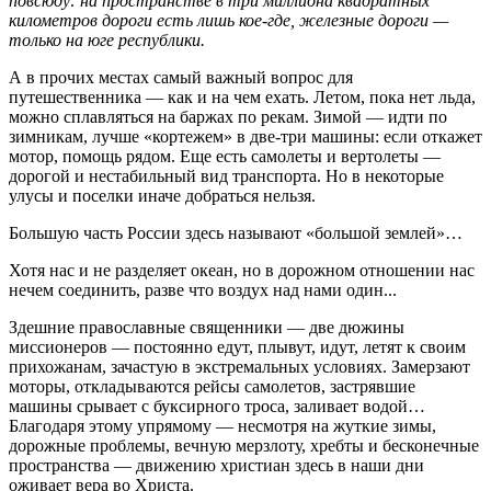
повсюду: на пространстве в три миллиона квадратных
километров дороги есть лишь кое-где, железные дороги —
только на юге республики.
А в прочих местах самый важный вопрос для
путешественника — как и на чем ехать. Летом, пока нет льда,
можно сплавляться на баржах по рекам. Зимой — идти по
зимникам, лучше «кортежем» в две-три машины: если откажет
мотор, помощь рядом. Еще есть самолеты и вертолеты —
дорогой и нестабильный вид транспорта. Но в некоторые
улусы и поселки иначе добраться нельзя.
Большую часть России здесь называют «большой землей»…
Хотя нас и не разделяет океан, но в дорожном отношении нас
нечем соединить, разве что воздух над нами один...
Здешние православные священники — две дюжины
миссионеров — постоянно едут, плывут, идут, летят к своим
прихожанам, зачастую в экстремальных условиях. Замерзают
моторы, откладываются рейсы самолетов, застрявшие
машины срывает с буксирного троса, заливает водой…
Благодаря этому упрямому — несмотря на жуткие зимы,
дорожные проблемы, вечную мерзлоту, хребты и бесконечные
пространства — движению христиан здесь в наши дни
оживает вера во Христа.