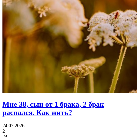
Мне 38, сын от 1 брака, 2 брак
распался.
Как жить?
24.07.2026
2
24