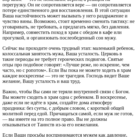
перегрузку. Он не сопротивляется вере — он сопротивляется
потере единственного дня восстановления. В этой ситуации
Ваша настойчивость может вызывать у него раздражение и
чувство вины. Возможно, стоит временно сменить тактику: не
уговаривать, не требовать, а предлагать мягко, без давления.
Например, совместить поход в храм с обедом в кафе или
прогулкой, и организовать послеобеденный сон мужу.
Сейчас вы проходите очень трудный этап: маленький ребенок,
колоссальная занятость мужа, Ваша усталость. Церковь в
такие периоды не требует героических подвигов. Святые
отцы про подобное говорят: «Лучше реже, но искренне, чем
часто, но с ропотом». Если Вы пока не можете ходить в храм
каждое воскресенье — это не трагедия. Господь видит Ваше
желание, Вашу усталость и ваш труд.
Важно, чтобы Вы сами не теряли внутренней связи с Богом.
Вы можете сходить в храм одна с ребенком. В воскресенье,
даже если не идёте в храм, создайте дома атмосферу
праздника: без суеты, с добрым словом, с короткой общей
молитвой перед едой. Причащаться самой, если муж не готов,
— вы имеете на это полное право. Вы не должны
отказываться от Таинств из-за его нежелания.
Если Ваши просьбы воспринимаются мужем как давление,