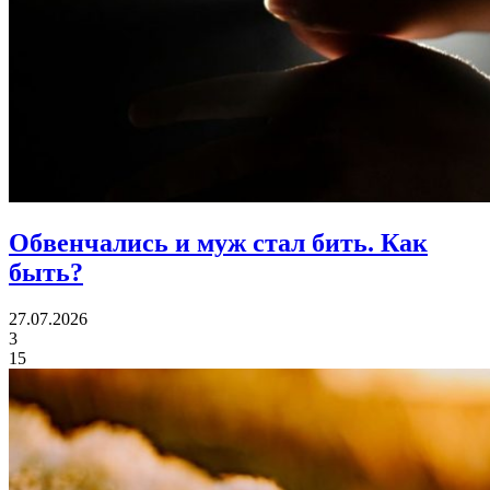
Обвенчались и муж стал бить.
Как
быть?
27.07.2026
3
15