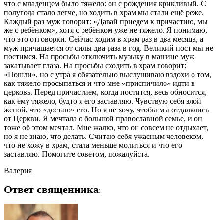
что с младенцем было тяжело: он с рождения крикливый. С
полугода стало легче, но ходить в храм мы стали ещё реже.
Каждый раз муж говорит: «Давай приедем к причастию, мы
же с ребёнком», хотя с ребёнком уже не тяжело. Я понимаю,
что это отговорки. Сейчас ходим в храм раз в два месяца, а
муж причащается от силы два раза в год. Великий пост мы не
постимся. На просьбы отключить музыку в машине муж
закатывает глаза. На просьбы сходить в храм говорит:
«Пошли», но с утра я обязательно выслушиваю вздохи о том,
как тяжело просыпаться и что мне «приспичило» идти в
церковь. Перед причастием, когда постится, весь обносится,
как ему тяжело, будто я его заставляю. Чувствую себя злой
женой, что «достаю» его. Но я не хочу, чтобы мы отдалялись
от Церкви. Я мечтала о большой православной семье, и он
тоже об этом мечтал. Мне жалко, что он совсем не отдыхает,
но я не знаю, что делать. Считаю себя ужасным человеком,
что не хожу в храм, стала меньше молиться и что его
заставляю. Помогите советом, пожалуйста.
Валерия
Ответ священника
: