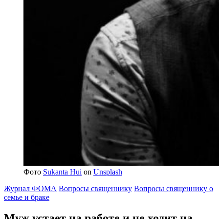
Фото
Sukanta Hui
on
Unsplash
Журнал ФОМА
Вопросы священнику
Вопросы священнику о
семье и браке
Муж устает на работе и не ходит на