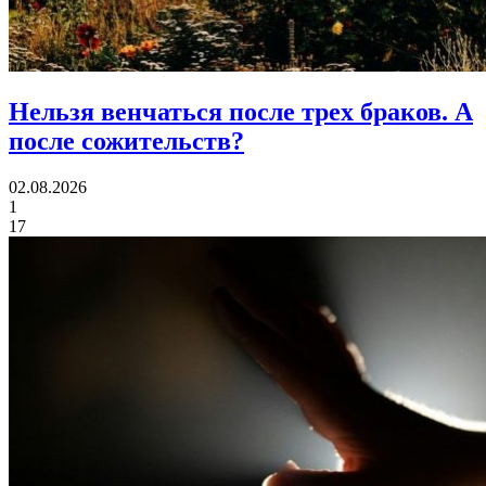
Нельзя венчаться после трех браков.
А
после сожительств?
02.08.2026
1
17