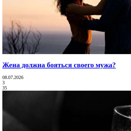
Жена должна
бояться своего мужа?
08.07.2026
3
35