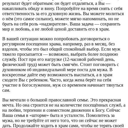
результат будет обратным: он будет отдаляться, а Вы —
накапливать обиду и вину. Попробуйте на время снять с себя
ответственность за его духовную жизнь. Вы можете молиться
о нём (это самое сильное), можете мягко напоминать, но не
брать на себя роль «надзирателя». Ваша задача — сохранить
мир и любовь, а не любой ценой доставить его в храм.
В вашей ситуации можно попробовать договориться о
регулярном посещении храма, например, раз в месяц, без
вздохов, чтобы это был общий спокойный выбор. Если муж
тяжело просыпается — возможно, выбрать более позднюю
службу. Пост при его нагрузке (12-часовой рабочий день,
физический труд) может быть смягчён. Стоит поговорить с
духовником об индивидуальной мере поста для мужа. В
воскресенье дайте ему возможность выспаться, а в храм
сходите Вы с ребенком. Часто, когда жена берёт на себя
участие в богослужении, муж со временем начинает тянуться
сам.
Вы мечтали о большой православной семье. Это прекрасная
мечта. Но она строится не на количестве посещённых служб, а
на любви, терпении и совместном движении к Богу. Сейчас
Ваша семья в «шторме» быта и усталости. Помолитесь за
мужа, но не требуйте от него того, что он сейчас не может
дать. Продолжайте ходить в храм сами, чтобы не терять своей