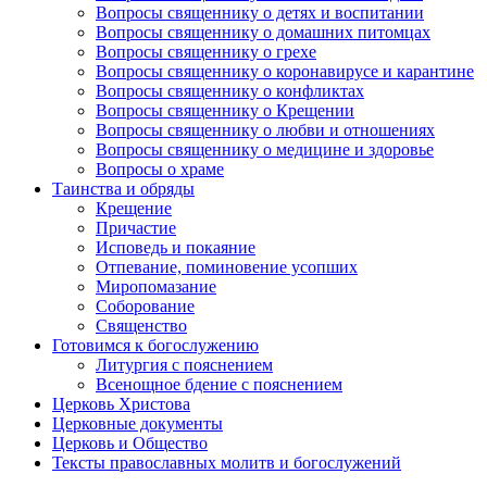
Вопросы священнику о детях и воспитании
Вопросы священнику о домашних питомцах
Вопросы священнику о грехе
Вопросы священнику о коронавирусе и карантине
Вопросы священнику о конфликтах
Вопросы священнику о Крещении
Вопросы священнику о любви и отношениях
Вопросы священнику о медицине и здоровье
Вопросы о храме
Таинства и обряды
Крещение
Причастие
Исповедь и покаяние
Отпевание, поминовение усопших
Миропомазание
Соборование
Священство
Готовимся к богослужению
Литургия с пояснением
Всенощное бдение с пояснением
Церковь Христова
Церковные документы
Церковь и Общество
Тексты православных молитв и богослужений