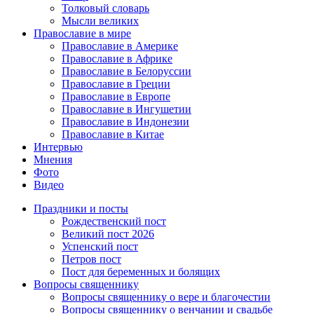
Толковый словарь
Мысли великих
Православие в мире
Православие в Америке
Православие в Африке
Православие в Белоруссии
Православие в Греции
Православие в Европе
Православие в Ингушетии
Православие в Индонезии
Православие в Китае
Интервью
Мнения
Фото
Видео
Праздники и посты
Рождественский пост
Великий пост 2026
Успенский пост
Петров пост
Пост для беременных и болящих
Вопросы священнику
Вопросы священнику о вере и благочестии
Вопросы священнику о венчании и свадьбе