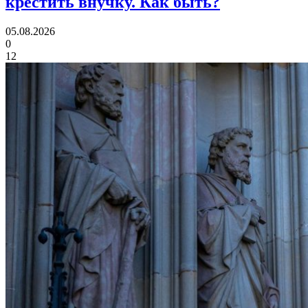
крестить внучку.
Как быть?
05.08.2026
0
12