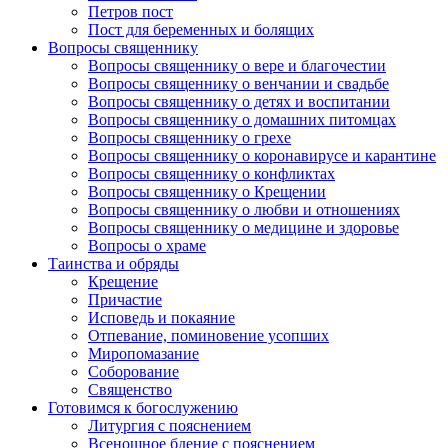
Петров пост
Пост для беременных и болящих
Вопросы священнику
Вопросы священнику о вере и благочестии
Вопросы священнику о венчании и свадьбе
Вопросы священнику о детях и воспитании
Вопросы священнику о домашних питомцах
Вопросы священнику о грехе
Вопросы священнику о коронавирусе и карантине
Вопросы священнику о конфликтах
Вопросы священнику о Крещении
Вопросы священнику о любви и отношениях
Вопросы священнику о медицине и здоровье
Вопросы о храме
Таинства и обряды
Крещение
Причастие
Исповедь и покаяние
Отпевание, поминовение усопших
Миропомазание
Соборование
Священство
Готовимся к богослужению
Литургия с пояснением
Всенощное бдение с пояснением