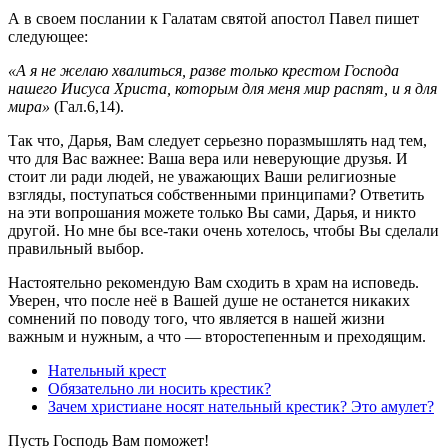
А в своем послании к Галатам святой апостол Павел пишет
следующее:
«А я не желаю хвалиться, разве только крестом Господа
нашего Иисуса Христа, которым для меня мир распят, и я для
мира»
(Гал.6,14).
Так что, Дарья, Вам следует серьезно поразмышлять над тем,
что для Вас важнее: Ваша вера или неверующие друзья. И
стоит ли ради людей, не уважающих Ваши религиозные
взгляды, поступаться собственными принципами? Ответить
на эти вопрошания можете только Вы сами, Дарья, и никто
другой. Но мне бы все-таки очень хотелось, чтобы Вы сделали
правильный выбор.
Настоятельно рекомендую Вам сходить в храм на исповедь.
Уверен, что после неё в Вашей душе не останется никаких
сомнений по поводу того, что является в нашей жизни
важным и нужным, а что — второстепенным и преходящим.
Нательный крест
Обязательно ли носить крестик?
Зачем христиане носят нательный крестик? Это амулет?
Пусть Господь Вам поможет!