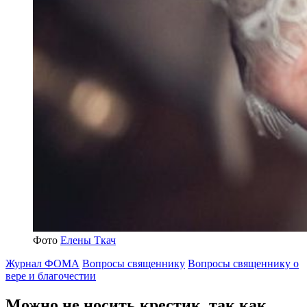
Фото
Елены Ткач
Журнал ФОМА
Вопросы священнику
Вопросы священнику о
вере и благочестии
Можно не носить крестик
, так как