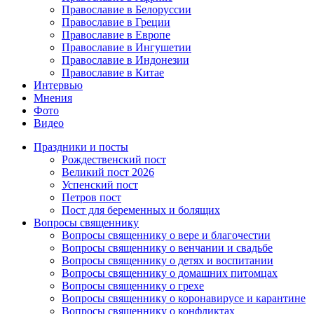
Православие в Белоруссии
Православие в Греции
Православие в Европе
Православие в Ингушетии
Православие в Индонезии
Православие в Китае
Интервью
Мнения
Фото
Видео
Праздники и посты
Рождественский пост
Великий пост 2026
Успенский пост
Петров пост
Пост для беременных и болящих
Вопросы священнику
Вопросы священнику о вере и благочестии
Вопросы священнику о венчании и свадьбе
Вопросы священнику о детях и воспитании
Вопросы священнику о домашних питомцах
Вопросы священнику о грехе
Вопросы священнику о коронавирусе и карантине
Вопросы священнику о конфликтах