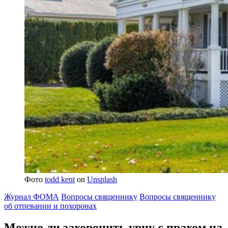
Фото
todd kent
on
Unsplash
Журнал ФОМА
Вопросы священнику
Вопросы священнику
об отпевании и похоронах
Можно ли захоронить урну с прахом
на