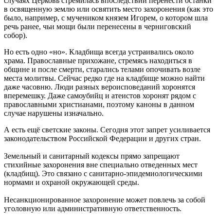
случаях Церковь стремилась впоследствии перенести останки
в освященную землю или освятить место захоронения (как это
было, например, с мучеником князем Игорем, о котором шла
речь ранее, чьи мощи были перенесены в черниговский
собор).
Но есть одно «но». Кладбища всегда устраивались около
храма. Православные прихожане, стремясь находиться в
общине и после смерти, старались телами опочивать возле
места молитвы. Сейчас редко где на кладбище можно найти
даже часовню. Люди разных вероисповеданий хоронятся
вперемешку. Даже самоубийц и атеистов хоронят рядом с
православными христианами, поэтому каноны в данном
случае нарушены изначально.
А есть ещё светские законы. Сегодня этот запрет усиливается
законодательством Российской Федерации и других стран.
Земельный и санитарный кодексы прямо запрещают
стихийные захоронения вне специально отведенных мест
(кладбищ). Это связано с санитарно-эпидемиологическими
нормами и охраной окружающей среды.
Несанкционированное захоронение может повлечь за собой
уголовную или административную ответственность.