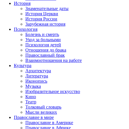
История
Знаменательные даты
История Церкви
История России
Зарубежная история
Психология
Болезнь и смерть
Уход за больными
Психология детей
Отношения до брака
Православный брак
Взаимоотношения на работе
Культура
Архитектура
Литература
Иконопись
Музыка
Изобразительное искусство
Кино
Театр
Толковый словарь
Мысли великих
Православие в мире
Православие в Америке
Православие в Африке