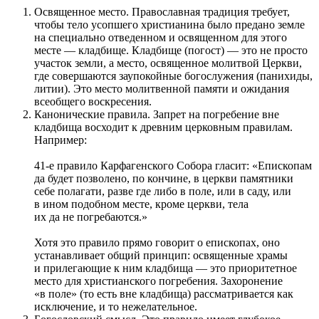
Освященное место. Православная традиция требует,
чтобы тело усопшего христианина было предано земле
на специально отведенном и освященном для этого
месте — кладбище. Кладбище (погост) — это не просто
участок земли, а место, освященное молитвой Церкви,
где совершаются заупокойные богослужения (панихиды,
литии). Это место молитвенной памяти и ожидания
всеобщего воскресения.
Канонические правила. Запрет на погребение вне
кладбища восходит к древним церковным правилам.
Например:
41-е правило Карфагенского Собора гласит: «Епископам
да будет позволено, по кончине, в церкви памятники
себе полагати, разве где либо в поле, или в саду, или
в ином подобном месте, кроме церкви, тела
их да не погребаются.»
Хотя это правило прямо говорит о епископах, оно
устанавливает общий принцип: освященные храмы
и прилегающие к ним кладбища — это приоритетное
место для христианского погребения. Захоронение
«в поле» (то есть вне кладбища) рассматривается как
исключение, и то нежелательное.