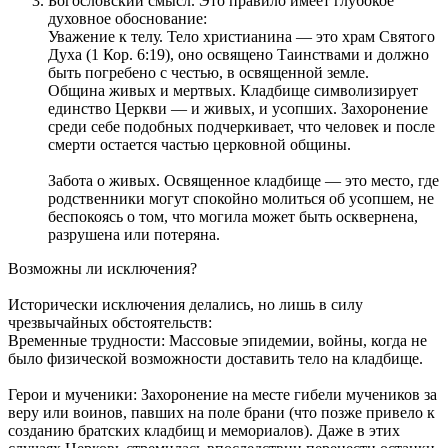
Богословский смысл. Это правило имеет глубокое
духовное обоснование:
Уважение к телу. Тело христианина — это храм Святого
Духа (1 Кор. 6:19), оно освящено Таинствами и должно
быть погребено с честью, в освященной земле.
Община живых и мертвых. Кладбище символизирует
единство Церкви — и живых, и усопших. Захоронение
среди себе подобных подчеркивает, что человек и после
смерти остается частью церковной общины.
Забота о живых. Освященное кладбище — это место, где
родственники могут спокойно молиться об усопшем, не
беспокоясь о том, что могила может быть осквернена,
разрушена или потеряна.
Возможны ли исключения?
Исторически исключения делались, но лишь в силу
чрезвычайных обстоятельств:
Временные трудности: Массовые эпидемии, войны, когда не
было физической возможности доставить тело на кладбище.
Герои и мученики: Захоронение на месте гибели мучеников за
веру или воинов, павших на поле брани (что позже привело к
созданию братских кладбищ и мемориалов). Даже в этих