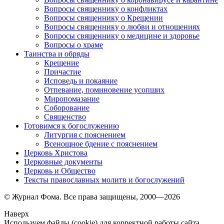
Вопросы священнику о конфликтах
Вопросы священнику о Крещении
Вопросы священнику о любви и отношениях
Вопросы священнику о медицине и здоровье
Вопросы о храме
Таинства и обряды
Крещение
Причастие
Исповедь и покаяние
Отпевание, поминовение усопших
Миропомазание
Соборование
Священство
Готовимся к богослужению
Литургия с пояснением
Всенощное бдение с пояснением
Церковь Христова
Церковные документы
Церковь и Общество
Тексты православных молитв и богослужений
© Журнал Фома. Все права защищены, 2000—2026
Наверх
Используем файлы (cookie) для корректной работы сайта.