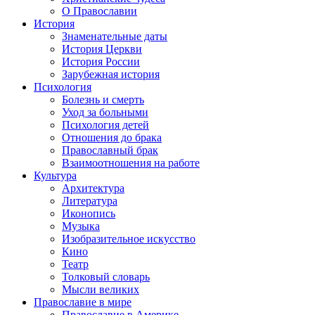
О Православии
История
Знаменательные даты
История Церкви
История России
Зарубежная история
Психология
Болезнь и смерть
Уход за больными
Психология детей
Отношения до брака
Православный брак
Взаимоотношения на работе
Культура
Архитектура
Литература
Иконопись
Музыка
Изобразительное искусство
Кино
Театр
Толковый словарь
Мысли великих
Православие в мире
Православие в Америке