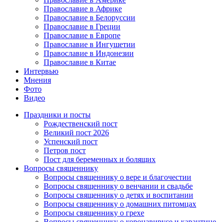
Православие в Африке
Православие в Белоруссии
Православие в Греции
Православие в Европе
Православие в Ингушетии
Православие в Индонезии
Православие в Китае
Интервью
Мнения
Фото
Видео
Праздники и посты
Рождественский пост
Великий пост 2026
Успенский пост
Петров пост
Пост для беременных и болящих
Вопросы священнику
Вопросы священнику о вере и благочестии
Вопросы священнику о венчании и свадьбе
Вопросы священнику о детях и воспитании
Вопросы священнику о домашних питомцах
Вопросы священнику о грехе
Вопросы священнику о коронавирусе и карантине