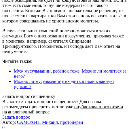
после освящения, не будет ли кощунствовать над ними. Если в
этом есть сомнения, то лучше воздержаться от такого
поселения. Если же Вы примете положительное решение, то
после смены квартирантки Вам стоит вновь освятить жильё, в
котором совершались не христианские молитвы.
В случае сильных сомнений полезно молиться в таких
ситуациях Богу о ниспослании вразумления, призывая также
в молитвах, например, святителя Спиридона
Тримифунтского. Помолитесь, и Господь даст Вам ответ на
недоумение.
Читайте также:
Муж мусульманин, ребенок тоже. Можно ли молиться за
него?
Можно ли мусульманину входить в православную
церковь?
Задать вопрос священнику
Вы хотите задать вопрос священнику? Для начала
рекомендуем проверить, нет ли уже
опубликованного ответа
на аналогичный вопрос.
Задать вопрос
Автор:
САМОХИН Михаил, протоиерей
0