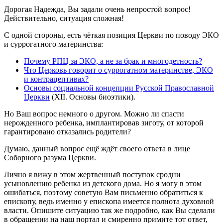
Дорогая Надежда, Вы задали очень непростой вопрос!
Действительно, ситуация сложная!
С одной стороны, есть чёткая позиция Церкви по поводу ЭКО
и суррогатного материнства:
Почему РПЦ за ЭКО, а не за брак и многодетность?
Что Церковь говорит о суррогатном материнстве, ЭКО
и контрацептивах?
Основы социальной концепции Русской Православной
Церкви
(XII. Основы биоэтики).
Но Ваш вопрос немного о другом. Можно ли спасти
нерожденного ребенка, имплантировав зиготу, от которой
гарантировано отказались родители?
Думаю, данный вопрос ещё ждёт своего ответа в лице
Соборного разума Церкви.
Лично я вижу в этом жертвенный поступок сродни
усыновлению ребенка из детского дома. Но я могу в этом
ошибаться, поэтому советую Вам письменно обратиться к
епископу, ведь именно у епископа имеется полнота духовной
власти. Опишите ситуацию так же подробно, как Вы сделали
в обращении на наш портал и смиренно примите тот ответ,