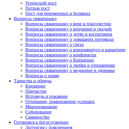
Успенский пост
Петров пост
Пост для беременных и болящих
Вопросы священнику
Вопросы священнику о вере и благочестии
Вопросы священнику о венчании и свадьбе
Вопросы священнику о детях и воспитании
Вопросы священнику о домашних питомцах
Вопросы священнику о грехе
Вопросы священнику о коронавирусе и карантине
Вопросы священнику о конфликтах
Вопросы священнику о Крещении
Вопросы священнику о любви и отношениях
Вопросы священнику о медицине и здоровье
Вопросы о храме
Таинства и обряды
Крещение
Причастие
Исповедь и покаяние
Отпевание, поминовение усопших
Миропомазание
Соборование
Священство
Готовимся к богослужению
Литургия с пояснением