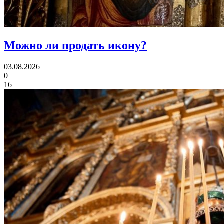
Можно ли
продать икону?
03.08.2026
0
16