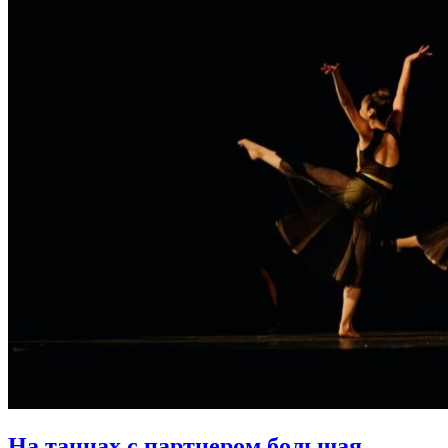
На танцах с партнером большая