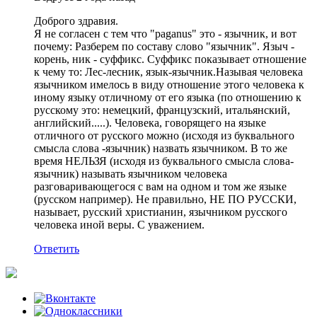
Доброго здравия.
Я не согласен с тем что "paganus" это - язычник, и вот
почему: Разберем по составу слово "язычник". Языч -
корень, ник - суффикс. Суффикс показывает отношение
к чему то: Лес-лесник, язык-язычник.Называя человека
язычником имелось в виду отношение этого человека к
иному языку отличному от его языка (по отношению к
русскому это: немецкий, французский, итальянский,
английский.....). Человека, говорящего на языке
отличного от русского можно (исходя из буквального
смысла слова -язычник) назвать язычником. В то же
время НЕЛЬЗЯ (исходя из буквального смысла слова-
язычник) называть язычником человека
разговаривающегося с вам на одном и том же языке
(русском например). Не правильно, НЕ ПО РУССКИ,
называет, русский христианин, язычником русского
человека иной веры. С уважением.
Ответить