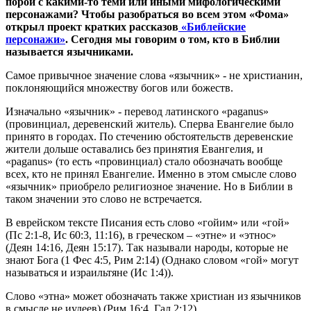
порой с какими-то теми или иными мифологическими
персонажами? Чтобы разобраться во всем этом «Фома»
открыл проект кратких рассказов
«Библейские
персонажи»
. Сегодня мы говорим о том, кто в Библии
называется язычниками.
Самое привычное значение слова «язычник» - не христианин,
поклоняющийся множеству богов или божеств.
Изначально «язычник» - перевод латинского «paganus»
(провинциал, деревенский житель). Сперва Евангелие было
принято в городах. По стечению обстоятельств деревенские
жители дольше оставались без принятия Евангелия, и
«paganus» (то есть «провинциал) стало обозначать вообще
всех, кто не принял Евангелие. Именно в этом смысле слово
«язычник» приобрело религиозное значение. Но в Библии в
таком значении это слово не встречается.
В еврейском тексте Писания есть слово «гойим» или «гой»
(Пс 2:1-8, Ис 60:3, 11:16), в греческом – «этне» и «этнос»
(Деян 14:16, Деян 15:17). Так называли народы, которые не
знают Бога (1 Фес 4:5, Рим 2:14) (Однако словом «гой» могут
называться и израильтяне (Ис 1:4)).
Слово «этна» может обозначать также христиан из язычников
в смысле не иудеев) (Рим 16:4, Гал 2:12).