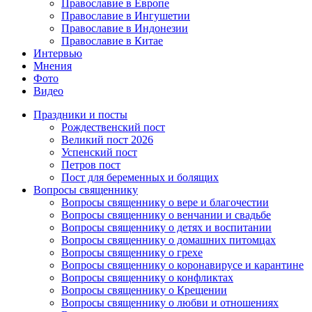
Православие в Европе
Православие в Ингушетии
Православие в Индонезии
Православие в Китае
Интервью
Мнения
Фото
Видео
Праздники и посты
Рождественский пост
Великий пост 2026
Успенский пост
Петров пост
Пост для беременных и болящих
Вопросы священнику
Вопросы священнику о вере и благочестии
Вопросы священнику о венчании и свадьбе
Вопросы священнику о детях и воспитании
Вопросы священнику о домашних питомцах
Вопросы священнику о грехе
Вопросы священнику о коронавирусе и карантине
Вопросы священнику о конфликтах
Вопросы священнику о Крещении
Вопросы священнику о любви и отношениях