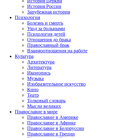
История Церкви
История России
Зарубежная история
Психология
Болезнь и смерть
Уход за больными
Психология детей
Отношения до брака
Православный брак
Взаимоотношения на работе
Культура
Архитектура
Литература
Иконопись
Музыка
Изобразительное искусство
Кино
Театр
Толковый словарь
Мысли великих
Православие в мире
Православие в Америке
Православие в Африке
Православие в Белоруссии
Православие в Греции