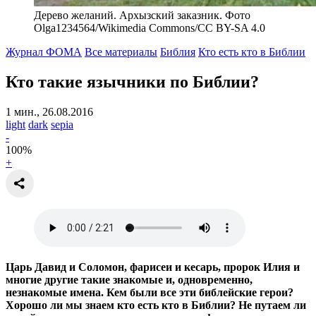
Дерево желаний. Архызский заказник. Фото
Olga1234564/Wikimedia Commons/CC BY-SA 4.0
Журнал ФОМА
Все материалы
Библия
Кто есть кто в Библии
Кто такие язычники по Библии?
1 мин., 26.08.2016
light
dark
sepia
-
100
%
+
Царь Давид и Соломон, фарисеи и кесарь, пророк Илия и
многие другие такие знакомые и, одновременно,
незнакомые имена. Кем были все эти библейские герои?
Хорошо ли мы знаем кто есть кто в Библии? Не путаем ли