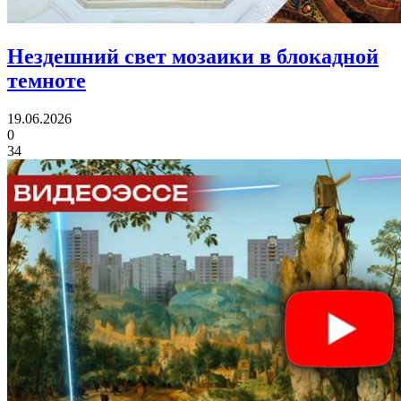
Нездешний свет мозаики
в блокадной
темноте
19.06.2026
0
34