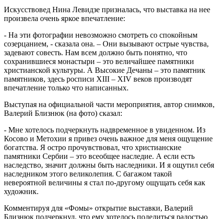
Искусствовед Нина Левидзе призналась, что выставка на нее
произвела очень яркое впечатление:
- На эти фотографии невозможно смотреть со спокойным
созерцанием, - сказала она. – Они вызывают острые чувства,
задевают совесть. Нам всем должно быть понятно, что
сохранившиеся монастыри – это величайшее памятники
христианской культуры. А Высокие Дечаны – это памятник
памятников, здесь росписи XIII – XIV веков производят
впечатление только что написанных.
Выступая на официальной части мероприятия, автор снимков,
Валерий Близнюк (на фото) сказал:
- Мне хотелось подчеркнуть надвременное в увиденном. Из
Косово и Метохии я привез очень важное для меня ощущение
богатства. Я остро прочувствовал, что христианские
памятники Сербии – это всеобщее наследие. А если есть
наследство, значит должны быть наследники. И я ощутил себя
наследником этого великолепия. С багажом такой
невероятной величины я стал по-другому ощущать себя как
художник.
Комментируя для «Фомы» открытие выставки, Валерий
Близнюк подчеркнул, что ему хотелось поделиться радостью