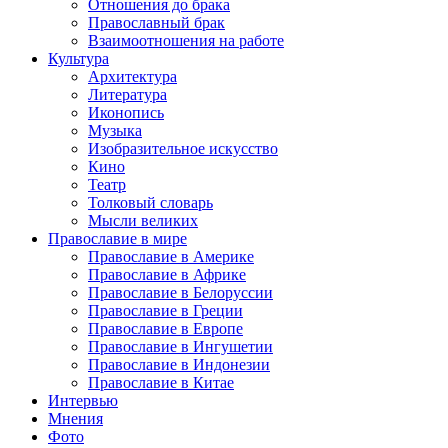
Отношения до брака
Православный брак
Взаимоотношения на работе
Культура
Архитектура
Литература
Иконопись
Музыка
Изобразительное искусство
Кино
Театр
Толковый словарь
Мысли великих
Православие в мире
Православие в Америке
Православие в Африке
Православие в Белоруссии
Православие в Греции
Православие в Европе
Православие в Ингушетии
Православие в Индонезии
Православие в Китае
Интервью
Мнения
Фото