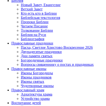
Библия
Новый Завет, Евангелие
Ветхий Завет
Кто есть кто в Библии
Библейская текстология
Пророки Библии
Читаем Писание
Толкование Библии
Библия на Руси
Библиография
Православные праздники
Пасха, Светлое Христово Воскресение 2026
Двунадесятые праздники
Дни памяти святых
Богородичные праздники
Вопросы священнику о постах и праздниках
Православные иконы
Иконы Богородицы
Иконы праздников
Иконы святых
Чудотворные иконы
Православный храм
Архитектура храма
Устройство храма
Воспитание детей