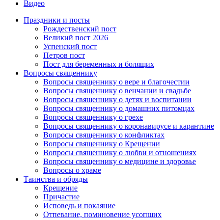
Видео
Праздники и посты
Рождественский пост
Великий пост 2026
Успенский пост
Петров пост
Пост для беременных и болящих
Вопросы священнику
Вопросы священнику о вере и благочестии
Вопросы священнику о венчании и свадьбе
Вопросы священнику о детях и воспитании
Вопросы священнику о домашних питомцах
Вопросы священнику о грехе
Вопросы священнику о коронавирусе и карантине
Вопросы священнику о конфликтах
Вопросы священнику о Крещении
Вопросы священнику о любви и отношениях
Вопросы священнику о медицине и здоровье
Вопросы о храме
Таинства и обряды
Крещение
Причастие
Исповедь и покаяние
Отпевание, поминовение усопших