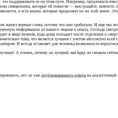
— это поддерживать ее на этом пути. Например, предложить вмест
слова священника, которые ей помогли — выслушайте, кивните, 
помолится, и есть внуки, которые продолжат их на этой земле. Эт
ик нашел верные слова, потому что они сработали. И еще мы знае
иченную информацию из нашего знания и опыта. Господь смотри
се будет в мире вечном, куда душа попадает после отделения о см
лючительно тому, что является лучшим с учетом абсолютно всей 
выбором. И всегда оставляет для человека возможность вернуться
илучший. А понять, почему он лучший, мы вряд ли сможем сейчас
 проверить, нет ли уже
опубликованного ответа
на аналогичный 