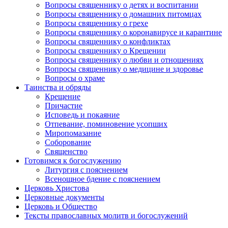
Вопросы священнику о детях и воспитании
Вопросы священнику о домашних питомцах
Вопросы священнику о грехе
Вопросы священнику о коронавирусе и карантине
Вопросы священнику о конфликтах
Вопросы священнику о Крещении
Вопросы священнику о любви и отношениях
Вопросы священнику о медицине и здоровье
Вопросы о храме
Таинства и обряды
Крещение
Причастие
Исповедь и покаяние
Отпевание, поминовение усопших
Миропомазание
Соборование
Священство
Готовимся к богослужению
Литургия с пояснением
Всенощное бдение с пояснением
Церковь Христова
Церковные документы
Церковь и Общество
Тексты православных молитв и богослужений