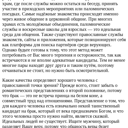
храм, где после службы можно остаться на беседу, принять
участие в приходских мероприятиях или паломнических
поездках. Самые надёжные знакомства происходят именно
через живое общение в церковной общине. При многих
храмах есть молодёжные объединения, паломнические
службы и воскресные школы для взрослых — это идеальная
среда для общения. Также существуют православные службы
знакомств, сайты и приложения, которые позиционируют себя
как платформы для поиска партнёров среди верующих.
Однако будьте готовы к тому, что этот метод может
потребовать от Вас много терпения и осторожности, так как
встречаются и не вполне адекватные кандидаты. Тем не менее
многие пары находят друг друга и таким путём, поэтому
отчаиваться не стоит, но нужно быть осмотрительной.
Какие качества определяют хорошего человека с
православной точки зрения? Прежде всего, стоит забыть о
романтических представлениях о второй половинке, потому
что брак — это не встреча принца на белом коне, а
совместный труд над отношениями. Представление о том, что
для каждого человека есть изначально некий таинственный
кандидат на брак, который от века предназначен Богом, и что
этого человека просто нужно найти, является сказкой.
Идеальных людей не существует. Ищите мужчину, который
разделяет Вашу веру, потому что общность веры будет