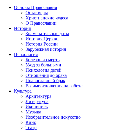
Основы Православия
Опыт веры
Христианские чудеса
О Православии
История
Знаменательные даты
История Церкви
История России
Зарубежная история
Психология
Болезнь и смерть
Уход за больными
Психология детей
Отношения до брака
Православный брак
Взаимоотношения на работе
Культура
Архитектура
Литература
Иконопись
Музыка
Изобразительное искусство
Кино
Театр