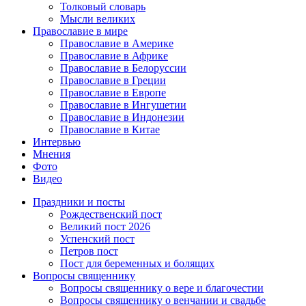
Толковый словарь
Мысли великих
Православие в мире
Православие в Америке
Православие в Африке
Православие в Белоруссии
Православие в Греции
Православие в Европе
Православие в Ингушетии
Православие в Индонезии
Православие в Китае
Интервью
Мнения
Фото
Видео
Праздники и посты
Рождественский пост
Великий пост 2026
Успенский пост
Петров пост
Пост для беременных и болящих
Вопросы священнику
Вопросы священнику о вере и благочестии
Вопросы священнику о венчании и свадьбе