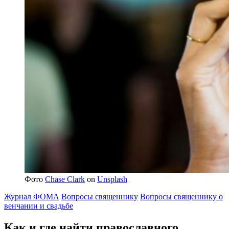
Фото
Chase Clark
on
Unsplash
Журнал ФОМА
Вопросы священнику
Вопросы священнику о
венчании и свадьбе
Как и где найти православного