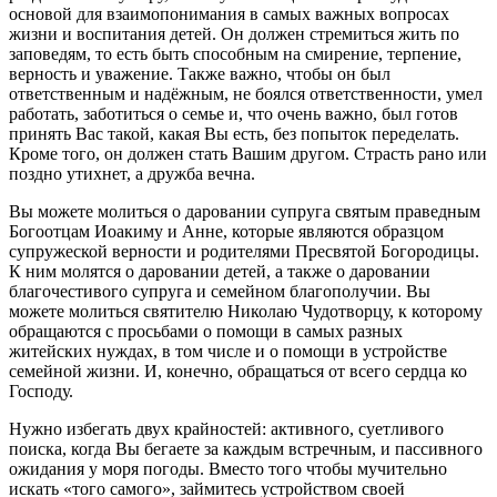
основой для взаимопонимания в самых важных вопросах
жизни и воспитания детей. Он должен стремиться жить по
заповедям, то есть быть способным на смирение, терпение,
верность и уважение. Также важно, чтобы он был
ответственным и надёжным, не боялся ответственности, умел
работать, заботиться о семье и, что очень важно, был готов
принять Вас такой, какая Вы есть, без попыток переделать.
Кроме того, он должен стать Вашим другом. Страсть рано или
поздно утихнет, а дружба вечна.
Вы можете молиться о даровании супруга святым праведным
Богоотцам Иоакиму и Анне, которые являются образцом
супружеской верности и родителями Пресвятой Богородицы.
К ним молятся о даровании детей, а также о даровании
благочестивого супруга и семейном благополучии. Вы
можете молиться святителю Николаю Чудотворцу, к которому
обращаются с просьбами о помощи в самых разных
житейских нуждах, в том числе и о помощи в устройстве
семейной жизни. И, конечно, обращаться от всего сердца ко
Господу.
Нужно избегать двух крайностей: активного, суетливого
поиска, когда Вы бегаете за каждым встречным, и пассивного
ожидания у моря погоды. Вместо того чтобы мучительно
искать «того самого», займитесь устройством своей