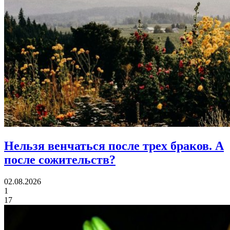
Нельзя венчаться после трех браков.
А
после сожительств?
02.08.2026
1
17