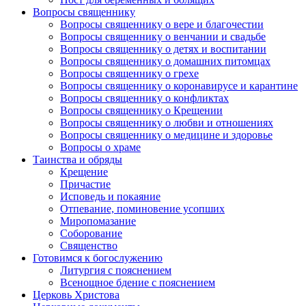
Вопросы священнику
Вопросы священнику о вере и благочестии
Вопросы священнику о венчании и свадьбе
Вопросы священнику о детях и воспитании
Вопросы священнику о домашних питомцах
Вопросы священнику о грехе
Вопросы священнику о коронавирусе и карантине
Вопросы священнику о конфликтах
Вопросы священнику о Крещении
Вопросы священнику о любви и отношениях
Вопросы священнику о медицине и здоровье
Вопросы о храме
Таинства и обряды
Крещение
Причастие
Исповедь и покаяние
Отпевание, поминовение усопших
Миропомазание
Соборование
Священство
Готовимся к богослужению
Литургия с пояснением
Всенощное бдение с пояснением
Церковь Христова