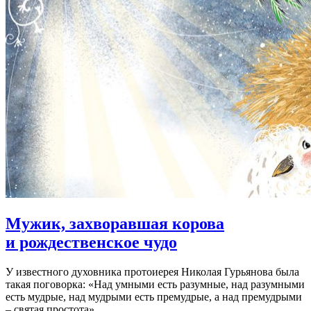
Мужик, захворавшая корова
и рождественское чудо
У известного духовника протоиерея Николая Гурьянова была
такая поговорка: «Над умными есть разумные, над разумными
есть мудрые, над мудрыми есть премудрые, а над премудрыми
– святая простота».