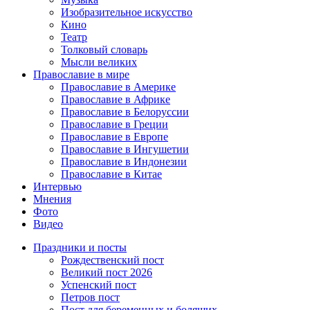
Изобразительное искусство
Кино
Театр
Толковый словарь
Мысли великих
Православие в мире
Православие в Америке
Православие в Африке
Православие в Белоруссии
Православие в Греции
Православие в Европе
Православие в Ингушетии
Православие в Индонезии
Православие в Китае
Интервью
Мнения
Фото
Видео
Праздники и посты
Рождественский пост
Великий пост 2026
Успенский пост
Петров пост
Пост для беременных и болящих