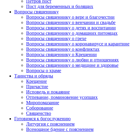
Петров пост
Пост для беременных и болящих
Вопросы священнику
Вопросы священнику о вере и благочестии
Вопросы священнику о венчании и свадьбе
Вопросы священнику о детях и воспитании
Вопросы священнику о домашних питомцах
Вопросы священнику о грехе
Вопросы священнику о коронавирусе и карантине
Вопросы священнику о конфликтах
Вопросы священнику о Крещении
Вопросы священнику о любви и отношениях
Вопросы священнику о медицине и здоровье
Вопросы о храме
Таинства и обряды
Крещение
Причастие
Исповедь и покаяние
Отпевание, поминовение усопших
Миропомазание
Соборование
Священство
Готовимся к богослужению
Литургия с пояснением
Всенощное бдение с пояснением