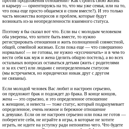
против продолжения отношений? Как строить свою жизнь
и карьеру — ориентируясь на то, что мы уже семья, или на то,
что пока еще просто общаемся и спим вместе?). И это только
часть множества вопросов и проблем, которые будут
возникать из-за неопределенности взаимного статуса.
Поэтому я бы сказал вот что. Если вы с молодым человеком
оба уверены, что хотите быть вместе, то нужно
регистрировать отношения и жить полноценной совместной,
общей, семейной жизнью. Если пока еще — что совершенно
нормально! — не готовы, не нужно «кусочничать» и в чем-то
вести себя как муж и жена (делить общую постель), а во всех
остальных вопросах оставаться детьми (жить с родителями
и за их счет) или людьми с неопределенным статусом
(мы встречаемся, но юридически никак друг с другом
не связаны).
Если молодой человек Вас любит и настроен серьезно,
он предложит брак и подождет до брака. В конце концов,
жена — это серьезно, и это определенное отношение
к женщине, и невеста — тоже статус, который подразумевает
определенное, очень нежное и бережное отношение
к девушке. Если он не настроен серьезно или пока не готов —
поберегите себя, не играйте в игры, в которые не хотите
играть, не идите на уступку ради непонятно чего. Что будете