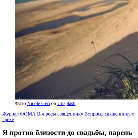
Фото
Nicole Geri
on
Unsplash
Журнал ФОМА
Вопросы священнику
Вопросы священнику о
грехе
Я против близости до свадьбы, парень