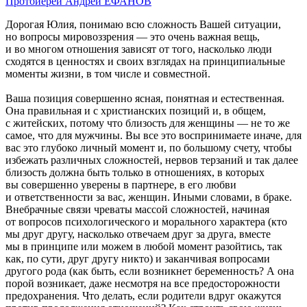
Протоиерей Андрей ЕФАНОВ
Дорогая Юлия, понимаю всю сложность Вашей ситуации,
но вопросы мировоззрения — это очень важная вещь,
и во многом отношения зависят от того, насколько люди
сходятся в ценностях и своих взглядах на принципиальные
моменты жизни, в том числе и совместной.
Ваша позиция совершенно ясная, понятная и естественная.
Она правильная и с христианских позиций и, в общем,
с житейских, потому что близость для женщины — не то же
самое, что для мужчины. Вы все это воспринимаете иначе, для
вас это глубоко личный момент и, по большому счету, чтобы
избежать различных сложностей, нервов терзаний и так далее
близость должна быть только в отношениях, в которых
вы совершенно уверены в партнере, в его любви
и ответственности за вас, женщин. Иными словами, в браке.
Внебрачные связи чреваты массой сложностей, начиная
от вопросов психологического и морального характера (кто
мы друг другу, насколько отвечаем друг за друга, вместе
мы в принципе или можем в любой момент разойтись, так
как, по сути, друг другу никто) и заканчивая вопросами
другого рода (как быть, если возникнет беременность? А она
порой возникает, даже несмотря на все предосторожности
предохранения. Что делать, если родители вдруг окажутся