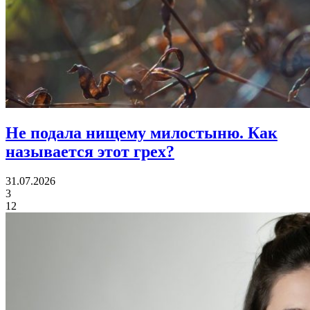
Не подала нищему милостыню.
Как
называется этот грех?
31.07.2026
3
12