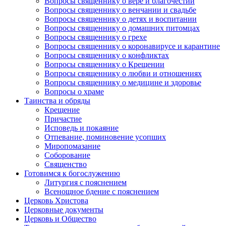
Вопросы священнику о вере и благочестии
Вопросы священнику о венчании и свадьбе
Вопросы священнику о детях и воспитании
Вопросы священнику о домашних питомцах
Вопросы священнику о грехе
Вопросы священнику о коронавирусе и карантине
Вопросы священнику о конфликтах
Вопросы священнику о Крещении
Вопросы священнику о любви и отношениях
Вопросы священнику о медицине и здоровье
Вопросы о храме
Таинства и обряды
Крещение
Причастие
Исповедь и покаяние
Отпевание, поминовение усопших
Миропомазание
Соборование
Священство
Готовимся к богослужению
Литургия с пояснением
Всенощное бдение с пояснением
Церковь Христова
Церковные документы
Церковь и Общество