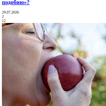
подобию»?
29.07.2026
2
12