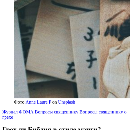
Фото
Anne Laure P
on
Unsplash
Журнал ФОМА
Вопросы священнику
Вопросы священнику о
грехе
Грех ли
Библия в стиле манги?