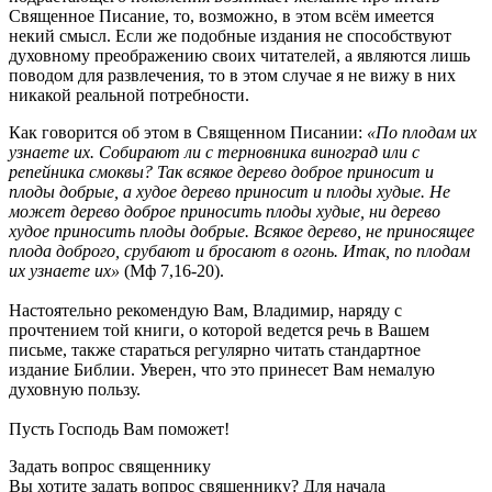
Священное Писание, то, возможно, в этом всём имеется
некий смысл. Если же подобные издания не способствуют
духовному преображению своих читателей, а являются лишь
поводом для развлечения, то в этом случае я не вижу в них
никакой реальной потребности.
Как говорится об этом в Священном Писании:
«По плодам их
узнаете их. Собирают ли с терновника виноград или с
репейника смоквы? Так всякое дерево доброе приносит и
плоды добрые, а худое дерево приносит и плоды худые. Не
может дерево доброе приносить плоды худые, ни дерево
худое приносить плоды добрые. Всякое дерево, не приносящее
плода доброго, срубают и бросают в огонь. Итак, по плодам
их узнаете их»
(Мф 7,16-20).
Настоятельно рекомендую Вам, Владимир, наряду с
прочтением той книги, о которой ведется речь в Вашем
письме, также стараться регулярно читать стандартное
издание Библии. Уверен, что это принесет Вам немалую
духовную пользу.
Пусть Господь Вам поможет!
Задать вопрос священнику
Вы хотите задать вопрос священнику? Для начала