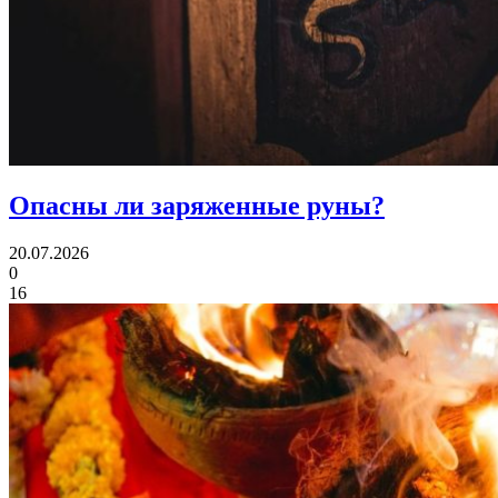
Опасны ли
заряженные руны?
20.07.2026
0
16