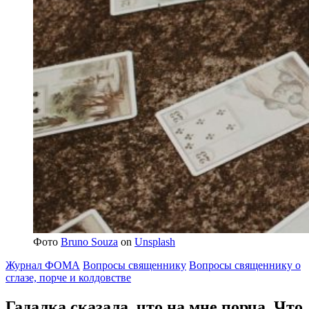
Фото
Bruno Souza
on
Unsplash
Журнал ФОМА
Вопросы священнику
Вопросы священнику о
сглазе, порче и колдовстве
Гадалка сказала, что на мне порча
. Что