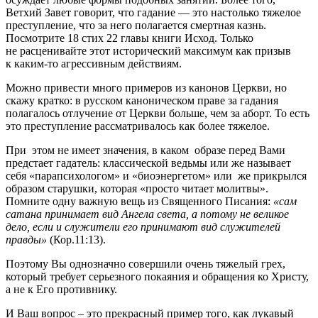
Ветхий Завет говорит, что гадание — это настолько тяжелое
преступление, что за него полагается смертная казнь.
Посмотрите 18 стих 22 главы книги Исход. Только
не расценивайте этот исторический максимум как призыв
к каким-то агрессивным действиям.
Можно привести много примеров из канонов Церкви, но
скажу кратко: в русском каноническом праве за гадания
полагалось отлучение от Церкви больше, чем за аборт. То есть
это преступление рассматривалось как более тяжелое.
При этом не имеет значения, в каком образе перед Вами
предстает гадатель: классической ведьмы или же называет
себя «парапсихологом» и «биоэнергетом» или же прикрылся
образом старушки, которая «просто читает молитвы».
Помните одну важную вещь из Священного Писания:
«сам
сатана принимает вид Ангела света, а потому не великое
дело, если и служители его принимают вид служителей
правды»
(Кор.11:13).
Поэтому Вы однозначно совершили очень тяжелый грех,
который требует серьезного покаяния и обращения ко Христу,
а не к Его противнику.
И Ваш вопрос – это прекрасный пример того, как лукавый