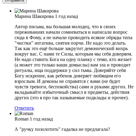
Марина Шакирова
1 год назад
Автор письма, вы большая молодец, что в своих
переживаниях начали сомневаться и написали вопрос
сюда в Фому, а не начали проводить всякие обряды типа
"чистки" негатива, снятия порчи. Не надо это делать.
Так как это ещё больше закрутит демонический вихрь
вокруг вас. С нами те Силы, которым мы себя доверяем.
Не надо ставить Бога на одну планку с теми, кто желает
(а может это только ваши домыслы) вам зла и проводит
ритуалы, ища поддержки у сил тьмы. Доверяйте себя
Богу искренне, как ребенок доверяет любящим его
взрослым. И демоны не справятся с вами (не будет
чувств тревоги, беспокойства) сами и руками других. Не
вкладывайте избыточный смысл в предметы, действия
других (это я про так называемые подклады и прочее).
Ответить
Roman
1 год назад
А "ручку позолотить" гадалка не предлагала?