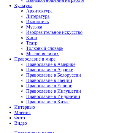
Взаимоотношения на работе
Культура
Архитектура
Литература
Иконопись
Музыка
Изобразительное искусство
Кино
Театр
Толковый словарь
Мысли великих
Православие в мире
Православие в Америке
Православие в Африке
Православие в Белоруссии
Православие в Греции
Православие в Европе
Православие в Ингушетии
Православие в Индонезии
Православие в Китае
Интервью
Мнения
Фото
Видео