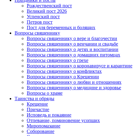
Праздники и посты
Рождественский пост
Великий пост 2026
Успенский пост
Петров пост
Пост для беременных и болящих
Вопросы священнику
Вопросы священнику о вере и благочестии
Вопросы священнику о венчании и свадьбе
Вопросы священнику о детях и воспитании
Вопросы священнику о домашних питомцах
Вопросы священнику о грехе
Вопросы священнику о коронавирусе и карантине
Вопросы священнику о конфликтах
Вопросы священнику о Крещении
Вопросы священнику о любви и отношениях
Вопросы священнику о медицине и здоровье
Вопросы о храме
Таинства и обряды
Крещение
Причастие
Исповедь и покаяние
Отпевание, поминовение усопших
Миропомазание
Соборование