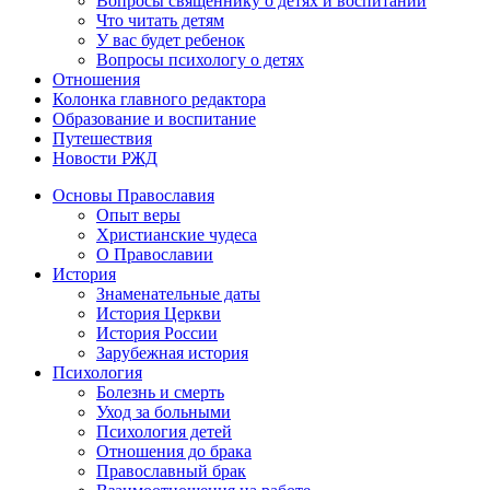
Вопросы священнику о детях и воспитании
Что читать детям
У вас будет ребенок
Вопросы психологу о детях
Отношения
Колонка главного редактора
Образование и воспитание
Путешествия
Новости РЖД
Основы Православия
Опыт веры
Христианские чудеса
О Православии
История
Знаменательные даты
История Церкви
История России
Зарубежная история
Психология
Болезнь и смерть
Уход за больными
Психология детей
Отношения до брака
Православный брак