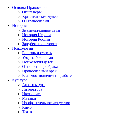
Основы Православия
Опыт веры
Христианские чудеса
О Православии
История
Знаменательные даты
История Церкви
История России
Зарубежная история
Психология
Болезнь и смерть
Уход за больными
Психология детей
Отношения до брака
Православный брак
Взаимоотношения на работе
Культура
Архитектура
Литература
Иконопись
Музыка
Изобразительное искусство
Кино
Театр