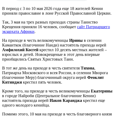
В период с 3 по 10 мая 2026 года еще 18 жителей Кении
приняли православие в лоне Русской Православной Церкви.
Так, 3 мая на трех разных приходах страны Таинство
Крещения приняли 16 человек, сообщает
сайт Патриаршего
экзархата Африки
.
На приходе в честь великомученицы
Ирины
в селении
Камаиткок (благочиние Нанди) настоятель прихода иерей
Амфилохий Косгей
крестил 10 десять местных жителей –
взрослых и детей. Новокрещеные в этот день впервые
приобщились Святых Христовых Таин.
В тот же день на приходе в честь святителя
Тихона
,
Патриарха Московского и всея России, в селении Мворога
(благочиние Меру) благочинный округа иерей
Феоклит
Китинджи
крестил пять человек.
Кроме того, на приходе в честь великомученицы
Екатерины
в городе Найроби (Центральное благочиние Кении)
настоятель прихода иерей
Иаков Каранджа
крестил еще
одного молодого кенийца.
Помимо этого, 10 мая на приходе в честь благоверного князя