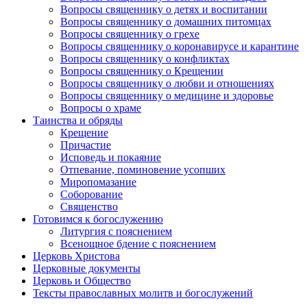
Вопросы священнику о детях и воспитании
Вопросы священнику о домашних питомцах
Вопросы священнику о грехе
Вопросы священнику о коронавирусе и карантине
Вопросы священнику о конфликтах
Вопросы священнику о Крещении
Вопросы священнику о любви и отношениях
Вопросы священнику о медицине и здоровье
Вопросы о храме
Таинства и обряды
Крещение
Причастие
Исповедь и покаяние
Отпевание, поминовение усопших
Миропомазание
Соборование
Священство
Готовимся к богослужению
Литургия с пояснением
Всенощное бдение с пояснением
Церковь Христова
Церковные документы
Церковь и Общество
Тексты православных молитв и богослужений