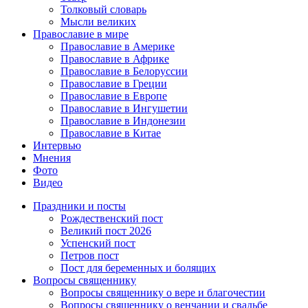
Толковый словарь
Мысли великих
Православие в мире
Православие в Америке
Православие в Африке
Православие в Белоруссии
Православие в Греции
Православие в Европе
Православие в Ингушетии
Православие в Индонезии
Православие в Китае
Интервью
Мнения
Фото
Видео
Праздники и посты
Рождественский пост
Великий пост 2026
Успенский пост
Петров пост
Пост для беременных и болящих
Вопросы священнику
Вопросы священнику о вере и благочестии
Вопросы священнику о венчании и свадьбе