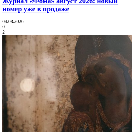
Журнал «Фома» август 2026:
новый
номер уже в продаже
04.08.2026
0
2