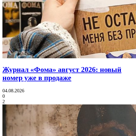
Журнал «Фома» август 2026:
новый
номер уже в продаже
04.08.2026
0
2