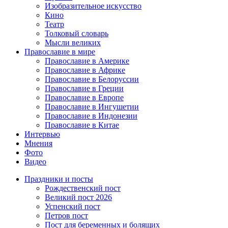
Изобразительное искусство
Кино
Театр
Толковый словарь
Мысли великих
Православие в мире
Православие в Америке
Православие в Африке
Православие в Белоруссии
Православие в Греции
Православие в Европе
Православие в Ингушетии
Православие в Индонезии
Православие в Китае
Интервью
Мнения
Фото
Видео
Праздники и посты
Рождественский пост
Великий пост 2026
Успенский пост
Петров пост
Пост для беременных и болящих