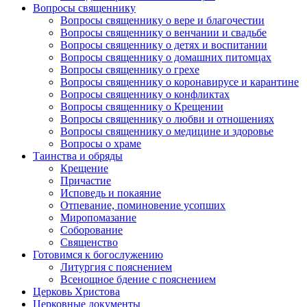
Вопросы священнику
Вопросы священнику о вере и благочестии
Вопросы священнику о венчании и свадьбе
Вопросы священнику о детях и воспитании
Вопросы священнику о домашних питомцах
Вопросы священнику о грехе
Вопросы священнику о коронавирусе и карантине
Вопросы священнику о конфликтах
Вопросы священнику о Крещении
Вопросы священнику о любви и отношениях
Вопросы священнику о медицине и здоровье
Вопросы о храме
Таинства и обряды
Крещение
Причастие
Исповедь и покаяние
Отпевание, поминовение усопших
Миропомазание
Соборование
Священство
Готовимся к богослужению
Литургия с пояснением
Всенощное бдение с пояснением
Церковь Христова
Церковные документы