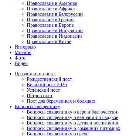
Православие в Америке
Православие в Африке
Православие в Белоруссии
Православие в Греции
Православие в Европе
Православие в Ингушетии
Православие в Индонезии
Православие в Китае
Интервью
Мнения
Фото
Видео
Праздники и посты
Рождественский пост
Великий пост 2026
Успенский пост
Петров пост
Пост для беременных и болящих
Вопросы священнику
Вопросы священнику о вере и благочестии
Вопросы священнику о венчании и свадьбе
Вопросы священнику о детях и воспитании
Вопросы священнику о домашних питомцах
Вопросы священнику о грехе