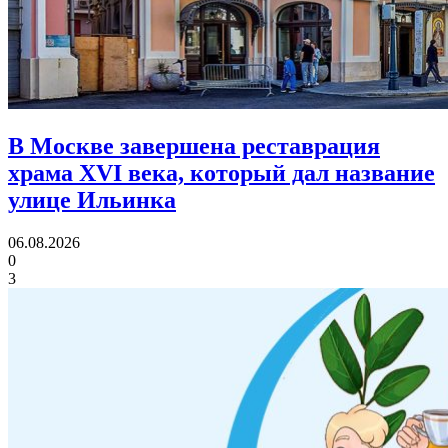
В Москве завершена реставрация
храма XVI века,
который дал название
улице Ильинка
06.08.2026
0
3