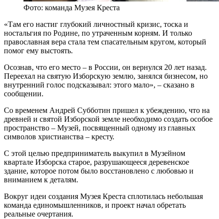
Фото: команда Музея Креста
«Там его настиг глубокий личностный кризис, тоска и
ностальгия по Родине, по утраченным корням. И только
православная вера стала тем спасательным кругом, который
помог ему выстоять.
Осознав, что его место – в России, он вернулся 20 лет назад.
Переехал на святую Изборскую землю, занялся бизнесом, но
внутренний голос подсказывал: этого мало», – сказано в
сообщении.
Со временем Андрей Субботин пришел к убеждению, что на
древней и святой Изборской земле необходимо создать особое
пространство – Музей, посвященный одному из главных
символов христианства – кресту.
С этой целью предприниматель выкупил в Музейном
квартале Изборска старое, разрушающееся деревенское
здание, которое потом было восстановлено с любовью и
вниманием к деталям.
Вокруг идеи создания Музея Креста сплотилась небольшая
команда единомышленников, и проект начал обретать
реальные очертания.