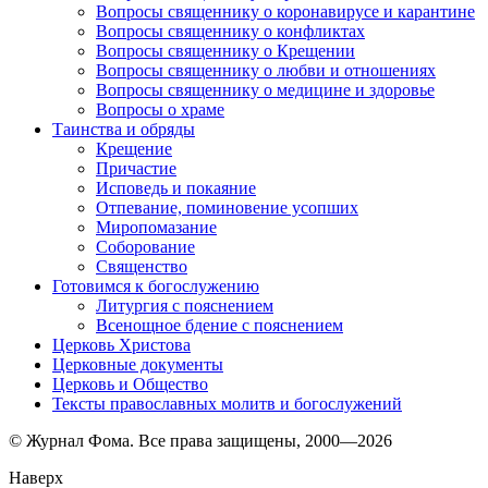
Вопросы священнику о коронавирусе и карантине
Вопросы священнику о конфликтах
Вопросы священнику о Крещении
Вопросы священнику о любви и отношениях
Вопросы священнику о медицине и здоровье
Вопросы о храме
Таинства и обряды
Крещение
Причастие
Исповедь и покаяние
Отпевание, поминовение усопших
Миропомазание
Соборование
Священство
Готовимся к богослужению
Литургия с пояснением
Всенощное бдение с пояснением
Церковь Христова
Церковные документы
Церковь и Общество
Тексты православных молитв и богослужений
© Журнал Фома. Все права защищены, 2000—2026
Наверх