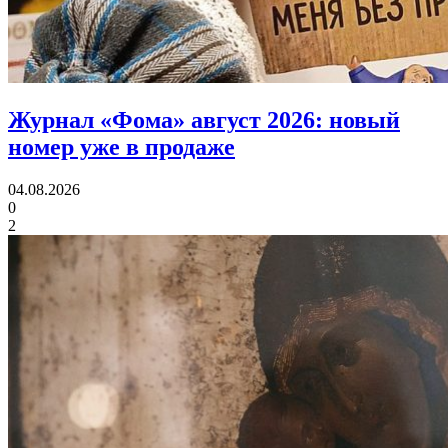
Журнал «Фома» август 2026:
новый
номер уже в продаже
04.08.2026
0
2