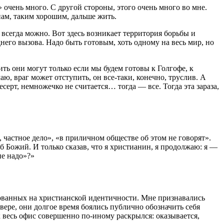
 очень много. С другой стороны, этого очень много во мне.
 нам, таким хорошим, дальше жить.
а всегда можно. Вот здесь возникает территория борьбы и
него вызова. Надо быть готовым, хоть одному на весь мир, но
ить они могут только если мы будем готовы к Голгофе, к
аю, враг может отступить, он все-таки, конечно, труслив. А
десерт, немножечко не считается… тогда — все. Тогда эта зараза,
 частное дело», «в приличном обществе об этом не говорят».
раб Божий. И только сказав, что я христианин, я продолжаю: я —
не надо»?»
нованных на христианской идентичности. Мне признавались
вере, они долгое время боялись публично обозначить себя
к весь офис совершенно по-иному раскрылся: оказывается,