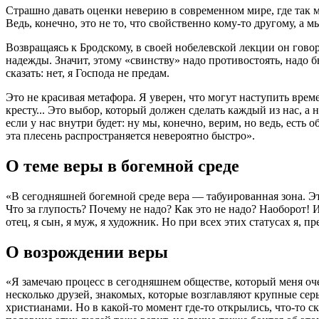
Страшно давать оценки неверию в современном мире, где так м
Ведь, конечно, это не то, что свойственно кому-то другому, а 
Возвращаясь к Бродскому, в своей нобелевской лекции он говор
надежды. Значит, этому «свинству» надо противостоять, надо б
сказать: нет, я Господа не предам.
Это не красивая метафора. Я уверен, что могут наступить време
кресту... Это выбор, который должен сделать каждый из нас, а 
если у нас внутри будет: ну мы, конечно, верим, но ведь, есть о
эта плесень распространяется невероятно быстро».
О теме веры в богемной среде
«В сегодняшней богемной среде вера — табуированная зона. Эт
Что за глупость? Почему не надо? Как это не надо? Наоборот! И 
отец, я сын, я муж, я художник. Но при всех этих статусах я, 
О возрождении веры
«Я замечаю процесс в сегодняшнем обществе, который меня оч
несколько друзей, знакомых, которые возглавляют крупные сер
христианами. Но в какой-то момент где-то открылись, что-то с