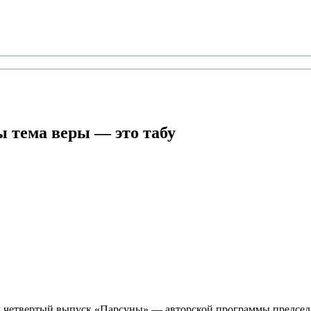
ы тема веры — это табу
шел четвертый выпуск «Парсуны» — авторской программы предсе