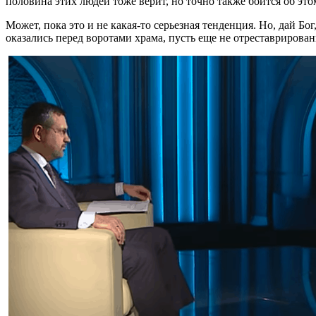
половина этих людей тоже верит, но точно также боится об этом
Может, пока это и не какая-то серьезная тенденция. Но, дай Б
оказались перед воротами храма, пусть еще не отреставрирован