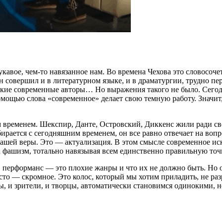
кавое, чем-то навязанное нам. Во времена Чехова это словосоч
овершил и в литературном языке, и в драматургии, трудно пере
какие современные авторы… Но выражения такого не было. Сегод
мощью слова «современное» делает свою темную работу. Значит, 
 временем. Шекспир, Данте, Островский, Диккенс жили ради сво
ирается с сегодняшним временем, он все равно отвечает на вопрос
нашей веры. Это — актуализация. В этом смысле современное ис
к фашизм, тотально навязывая всем единственно правильную точк
, перформанс — это плохие жанры и что их не должно быть. Но 
то — скромное. Это колос, который мы хотим приладить, не разр
ы, и зрители, и творцы, автоматически становимся одинокими, н