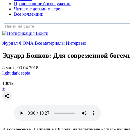
Православное богослужение
Читаем с детьми о вере
Все коллекции
Войти
Журнал ФОМА
Все материалы
Интервью
Эдуард Бояков:
Для современной богем
8 мин., 03.04.2018
light
dark
sepia
-
100
%
+
В воскресенье, 1 апреля 2018 года, на телеканале «Спас» вы