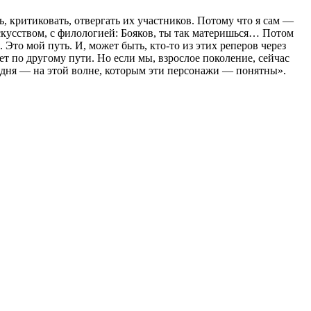
, критиковать, отвергать их участников. Потому что я сам —
искусством, с филологией: Бояков, ты так материшься… Потом
Это мой путь. И, может быть, кто-то из этих реперов через
т по другому пути. Но если мы, взрослое поколение, сейчас
одня — на этой волне, которым эти персонажи — понятны».