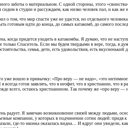
ного заботы о материальном. С одной стороны, этого «свинства»
мы сидим в студии и рассуждаем, как низко человек пал, и как же
ил о том, что мир спасти уже не удастся, но отдельного человек
ыть готовым идти до конца, до самых катакомб, до самого послед
на, когда придется уходить в катакомбы. Я думаю, что не наступ
не только Спаситель. Если мы будем твердыми в вере, тогда, я дум
бстоятельства, семья, дети, есть удовольствия, есть вкусненький 
о уже вошло в привычку: «Про веру — не надо», «это интимное,
я всегда готов заявлять, что я неофит, что я христианин, что я 
прежде всего, остаюсь христианином. Так почему же «про веру — 
ень радует. Я замечаю возникновение связей между людьми, ос
ьезные компании, у которых в подчинении сотни людей: придя к 
казали, где-то иконка оказалась видна… И вдруг они увидели, ка