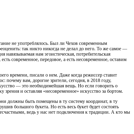
етание не употреблялось. Был ли Чехов современным
оценить: так никто никогда не делал до него. То же самое —
ня навязываемая нам эгоистическая, потребительская
есть современное, передовое, а есть несовременное, оставим
его времени, писали о нем. Даже когда режиссер ставит
: почему вам, дорогие зрители, сегодня, в 2018 году,
кусство — это необходимейшая вещь. Но если говорить о
у зрения и оставляя «несовременное» искусство за бортом.
они должны быть помещены в ту систему координат, в ту
ушив большого букета. Но есть весь букет будет состоять
есчастными, ведь у нас нет подключения к традиции. А кто мы