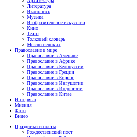
Архитектура
Литература
Иконопись
Музыка
Изобразительное искусство
Кино
Театр
Толковый словарь
Мысли великих
Православие в мире
Православие в Америке
Православие в Африке
Православие в Белоруссии
Православие в Греции
Православие в Европе
Православие в Ингушетии
Православие в Индонезии
Православие в Китае
Интервью
Мнения
Фото
Видео
Праздники и посты
Рождественский пост