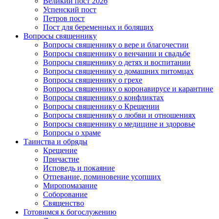
Великий пост 2026
Успенский пост
Петров пост
Пост для беременных и болящих
Вопросы священнику
Вопросы священнику о вере и благочестии
Вопросы священнику о венчании и свадьбе
Вопросы священнику о детях и воспитании
Вопросы священнику о домашних питомцах
Вопросы священнику о грехе
Вопросы священнику о коронавирусе и карантине
Вопросы священнику о конфликтах
Вопросы священнику о Крещении
Вопросы священнику о любви и отношениях
Вопросы священнику о медицине и здоровье
Вопросы о храме
Таинства и обряды
Крещение
Причастие
Исповедь и покаяние
Отпевание, поминовение усопших
Миропомазание
Соборование
Священство
Готовимся к богослужению