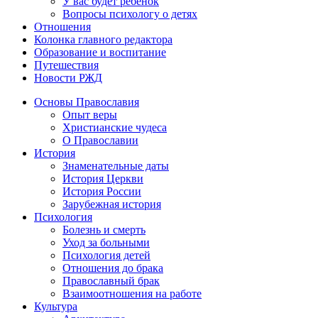
У вас будет ребенок
Вопросы психологу о детях
Отношения
Колонка главного редактора
Образование и воспитание
Путешествия
Новости РЖД
Основы Православия
Опыт веры
Христианские чудеса
О Православии
История
Знаменательные даты
История Церкви
История России
Зарубежная история
Психология
Болезнь и смерть
Уход за больными
Психология детей
Отношения до брака
Православный брак
Взаимоотношения на работе
Культура