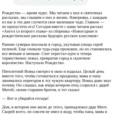
Рождество — время чудес. Мы читаем о них в святочных
рассказах, мы слышим о них в жизни. Наверняка, с каждым
из нас в эти дни случится свое маленькое чудо. Главное —
не пропустить его! Сегодня вместе с вами читаем рассказ
«Ангел со второго этажа» из сборника «Новогодние и
рождественские рассказы будущих русских классиков»
Ранние сумерки вползали в город, укутывая улицы серой
пеленой. Еще сновали туда-сюда прохожие, но их становилось
все меньше и меньше. Снег перестал идти и теперь
торжественно лежал, превратив город в сказочное
королевство. Наступало Рождество.
Пятилетний Вовка смотрел в окно и вздыхал. Целый день
вместо того, чтобы готовиться к празднику, мама и папа
занимались переездом в эту чужую квартиру. Вовка даже знал
почему. Он слышал, как вчера вечером отец ссорился с дядей
Митей, своим старшим братом, и тот сказал:
— Вот и убирайся отсюда!
Дом, в котором они жили до этого, принадлежал дяде Мите.
Скорей всего, он совсем не имел в виду, чтобы папа, мама и