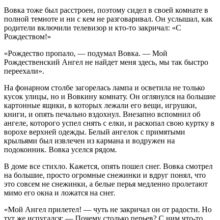
Вовка тоже был расстроен, поэтому сидел в своей комнате в
полной темноте и ни с кем не разговаривал. Он услышал, как
родители включили телевизор и кто-то закричал: «С
Рождеством!»
«Рождество пропало, — подумал Вовка. — Мой
Рождественский Ангел не найдет меня здесь, мы так быстро
переехали».
На фонарном столбе загорелась лампа и осветила не только
кусок улицы, но и Вовкину комнату. Он оглянулся на большие
картонные ящики, в которых лежали его вещи, игрушки,
книги, и опять печально вздохнул. Внезапно вспомнил об
ангеле, которого успел снять с елки, и раскопал свою куртку в
ворохе верхней одежды. Белый ангелок с примятыми
крыльями был извлечен из кармана и водружен на
подоконник. Вовка уселся рядом.
В доме все стихло. Кажется, опять пошел снег. Вовка смотрел
на большие, просто огромные снежинки и вдруг понял, что
это совсем не снежинки, а белые перья медленно пролетают
мимо его окна и ложатся на снег.
«Мой Ангел прилетел! — чуть не закричал он от радости. Но
тут же испугался: — Почему столько перьев? С ним что-то