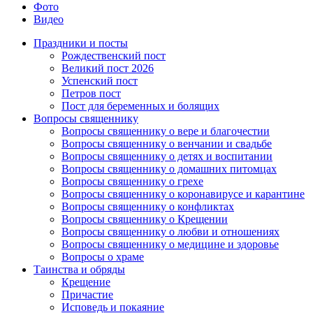
Фото
Видео
Праздники и посты
Рождественский пост
Великий пост 2026
Успенский пост
Петров пост
Пост для беременных и болящих
Вопросы священнику
Вопросы священнику о вере и благочестии
Вопросы священнику о венчании и свадьбе
Вопросы священнику о детях и воспитании
Вопросы священнику о домашних питомцах
Вопросы священнику о грехе
Вопросы священнику о коронавирусе и карантине
Вопросы священнику о конфликтах
Вопросы священнику о Крещении
Вопросы священнику о любви и отношениях
Вопросы священнику о медицине и здоровье
Вопросы о храме
Таинства и обряды
Крещение
Причастие
Исповедь и покаяние