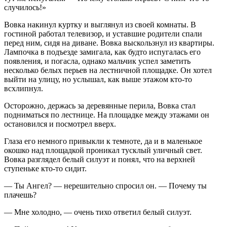
случилось!»
Вовка накинул куртку и выглянул из своей комнаты. В
гостиной работал телевизор, и уставшие родители спали
перед ним, сидя на диване. Вовка выскользнул из квартиры.
Лампочка в подъезде замигала, как будто испугалась его
появления, и погасла, однако мальчик успел заметить
несколько белых перьев на лестничной площадке. Он хотел
выйти на улицу, но услышал, как выше этажом кто-то
всхлипнул.
Осторожно, держась за деревянные перила, Вовка стал
подниматься по лестнице. На площадке между этажами он
остановился и посмотрел вверх.
Глаза его немного привыкли к темноте, да и в маленькое
окошко над площадкой проникал тусклый уличный свет.
Вовка разглядел белый силуэт и понял, что на верхней
ступеньке кто-то сидит.
— Ты Ангел? — нерешительно спросил он. — Почему ты
плачешь?
— Мне холодно, — очень тихо ответил белый силуэт.