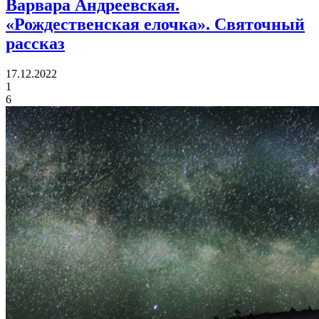
Варвара Андреевская.
«Рождественская елочка».
Святочный
рассказ
17.12.2022
1
6