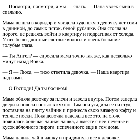
— Посмотри, посмотри, а мы — спать. — Папа увлек сына в
спальню.
Мама вышла в коридор и увидела худенькую девочку лет семи
в длинной, до самых пяток, белой рубашке. Она стояла на
пороге, не решаясь войти в квартиру и подрагивая от холода.
У нее были длинные светлые волосы и очень большие
голубые глаза.
— Ты Ангел? — спросила мама точно так же, как несколько
минут назад Вовка.
— Я — Люся, — тихо ответила девочка. — Наша квартира
над вами.
— О Господи! Да ты босиком!
Мама обняла девочку за плечи и завела внутрь. Потом заперла
двери и повела гостью в кухню. Там она усадила ее на стул,
поставила на плиту чайник и принесла свою вязаную кофту и
теплые носки. Пока девочка надевала все это, на столе
появилась большая чайная чашка, а вместе с ней печенье и
кусок яблочного пирога, испеченного еще в том доме.
Мама налила чай в чашку и придвинула все к девочке.