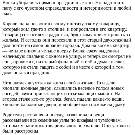
Вовка убирались прямо в праздничные дни. Но надо знать
папу с его чувством справедливости и нетерпимости к любой
лжи.
Короче, папа позвонил своему институтскому товарищу,
который жил где-то в столице, и попросился в его квартиру.
Товарищ согласился с радостью, будет кому присматривать за
жильем. И сегодня они переехали в этот старый двухэтажный
дом почти на самой окраине городка. Дом на восемь квартир
— четыре внизу и четыре вверху. Вовке сразу выделили
маленькую спальню с окном на улицу, и теперь он смотрел на
снег, прохожих, на старый фонарный столб и думал о елке,
которую не стали тащить с собой и вместе с которой в том
доме остался праздник.
Незнакомая двухэтажка жила своей жизнью. То и дело
хлопали входные двери, слышались веселые голоса новых
соседей, звуки приезжающих и отъезжающих машин. На
втором этаже кто-то ругался, бегал, падали какие-то вещи,
хлопали балконные двери, и вообще было похоже на драку.
Родители расставляли посуду, развешивали вещи,
рассовывали все семейные узлы по шкафам и тумбочкам,
которых у папиного товарища явно не хватало. Они устали и
были расстроены.