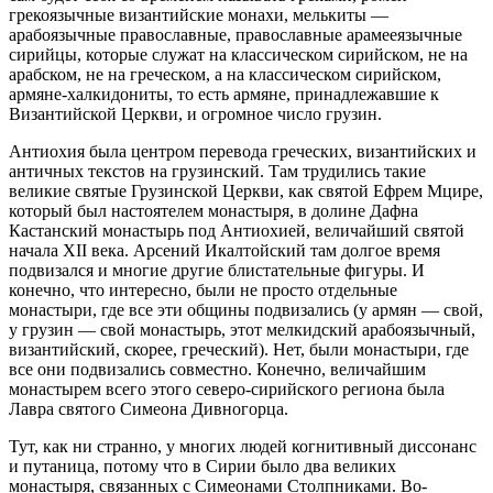
грекоязычные византийские монахи, мелькиты —
арабоязычные православные, православные арамееязычные
сирийцы, которые служат на классическом сирийском, не на
арабском, не на греческом, а на классическом сирийском,
армяне-халкидониты, то есть армяне, принадлежавшие к
Византийской Церкви, и огромное число грузин.
Антиохия была центром перевода греческих, византийских и
античных текстов на грузинский. Там трудились такие
великие святые Грузинской Церкви, как святой Ефрем Мцире,
который был настоятелем монастыря, в долине Дафна
Кастанский монастырь под Антиохией, величайший святой
начала ХII века. Арсений Икалтойский там долгое время
подвизался и многие другие блистательные фигуры. И
конечно, что интересно, были не просто отдельные
монастыри, где все эти общины подвизались (у армян — свой,
у грузин — свой монастырь, этот мелкидский арабоязычный,
византийский, скорее, греческий). Нет, были монастыри, где
все они подвизались совместно. Конечно, величайшим
монастырем всего этого северо-сирийского региона была
Лавра святого Симеона Дивногорца.
Тут, как ни странно, у многих людей когнитивный диссонанс
и путаница, потому что в Сирии было два великих
монастыря, связанных с Симеонами Столпниками. Во-