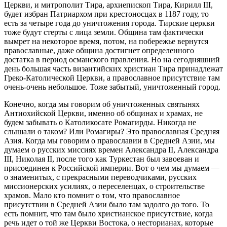
Церкви, и митрополит Тира, архиепископ Тира, Кирилл III,
будет избран Патриархом при крестоносцах в 1187 году, то
есть за четыре года до уничтожения города. Тирские церкви
тоже будут стерты с лица земли. Община там фактически
вымрет на некоторое время, потом, на побережье вернутся
православные, даже община достигнет определенного
достатка в период османского правления. Но на сегодняшний
день большая часть византийских христиан Тира принадлежат
Греко-Католической Церкви, а православное присутствие там
очень-очень небольшое. Тоже забытый, уничтоженный город.
Конечно, когда мы говорим об уничтоженных святынях
Антиохийской Церкви, именно об общинах и храмах, не
будем забывать о Католикосате Ромагирды. Никогда не
слышали о таком? Или Ромагиры? Это православная Средняя
Азия. Когда мы говорим о православии в Средней Азии, мы
думаем о русских миссиях времен Александра II, Александра
III, Николая II, после того как Туркестан был завоеван и
присоединен к Российской империи. Вот о чем мы думаем —
о знаменитых, с прекрасными переводчиками, русских
миссионерских усилиях, о переселенцах, о строительстве
храмов. Мало кто помнит о том, что православное
присутствии в Средней Азии было там задолго до того. То
есть помнит, что там было христианское присутствие, когда
речь идет о той же Церкви Востока, о несторианах, которые