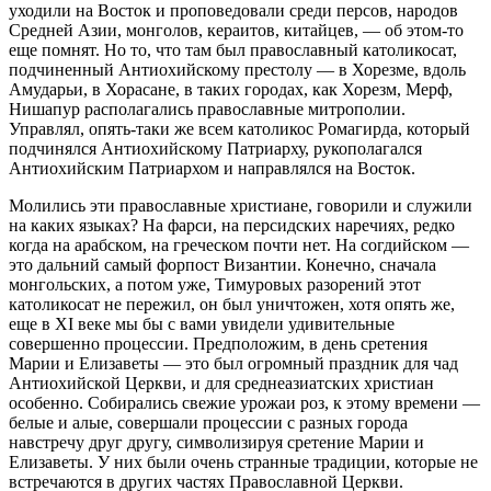
уходили на Восток и проповедовали среди персов, народов
Средней Азии, монголов, кераитов, китайцев, — об этом-то
еще помнят. Но то, что там был православный католикосат,
подчиненный Антиохийскому престолу — в Хорезме, вдоль
Амударьи, в Хорасане, в таких городах, как Хорезм, Мерф,
Нишапур располагались православные митрополии.
Управлял, опять-таки же всем католикос Ромагирда, который
подчинялся Антиохийскому Патриарху, рукополагался
Антиохийским Патриархом и направлялся на Восток.
Молились эти православные христиане, говорили и служили
на каких языках? На фарси, на персидских наречиях, редко
когда на арабском, на греческом почти нет. На согдийском —
это дальний самый форпост Византии. Конечно, сначала
монгольских, а потом уже, Тимуровых разорений этот
католикосат не пережил, он был уничтожен, хотя опять же,
еще в XI веке мы бы с вами увидели удивительные
совершенно процессии. Предположим, в день сретения
Марии и Елизаветы — это был огромный праздник для чад
Антиохийской Церкви, и для среднеазиатских христиан
особенно. Собирались свежие урожаи роз, к этому времени —
белые и алые, совершали процессии с разных города
навстречу друг другу, символизируя сретение Марии и
Елизаветы. У них были очень странные традиции, которые не
встречаются в других частях Православной Церкви.