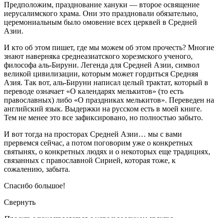
Предположим, празднование хануки — второе освящение
иерусалимского храма. Они это праздновали обязательно,
церемониальным было омовение всех церквей в Средней
Азии.
И кто об этом пишет, где мы можем об этом прочесть? Многие
знают наверняка среднеазиатского хорезмского ученого,
философа аль-Бируни. Легенда для Средней Азии, символ
великой цивилизации, которым может гордиться Средняя
Азия. Так вот, аль-Бируни написал целый трактат, который в
переводе означает «О календарях мелькитов» (то есть
православных) либо «О праздниках мелькитов». Переведен на
английский язык. Выдержки на русском есть в моей книге.
Тем не менее это все зафиксировано, но полностью забыто.
И вот тогда на просторах Средней Азии… мы с вами
прервемся сейчас, а потом поговорим уже о конкретных
святынях, о конкретных людях и о некоторых еще традициях,
связанных с православной Сирией, которая тоже, к
сожалению, забыта.
Спасибо большое!
Свернуть