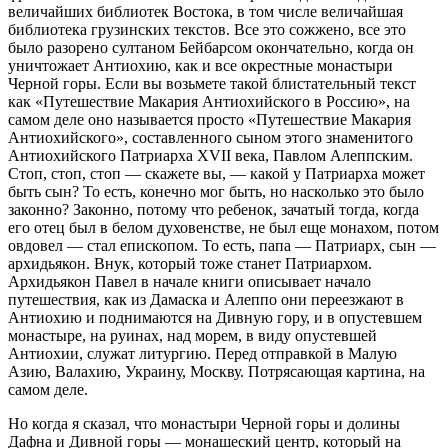
величайших библиотек Востока, в том числе величайшая
библиотека грузинских текстов. Все это сожжено, все это
было разорено султаном Бейбарсом окончательно, когда он
уничтожает Антиохию, как и все окрестные монастыри
Черной горы. Если вы возьмете такой блистательный текст
как «Путешествие Макария Антиохийского в Россию», на
самом деле оно называется просто «Путешествие Макария
Антиохийского», составленного сыном этого знаменитого
Антиохийского Патриарха XVII века, Павлом Алеппским.
Стоп, стоп, стоп — скажете вы, — какой у Патриарха может
быть сын? То есть, конечно мог быть, но насколько это было
законно? Законно, потому что ребенок, зачатый тогда, когда
его отец был в белом духовенстве, не был еще монахом, потом
овдовел — стал епископом. То есть, папа — Патриарх, сын —
архидьякон. Внук, который тоже станет Патриархом.
Архидьякон Павел в начале книги описывает начало
путешествия, как из Дамаска и Алеппо они переезжают в
Антиохию и поднимаются на Дивную гору, и в опустевшем
монастыре, на руинах, над морем, в виду опустевшей
Антиохии, служат литургию. Перед отправкой в Малую
Азию, Валахию, Украину, Москву. Потрясающая картина, на
самом деле.
Но когда я сказал, что монастыри Черной горы и долины
Дафна и Дивной горы — монашеский центр, который на