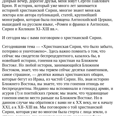
Добрый вечер, дорогие друзья, меня зовут Сергей Павлович
Брюн. Я историк, который уже много лет занимается
историей христианской Сирии, многие знают меня как
лектора или автора публикаций, статей, крупнейшей
монографии, которая была посвящена Антиохийской Церкви,
вышедшей на русском языке, «Ромеи и франки в Антиохии,
Сирии и Киликии XI–XIII вв.».
И сегодня мы с вами поговорим о христианской Сирии.
Сегодняшняя тема — «Христианская Сирия, что было забыто,
потеряно и уничтожено». Здесь важно помнить о том, что
сейчас мы свидетели беспрецедентного, казалось бы, в
новейшей истории, гонения на христиан на Ближнем
Востоке. Но любой историк, занимающийся Ближним
Востоком, знает, что мы теряем сейчас десятки памятников,
самое страшное, — десятки живых христианских общин,
которые бегут из Ирака, из частей Сирии. Но, зная историю
Ближнего Востока, вы знаете, что эти гонения отнюдь не
беспрецедентны. Недавно мы вспоминали и геноцид армян, и
асуров (?) и понтийских греков; мы знаем, что чудовищные
гонения имели место раньше на Ближнем Востоке. Но в
данном случае мы обратимся с вами не к ХХ веку, не к началу
ХХI, а к ХII–ХIII вв. Мы поговорим о той христианской
Сирии, которая уже во многом была стерта с лица земли, о