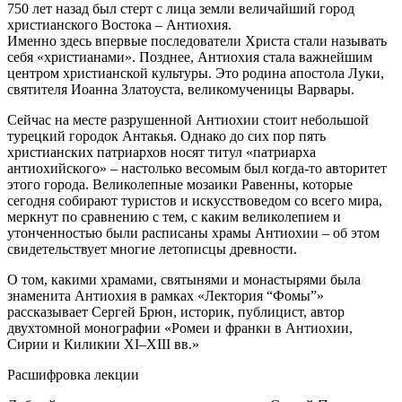
750 лет назад был стерт с лица земли величайший город
христианского Востока – Антиохия.
Именно здесь впервые последователи Христа стали называть
себя «христианами». Позднее, Антиохия стала важнейшим
центром христианской культуры. Это родина апостола Луки,
святителя Иоанна Златоуста, великомученицы Варвары.
Сейчас на месте разрушенной Антиохии стоит небольшой
турецкий городок Антакья. Однако до сих пор пять
христианских патриархов носят титул «патриарха
антиохийского» – настолько весомым был когда-то авторитет
этого города. Великолепные мозаики Равенны, которые
сегодня собирают туристов и искусствоведом со всего мира,
меркнут по сравнению с тем, с каким великолепием и
утонченностью были расписаны храмы Антиохии – об этом
свидетельствует многие летописцы древности.
О том, какими храмами, святынями и монастырями была
знаменита Антиохия в рамках «Лектория “Фомы”»
рассказывает Сергей Брюн, историк, публицист, автор
двухтомной монографии «Ромеи и франки в Антиохии,
Сирии и Киликии XI–XIII вв.»
Расшифровка лекции