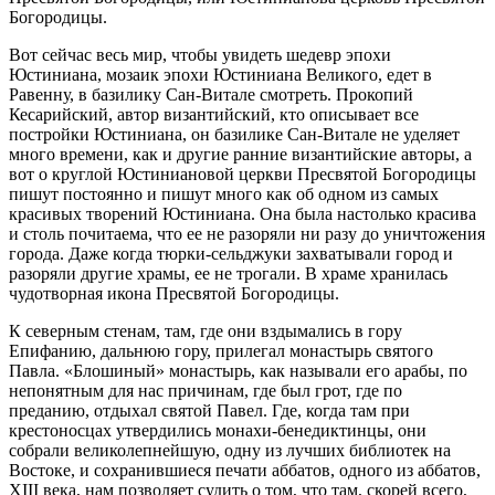
Богородицы.
Вот сейчас весь мир, чтобы увидеть шедевр эпохи
Юстиниана, мозаик эпохи Юстиниана Великого, едет в
Равенну, в базилику Сан-Витале смотреть. Прокопий
Кесарийский, автор византийский, кто описывает все
постройки Юстиниана, он базилике Сан-Витале не уделяет
много времени, как и другие ранние византийские авторы, а
вот о круглой Юстиниановой церкви Пресвятой Богородицы
пишут постоянно и пишут много как об одном из самых
красивых творений Юстиниана. Она была настолько красива
и столь почитаема, что ее не разоряли ни разу до уничтожения
города. Даже когда тюрки-сельджуки захватывали город и
разоряли другие храмы, ее не трогали. В храме хранилась
чудотворная икона Пресвятой Богородицы.
К северным стенам, там, где они вздымались в гору
Епифанию, дальнюю гору, прилегал монастырь святого
Павла. «Блошиный» монастырь, как называли его арабы, по
непонятным для нас причинам, где был грот, где по
преданию, отдыхал святой Павел. Где, когда там при
крестоносцах утвердились монахи-бенедиктинцы, они
собрали великолепнейшую, одну из лучших библиотек на
Востоке, и сохранившиеся печати аббатов, одного из аббатов,
XIII века, нам позволяет судить о том, что там, скорей всего,