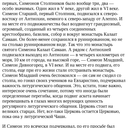
первых, Симеонов Столпников было вообще три, два —
особо значимых. Один жил в V веке, другой жил в VI веке.
Симеон Старший, первый Столпник, подвизался к северо-
востоку от Антиохии, немного к северо-западу от Алеппо. И
на месте его подвижничества был воздвигнут грандиозный,
огромный, созданный из четырех соединенных
крестообразно, базилик, собор и вокруг монастырь Калаат
Самаан. Он более-менее сохранился в руинированном, но не
на столько руинированном виде. Так что это монастырь
святого Симеона Калаат Самаан. А рядом с Антиохией
подвизался выходец из Антиохии — в четырех километрах от
моря, 10 км от города, на высокой горе, — Симеон Младший,
Симеон Дивногорец, в VI веке. И на месте его подвига, его
столпа, еще при его жизни стали отстраивать монастырь.
Симеон Младший очень беспокоился — он сам не сходил со
столпа, но гонял своих учеников на Евхаристию, подчеркивал
важность литургического общения. Это, кстати, тоже важно,
интересное очень сочетание, потому что иногда были
определенные перегибы, когда подвиг аскета начинает
перевешивать в глазах многих верующих ценность
регулярного литургического общения. Церковь стоит на
великих старцах. Нет, все-таки Церковь остается Церковью,
пока она у литургической Чаши.
И Симеон это всячески подчеркивал, по его просьбе был