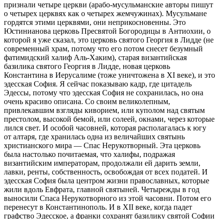
признали четыре церкви (арабо-мусульманские авторы пишут
о четырех церквях как о четырех жемчужинах). Мусульмане
гордятся этими церквями, они неприкосновенны. Это
Юстинианова церковь Пресвятой Богородицы в Антиохии, о
которой я уже сказал, это церковь святого Георгия в Лидде (не
современный храм, потому что его потом снесет безумный
фатимидский халиф Аль-Хаким), старая византийская
базилика святого Георгия в Лидде, новая церковь
Константина в Иерусалиме (тоже уничтожена в XI веке), и это
эдесская София. Я сейчас показываю кадр, где цитадель
Эдессы, потому что эдесская София не сохранилась, но она
очень красиво описана. Со своим великолепным,
привлекавшим взгляды киворием, или куполом над святым
престолом, высокой бемой, или солеей, окнами, через которые
лился свет. И особой часовней, которая располагалась к югу
от алтаря, где хранилась одна из величайших святынь
христианского мира — Спас Нерукотворный. Эта церковь
была настолько почитаемая, что халифы, подражая
византийским императорам, продолжали ей дарить земли,
лавки, ренты, собственность, освобождая от всех податей. И
эдесская София была центром жизни православных, которые
жили вдоль Евфрата, главной святыней. Четырежды в год
выносили Спаса Нерукотворного из этой часовни. Потом его
перенесут в Константинополь. И в XII веке, когда падет
графство Эдесское, а франки сохранят базилику святой Софии