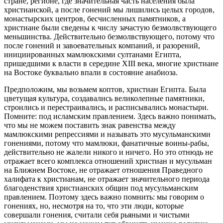
стране, регионе, где значительная часть населения была
христианской, а после гонений мы лишились целых городов,
монастырских центров, бесчисленных памятников, а
христиане были сведены к числу зачастую безмолвствующего
меньшинства. Действительно безмолвствующего, потому что
после гонений и завоевательных компаний, и разорений,
инициированных мамлюкскими султанами Египта,
пришедшими к власти в середине ХIII века, многие христиане
на Востоке буквально впали в состояние анабиоза.
Предположим, мы возьмем коптов, христиан Египта. Была
цветущая культура, создавались великолепные памятники,
строились и перестраивались, и расписывались монастыри.
Помните: под исламским правлением. Здесь важно понимать,
что мы не можем поставить знак равенства между
мамлюкскими репрессиями и называть это мусульманскими
гонениями, потому что мамлюки, фанатичные воины-рабы,
действительно не жалели никого и ничего. Но это отнюдь не
отражает всего комплекса отношений христиан и мусульман
на Ближнем Востоке, не отражает отношения Праведного
халифата к христианам, не отражает значительного периода
благоденствия христианских общин под мусульманским
правлением. Поэтому здесь важно помнить: мы говорим о
гонениях, но, несмотря на то, что эти люди, которые
совершали гонения, считали себя рьяными и чистыми