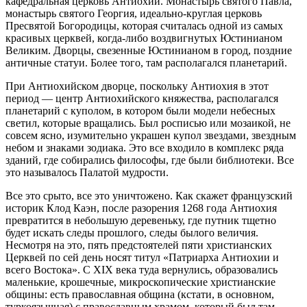
кафедральная церковь Антиохии. Монастырь святого Павла,
монастырь святого Георгия, идеально-круглая церковь
Пресвятой Богородицы, которая считалась одной из самых
красивых церквей, когда-либо воздвигнутых Юстинианом
Великим. Дворцы, свезенные Юстинианом в город, поздние
античные статуи. Более того, там располагался планетарий.
При Антиохийском дворце, поскольку Антиохия в этот
период — центр Антиохийского княжества, располагался
планетарий с куполом, в котором были модели небесных
светил, которые вращались. Был росписью или мозаикой, не
совсем ясно, изумительно украшен купол звездами, звездным
небом и знаками зодиака. Это все входило в комплекс ряда
зданий, где собирались философы, где были библиотеки. Все
это называлось Палатой мудрости.
Все это срыто, все это уничтожено. Как скажет французский
историк Клод Каэн, после разорения 1268 года Антиохия
превратится в небольшую деревеньку, где путник тщетно
будет искать следы прошлого, следы былого величия.
Несмотря на это, пять предстоятелей пяти христианских
Церквей по сей день носят титул «Патриарха Антиохии и
всего Востока». С XIX века туда вернулись, образовались
маленькие, крошечные, микроскопические христианские
общины: есть православная община (кстати, в основном,
туркоязычная) с православным храмом, который был там