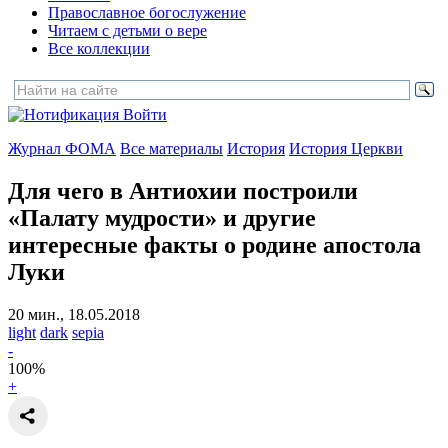
Православное богослужение
Читаем с детьми о вере
Все коллекции
Войти
Журнал ФОМА
Все материалы
История
История Церкви
Для чего в Антиохии построили
«Палату мудрости»
и другие
интересные факты о родине апостола
Луки
20 мин., 18.05.2018
light
dark
sepia
-
100
%
+