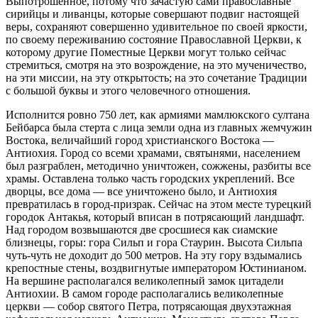
Выпотрошенное, потому что зачастую сами православные
сирийцы и ливанцы, которые совершают подвиг настоящей
веры, сохраняют совершенно удивительное по своей яркости,
по своему переживанию состояние Православной Церкви, к
которому другие Поместные Церкви могут только сейчас
стремиться, смотря на это возрождение, на это мученичество,
на эти миссии, на эту открытость; на это сочетание Традиции
с большой буквы и этого человечного отношения.
Исполнится ровно 750 лет, как армиями мамлюкского султана
Бейбарса была стерта с лица земли одна из главных жемчужин
Востока, величайший город христианского Востока —
Антиохия. Город со всеми храмами, святынями, населением
был разграблен, методично уничтожен, сожжены, разбиты все
храмы. Оставлена только часть городских укреплений. Все
дворцы, все дома — все уничтожено было, и Антиохия
превратилась в город-призрак. Сейчас на этом месте турецкий
городок Антакья, который вписан в потрясающий ландшафт.
Над городом возвышаются две сросшиеся как сиамские
близнецы, горы: гора Сильп и гора Стаурин. Высота Сильпа
чуть-чуть не доходит до 500 метров. На эту гору вздымались
крепостные стены, воздвигнутые императором Юстинианом.
На вершине располагался великолепный замок цитадели
Антиохии. В самом городе располагались великолепные
церкви — собор святого Петра, потрясающая двухэтажная