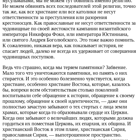
мусульманами, мы не можем тут обвинять именно религию.
Не можем обвинять всех последователей этой религии, точно
так же, как все христиане или все католики не несут
ответственности за преступления или разорения
крестоносцев. Как православные не несут ответственности за
чудовищные по своей жестокости кампании византийского
императора Никифора Фоки, или императора Юстиниана,
или святого Андрея Боголюбского. Это тоже важно помнить.
К сожалению, никакая вера, как показывает история, не
спасает людей, далеко не всегда их удерживает от совершения
чудовищных поступков.
Ведь что страшно, когда мы теряем памятники? Забвение.
Мало того что уничтожаются памятники, но память о них
стирается. И это особенно болезненно чувствуется, когда
христиане, особенно христиане Востока, которые, казалось
бы, вопреки всем обстоятельствам столько поколений
воспитывали себе обращение к истории, обращение к своему
прошлому, обращение к своей идентичности, — даже они
полностью зачастую забывают о тех стертых с лица земли
храмах, которые когда-то образовывали сердце их Церкви.
Когда они забывают о величайших людях, которыми должна
гордиться их поместная Церковь, их епархия, их община. И
христианский Восток в этом плане, христианская Сирия,
православная Сирия, — выпотрошенное пространство.