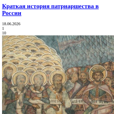
Краткая история
патриаршества в
России
18.06.2026
1
10