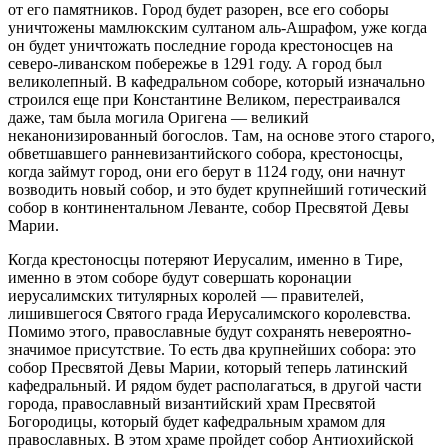
от его памятников. Город будет разорен, все его соборы
уничтожены мамлюкским султаном аль-Ашрафом, уже когда
он будет уничтожать последние города крестоносцев на
северо-ливанском побережье в 1291 году. А город был
великолепный. В кафедральном соборе, который изначально
строился еще при Константине Великом, перестраивался
даже, там была могила Оригена — великий
неканонизированный богослов. Там, на основе этого старого,
обветшавшего ранневизантийского собора, крестоносцы,
когда займут город, они его берут в 1124 году, они начнут
возводить новый собор, и это будет крупнейший готический
собор в континентальном Леванте, собор Пресвятой Девы
Марии.
Когда крестоносцы потеряют Иерусалим, именно в Тире,
именно в этом соборе будут совершать коронации
иерусалимских титулярных королей — правителей,
лишившегося Святого града Иерусалимского королевства.
Помимо этого, православные будут сохранять невероятно-
значимое присутствие. То есть два крупнейших собора: это
собор Пресвятой Девы Марии, который теперь латинский
кафедральный. И рядом будет располагаться, в другой части
города, православный византийский храм Пресвятой
Богородицы, который будет кафедральным храмом для
православных. В этом храме пройдет собор Антиохийской