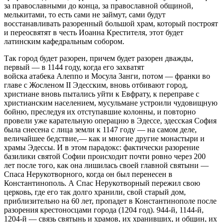
за православными до конца, за православной общиной,
мелькитами, то есть сами не займут, сами будут
восстанавливать разоренный большой храм, который построят
и переосвятят в честь Иоанна Крестителя, этот будет
латинским кафедральным собором.
Так город будет разорен, причем будет разорен дважды,
первый — в 1144 году, когда его захватят
войска атабека Алеппо и Мосула Занги, потом — франки во
главе с Жосленом II Эдесским, вновь отбивают город,
христиане вновь пытались уйти к Евфрату, к переправе с
христианским населением, мусульмане устроили чудовищную
бойню, преследуя их отступавшие колонны, и повторно
провели уже карательную операцию в Эдессе, эдесская София
была снесена с лица земли к 1147 году — на самом деле,
величайшее бедствие,— как и многие другие монастыри и
храмы Эдессы. И в этом парадокс: фактически разорение
базилики святой Софии происходит почти ровно через 200
лет после того, как она лишилась своей главной святыни —
Спаса Нерукотворного, когда он был перенесен в
Константинополь. А Спас Нерукотворный пережил свою
церковь, где его так долго хранили, свой старый дом,
приблизительно на 60 лет, пропадет в Константинополе после
разорения крестоносцами города (1204 год). 944-й, 1144-й,
1204-й — связь святынь и храмов, их хранивших, и общин, их