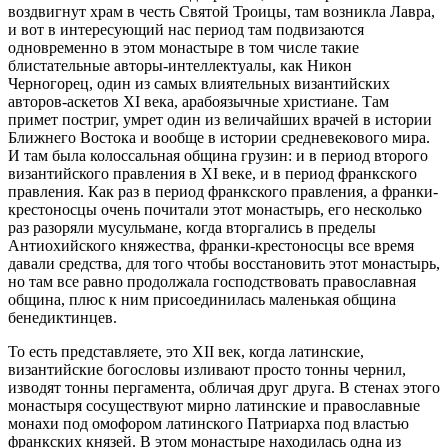
воздвигнут храм в честь Святой Троицы, там возникла Лавра,
и вот в интересующий нас период там подвизаются
одновременно в этом монастыре в том числе такие
блистательные авторы-интеллектуалы, как Никон
Черногорец, один из самых влиятельных византийских
авторов-аскетов XI века, арабоязычные христиане. Там
примет постриг, умрет один из величайших врачей в истории
Ближнего Востока и вообще в истории средневекового мира.
И там была колоссальная община грузин: и в период второго
византийского правления в XI веке, и в период франкского
правления. Как раз в период франкского правления, а франки-
крестоносцы очень почитали этот монастырь, его несколько
раз разоряли мусульмане, когда вторгались в пределы
Антиохийского княжества, франки-крестоносцы все время
давали средства, для того чтобы восстановить этот монастырь,
но там все равно продолжала господствовать православная
община, плюс к ним присоединилась маленькая община
бенедиктинцев.
То есть представляете, это XII век, когда латинские,
византийские богословы изливают просто тонны чернил,
изводят тонны пергамента, обличая друг друга. В стенах этого
монастыря сосуществуют мирно латинские и православные
монахи под омофором латинского Патриарха под властью
франкских князей. В этом монастыре находилась одна из