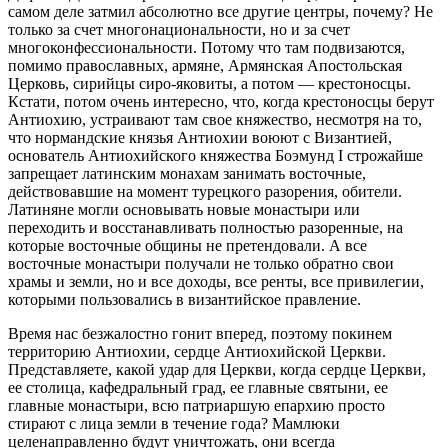
самом деле затмил абсолютно все другие центры, почему? Не
только за счет многонациональности, но и за счет
многоконфессиональности. Потому что там подвизаются,
помимо православных, армяне, Армянская Апостольская
Церковь, сирийцы сиро-яковиты, а потом — крестоносцы.
Кстати, потом очень интересно, что, когда крестоносцы берут
Антиохию, устраивают там свое княжество, несмотря на то,
что нормандские князья Антиохии воюют с Византией,
основатель Антиохийского княжества Боэмунд I строжайше
запрещает латинским монахам занимать восточные,
действовавшие на момент турецкого разорения, обители.
Латиняне могли основывать новые монастыри или
переходить и восстанавливать полностью разоренные, на
которые восточные общины не претендовали. А все
восточные монастыри получали не только обратно свои
храмы и земли, но и все доходы, все ренты, все привилегии,
которыми пользовались в византийское правление.
Время нас безжалостно гонит вперед, поэтому покинем
территорию Антиохии, сердце Антиохийской Церкви.
Представляете, какой удар для Церкви, когда сердце Церкви,
ее столица, кафедральный град, ее главные святыни, ее
главные монастыри, всю патриаршую епархию просто
стирают с лица земли в течение года? Мамлюки
целенаправленно будут уничтожать, они всегда