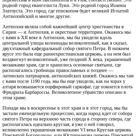
родной город евангелиста Луки. Это родной город Иоанна
Златоуста. Это город, где епископом будет великий Игнатий
Антиохийский и многие другие.
Антиохия являла собой важнейший центр христианства в
Сирии — и Антиохия, и окрестные территории. Окажись мы
с вами в XII веке в Антиохии, мы бы увидели вдоль
центральной улицы колоннады великолепный, как я сказал,
двухэтажный кафедральный собор святого Петра. В нижнем
ярусе это была еще раннехристианская церковь, а на нем был
воздвигнут великолепный, уже поздний X века, украшенный
мозаиками храм, где и хранились основные святыни, где
располагались гробницы православных и позднее —
латинских патриархов, антиохийских князей. Окажись мы там
с вами после 1190 года, мы бы еще увидели, как на хорах у
алтаря возвышается порфировый саркофаг, где покоится плоть
Фридриха Барбароссы. Великолепное убранство описано в
этом храме.
Попади мы в воскресенье в этот храм и в этот город, мы бы
застали еженедельную процессию, когда народ идет от собора
святого Петра на верхнюю часть города в сторону севера, где
располагалась идеально круглая, я уже о ней говорил,
великолепно украшенная мозаиками VI века Круглая церковь
Пресвятой Богородицы, или Юстинианова церковь Пресвятой