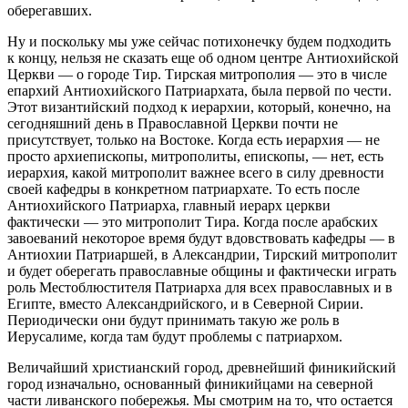
оберегавших.
Ну и поскольку мы уже сейчас потихонечку будем подходить
к концу, нельзя не сказать еще об одном центре Антиохийской
Церкви — о городе Тир. Тирская митрополия — это в числе
епархий Антиохийского Патриархата, была первой по чести.
Этот византийский подход к иерархии, который, конечно, на
сегодняшний день в Православной Церкви почти не
присутствует, только на Востоке. Когда есть иерархия — не
просто архиепископы, митрополиты, епископы, — нет, есть
иерархия, какой митрополит важнее всего в силу древности
своей кафедры в конкретном патриархате. То есть после
Антиохийского Патриарха, главный иерарх церкви
фактически — это митрополит Тира. Когда после арабских
завоеваний некоторое время будут вдовствовать кафедры — в
Антиохии Патриаршей, в Александрии, Тирский митрополит
и будет оберегать православные общины и фактически играть
роль Местоблюстителя Патриарха для всех православных и в
Египте, вместо Александрийского, и в Северной Сирии.
Периодически они будут принимать такую же роль в
Иерусалиме, когда там будут проблемы с патриархом.
Величайший христианский город, древнейший финикийский
город изначально, основанный финикийцами на северной
части ливанского побережья. Мы смотрим на то, что остается