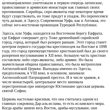
целенаправленно уничтожали в первую очередь латинские,
православные и армянские монастыри как главных своих
противников. Сирийцы, сиро-яковиты еще некоторое время
будут существовать, но тоже придут в упадок. Но перенесемся
чуть дальше, в Эдессу. Современная Урфа, как и Антакья, это
сейчас юго-восточная провинция Турецкой Республики.
Эдесса, или Урфа, находится на Восточном берегу Евфрата,
где Евфрат совершает дугу. Тоже древнейший сирийский
город, город, который был разорен раньше. Этот город станет
центром первого государства крестоносцев на Востоке в 1098
году, это город преимущественно христианский был до своего
разорения мусульманами в XII веке, большую часть христиан
составляли либо сиро-яковиты, либо армяне. Но была
значительная община православных, это была митрополия
Антиохийской Церкви. Выходцы именно из Эдессы,
предположим, в VIII веке, в основном, занимали
Антиохийский Патриарший престол. И в числе храмов, в
числе монастырей, центральное место занимала
перестроенная при императоре Юстиниане эдесская церковь
святой Софии.
Церковь настолько красивая, что она считалась одним из
главных сокровищ Дар-аль-ислама, то есть исламского мира.
Когда арабы заняли весь Восток, арабы-мусульмане, они