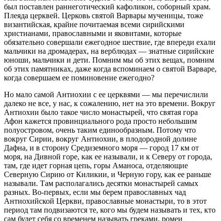
был поставлен раннеготический кафоликон, соборный храм.
Плеяда церквей. Церковь святой Варвары мученицы, тоже
византийская, крайне почитаемая всеми сирийскими
христианами, православными и яковитами, которые
обязательно совершали ежегодное шествие, где впереди ехали
мальчики на дромадерах, на верблюдах — знатные сирийские
юноши, мальчики и дети. Помним мы об этих вещах, помним
об этих памятниках, даже когда вспоминаем о святой Варваре,
когда совершаем ее поминовение ежегодно?
Но мало самой Антиохии с ее церквями — мы перечислили
далеко не все, у нас, к сожалению, нет на это времени. Вокруг
Антиохии было такое число монастырей, что святая гора
Афон кажется провинциального рода просто небольшим
полуостровом, очень таким единообразным. Потому что
вокруг Сирии, вокруг Антиохии, в плодородной долине
Дафна, и в сторону Средиземного моря — город 17 км от
моря, на Дивной горе, как ее называли, и к Северу от города,
там, где идет горная цепь, горы Аманоса, отделяющие
Северную Сирию от Киликии, и Черную гору, как ее раньше
называли. Там располагались десятки монастырей самых
разных. Во-первых, если мы берем православных чад
Антиохийской Церкви, православные монастыри, то в этот
период там подвизаются те, кого мы будем называть и тех, кто
сам будет себя со временем называть греками, ромеи