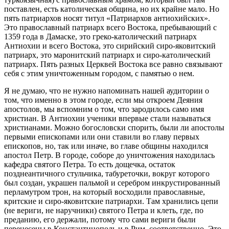
поставлен, есть католическая община, но их крайне мало. Но
пять патриархов носят титул «Патриархов антиохийских».
Это православный патриарх всего Востока, пребывающий с
1359 года в Дамаске, это греко-католический патриарх
Антиохии и всего Востока, это сирийский сиро-яковитский
патриарх, это маронитский патриарх и сиро-католический
патриарх. Пять разных Церквей Востока все равно связывают
себя с этим уничтоженным городом, с памятью о нем.
Я не думаю, что не нужно напоминать нашей аудитории о
том, что именно в этом городе, если мы откроем Деяния
апостолов, мы вспомним о том, что зародилось само имя
христиан. В Антиохии ученики впервые стали называться
христианами. Можно богословски спорить, были ли апостолы
первыми епископами или они ставили во главу первых
епископов, но, так или иначе, во главе общины находился
апостол Петр. В городе, соборе до уничтожения находилась
кафедра святого Петра. То есть дощечка, остаток
позднеантичного стульчика, табуреточки, вокруг которого
был создан, украшен пальмой и серебром инкрустированный
перламутром трон, на который восходили православные,
критские и сиро-яковитские патриархи. Там хранились цепи
(не вериги, не наручники) святого Петра и клеть, где, по
преданию, его держали, потому что сами вериги были
перенесены в Константинополь и в Рим, соответственно. Это