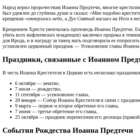
Народ верил пророчествам Иоанна Предтечи, многие крестилис
был удивлен до глубины души и сказал: «Мне надобно крестить
крещения «
отверзлось небо, и Дух Святый нисшел на Него в тел
Крещением Христа увенчалась проповедь Иоанна Предтечи. Ем
убить всех вифлеемских младенцев) заключил пророка в темниц
для Ирода, и в награду за танец мать подговорила ее попросит
установлен церковный праздник — Усекновение главы Иоанна
Праздники, связанные с Иоанном Пред
В честь Иоанна Крестителя в Церкви есть несколько празднико
6 октября — зачатие,
7 июля — рождество,
11 сентября — усекновение главы,
20 января — Собор Иоанна Крестителя в связи с праздни
9 марта — первое и второе обретение его главы,
7 июня — третье обретение его главы,
25 октября — праздник перенесения его десницы (правой 
События Рождества Иоанна Предтечи