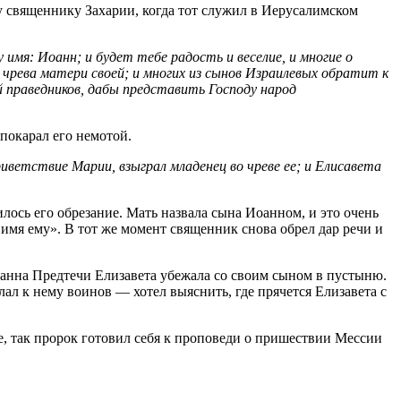
 священнику Захарии, когда тот служил в Иерусалимском
 имя: Иоанн; и будет тебе радость и веселие, и многие о
т чрева матери своей; и многих из сынов Израилевых обратит к
й праведников, дабы представить Господу народ
покарал его немотой.
иветствие Марии, взыграл младенец во чреве ее; и Елисавета
лось его обрезание. Мать назвала сына Иоанном, и это очень
 имя ему». В тот же момент священник снова обрел дар речи и
оанна Предтечи Елизавета убежала со своим сыном в пустыню.
ал к нему воинов — хотел выяснить, где прячется Елизавета с
е, так пророк готовил себя к проповеди о пришествии Мессии