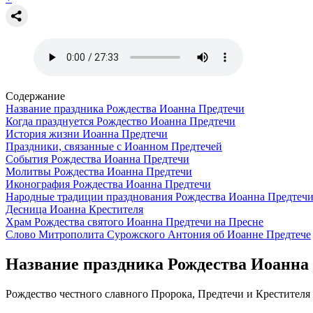
Содержание
Название праздника Рождества Иоанна Предтечи
Когда празднуется Рождество Иоанна Предтечи
История жизни Иоанна Предтечи
Праздники, связанные с Иоанном Предтечей
События Рождества Иоанна Предтечи
Молитвы Рождества Иоанна Предтечи
Иконография Рождества Иоанна Предтечи
Народные традиции празднования Рождества Иоанна Предтеч
Десница Иоанна Крестителя
Храм Рождества святого Иоанна Предтечи на Пресне
Слово Митрополита Сурожского Антония об Иоанне Предтече
Название праздника Рождества Иоанна
Рождество честного славного Пророка, Предтечи и Крестителя