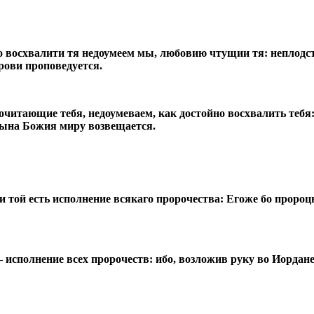
 восхвалити тя недоумеем мы, любовию чтущии тя: неплодст
ови проповедуется.
читающие тебя, недоумеваем, как достойно восхвалить тебя:
ына Божия миру возвещается.
и той есть исполнение всякаго пророчества: Егоже бо проро
исполнение всех пророчеств: ибо, возложив руку во Иордане