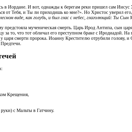
ь в Иордане. И вот, однажды к берегам реки пришел сам Иисус 
ся от Тебя, и Ты ли приходишь ко мне?». Но Христос уверил его
есном виде, как голубь, и был глас с небес, глаголющий: Ты Сын
у предстояла мученическая смерть. Царь Ирод Антипа, сын царя
у за то, что тот обличал его преступном браке с Иродиадой. На
ь у царя смерти пророка. Иоанну Крестителю отрубили голову, и
 Предтечи.
течей
в:
ком Крещения,
руки) с Мальты в Гатчину.