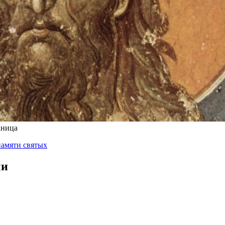
аница
амяти святых
чи