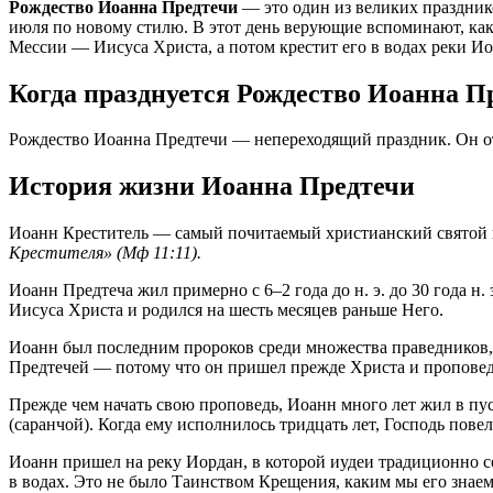
Рождество Иоанна Предтечи
— это один из великих празднико
июля по новому стилю. В этот день верующие вспоминают, как
Мессии — Иисуса Христа, а потом крестит его в водах реки Ио
Когда празднуется Рождество Иоанна П
Рождество Иоанна Предтечи — непереходящий праздник. Он от
История жизни Иоанна Предтечи
Иоанн Креститель — самый почитаемый христианский святой 
Крестителя» (Мф 11:11).
Иоанн Предтеча жил примерно с 6–2 года до н. э. до 30 года 
Иисуса Христа и родился на шесть месяцев раньше Него.
Иоанн был последним пророков среди множества праведников,
Предтечей — потому что он пришел прежде Христа и проповед
Прежде чем начать свою проповедь, Иоанн много лет жил в п
(саранчой). Когда ему исполнилось тридцать лет, Господь пов
Иоанн пришел на реку Иордан, в которой иудеи традиционно со
в водах. Это не было Таинством Крещения, каким мы его знаем