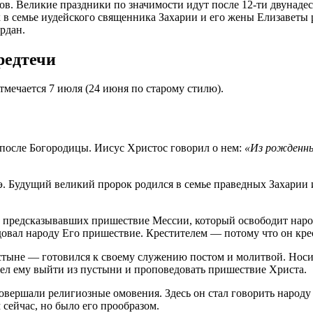
в. Великие праздники по значимости идут после 12-ти двунаде
 в семье иудейского священника Захарии и его жены Елизаветы
рдан.
редтечи
мечается 7 июля (24 июня по старому стилю).
после Богородицы. Иисус Христос говорил о нем:
«Из рожденны
н. э. Будущий великий пророк родился в семье праведных Захар
 предсказывавших пришествие Мессии, который освободит наро
овал народу Его пришествие. Крестителем — потому что он кре
устыне — готовился к своему служению постом и молитвой. Носи
елел ему выйти из пустыни и проповедовать пришествие Христа.
вершали религиозные омовения. Здесь он стал говорить народу 
 сейчас, но было его прообразом.