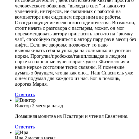
из слоновой кости", действительно не хватает простого
человеческого общения, "выхода в свет" и каких-то
увлечений, интересов, не связанных с работой на
компьюторе или сидением перед ним вне работы.
Отсюда ощущение вселенского одиночества. Возможно,
стоит начать с разговора с пастырем, может, он мог
порекомендовать автору пригласить кого-то на "рюмку
чая", способную подняться к автору пару раз в месяц без
лифта. Если же здоровье позволяет, то надо
выволакивать себя за ушко да на солнышко из уютной
норки. Прогулка/пробежка/танцплощадка в людном
парке и солнечные лучи творят чудеса. Физиология и
наше нервое состояние тесно связаны. И поменьше
думать о будущем, что да как оно... Наш Спаситель уже
о нем подумал для каждого из нас. Бог в помощь,
дорогая Мария.
Ответить
Виктор
2 месяца назад
Домашняя молитва из Псалтири и чтения Евангелия.
Ответить
Ира
2 месяца назад