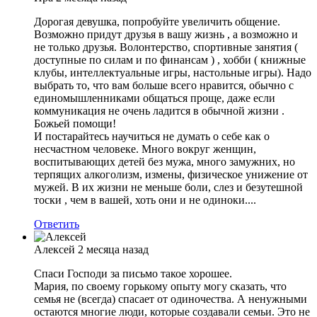
Дорогая девушка, попробуйте увеличить общение.
Возможно придут друзья в вашу жизнь , а возможно и
не только друзья. Волонтерство, спортивные занятия (
доступные по силам и по финансам ) , хобби ( книжные
клубы, интеллектуальные игры, настольные игры). Надо
выбрать то, что вам больше всего нравится, обычно с
единомышленниками общаться проще, даже если
коммуникация не очень ладится в обычной жизни .
Божьей помощи!
И постарайтесь научиться не думать о себе как о
несчастном человеке. Много вокруг женщин,
воспитывающих детей без мужа, много замужних, но
терпящих алкоголизм, измены, физическое унижение от
мужей. В их жизни не меньше боли, слез и безутешной
тоски , чем в вашей, хоть они и не одиноки....
Ответить
Алексей
2 месяца назад
Спаси Господи за письмо такое хорошее.
Мария, по своему горькому опыту могу сказать, что
семья не (всегда) спасает от одиночества. А ненужными
остаются многие люди, которые создавали семьи. Это не