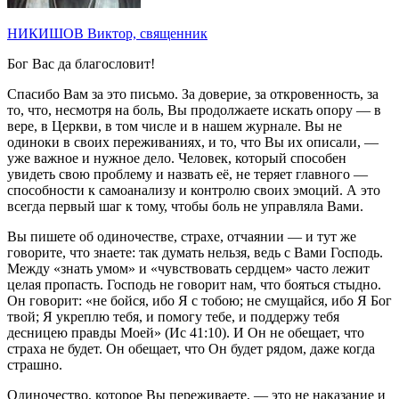
НИКИШОВ Виктор, священник
Бог Вас да благословит!
Спасибо Вам за это письмо. За доверие, за откровенность, за
то, что, несмотря на боль, Вы продолжаете искать опору — в
вере, в Церкви, в том числе и в нашем журнале. Вы не
одиноки в своих переживаниях, и то, что Вы их описали, —
уже важное и нужное дело. Человек, который способен
увидеть свою проблему и назвать её, не теряет главного —
способности к самоанализу и контролю своих эмоций. А это
всегда первый шаг к тому, чтобы боль не управляла Вами.
Вы пишете об одиночестве, страхе, отчаянии — и тут же
говорите, что знаете: так думать нельзя, ведь с Вами Господь.
Между «знать умом» и «чувствовать сердцем» часто лежит
целая пропасть. Господь не говорит нам, что бояться стыдно.
Он говорит: «не бойся, ибо Я с тобою; не смущайся, ибо Я Бог
твой; Я укреплю тебя, и помогу тебе, и поддержу тебя
десницею правды Моей» (Ис 41:10). И Он не обещает, что
страха не будет. Он обещает, что Он будет рядом, даже когда
страшно.
Одиночество, которое Вы переживаете, — это не наказание и