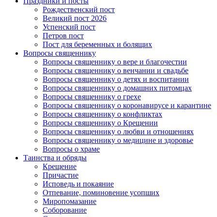
Праздники и посты
Рождественский пост
Великий пост 2026
Успенский пост
Петров пост
Пост для беременных и болящих
Вопросы священнику
Вопросы священнику о вере и благочестии
Вопросы священнику о венчании и свадьбе
Вопросы священнику о детях и воспитании
Вопросы священнику о домашних питомцах
Вопросы священнику о грехе
Вопросы священнику о коронавирусе и карантине
Вопросы священнику о конфликтах
Вопросы священнику о Крещении
Вопросы священнику о любви и отношениях
Вопросы священнику о медицине и здоровье
Вопросы о храме
Таинства и обряды
Крещение
Причастие
Исповедь и покаяние
Отпевание, поминовение усопших
Миропомазание
Соборование