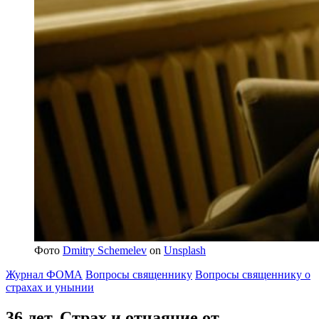
Фото
Dmitry Schemelev
on
Unsplash
Журнал ФОМА
Вопросы священнику
Вопросы священнику о
страхах и унынии
36 лет.
Страх и отчаяние от