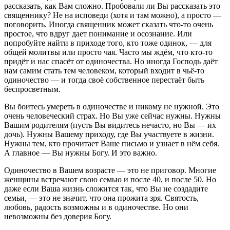
рассказать, как Вам сложно. Пробовали ли Вы рассказать это
священнику? Не на исповеди (хотя и там можно), а просто —
поговорить. Иногда священник может сказать что-то очень
простое, что вдруг дает понимание и осознание. Или
попробуйте найти в приходе того, кто тоже одинок, — для
общей молитвы или просто чая. Часто мы ждём, что кто-то
придёт и нас спасёт от одиночества. Но иногда Господь даёт
нам самим стать тем человеком, который входит в чьё-то
одиночество — и тогда своё собственное перестаёт быть
беспросветным.
Вы боитесь умереть в одиночестве и никому не нужной. Это
очень человеческий страх. Но Вы уже сейчас нужны. Нужны
Вашим родителям (пусть Вы видитесь нечасто, но Вы — их
дочь). Нужны Вашему приходу, где Вы участвуете в жизни.
Нужны тем, кто прочитает Ваше письмо и узнает в нём себя.
А главное — Вы нужны Богу. И это важно.
Одиночество в Вашем возрасте — это не приговор. Многие
женщины встречают свою семью и после 40, и после 50. Но
даже если Ваша жизнь сложится так, что Вы не создадите
семьи, — это не значит, что она прожита зря. Святость,
любовь, радость возможны и в одиночестве. Но они
невозможны без доверия Богу.