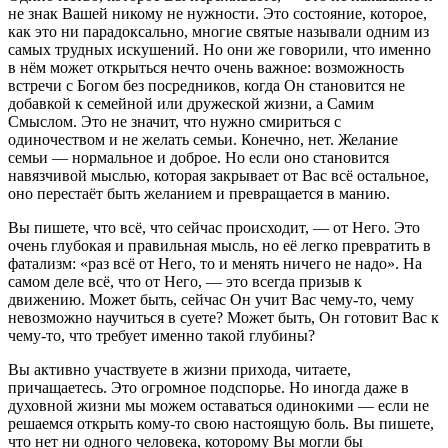
не знак Вашей никому не нужности. Это состояние, которое,
как это ни парадоксально, многие святые называли одним из
самых трудных искушений. Но они же говорили, что именно
в нём может открыться нечто очень важное: возможность
встречи с Богом без посредников, когда Он становится не
добавкой к семейной или дружеской жизни, а Самим
Смыслом. Это не значит, что нужно смириться с
одиночеством и не желать семьи. Конечно, нет. Желание
семьи — нормальное и доброе. Но если оно становится
навязчивой мыслью, которая закрывает от Вас всё остальное,
оно перестаёт быть желанием и превращается в манию.
Вы пишете, что всё, что сейчас происходит, — от Него. Это
очень глубокая и правильная мысль, но её легко превратить в
фатализм: «раз всё от Него, то и менять ничего не надо». На
самом деле всё, что от Него, — это всегда призыв к
движению. Может быть, сейчас Он учит Вас чему-то, чему
невозможно научиться в суете? Может быть, Он готовит Вас к
чему-то, что требует именно такой глубины?
Вы активно участвуете в жизни прихода, читаете,
причащаетесь. Это огромное подспорье. Но иногда даже в
духовной жизни мы можем оставаться одинокими — если не
решаемся открыть кому-то свою настоящую боль. Вы пишете,
что нет ни одного человека, которому Вы могли бы