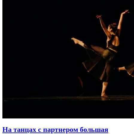
На танцах с партнером большая