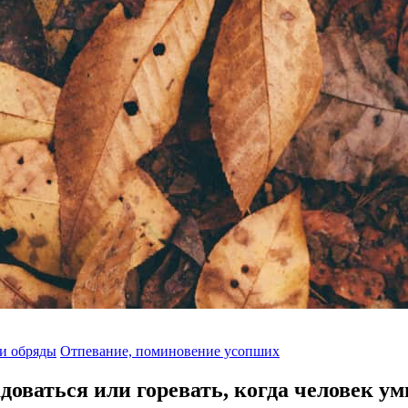
 и обряды
Отпевание, поминовение усопших
доваться или горевать, когда человек у