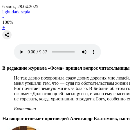
6 мин., 28.04.2025
light
dark
sepia
-
100
%
+
В редакцию журнала «Фома» пришел вопрос читательницы
Не так давно похоронила сразу двоих дорогих мне людей.
меня утешали тем, что — судя по обстоятельствам жизни и 
Бог почитает земную жизнь за благо. В Библии об этом гов
псалме: «Долготою дней насыщу его, и явлю ему спасение 
не горевать, когда христианин отходит к Богу, особенно е
Екатерина
На вопрос отвечает протоиерей Александр Елатомцев, наст