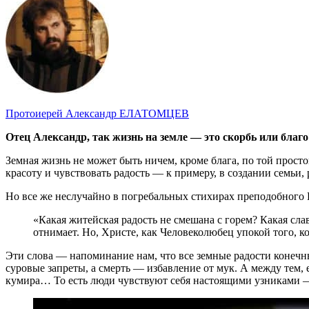
Протоиерей Александр ЕЛАТОМЦЕВ
Отец Александр, так жизнь на земле — это скорбь или благо
Земная жизнь не может быть ничем, кроме блага, по той просто
красоту и чувствовать радость — к примеру, в создании семьи,
Но все же неслучайно в погребальных стихирах преподобного И
«Какая житейская радость не смешана с горем? Какая сла
отнимает. Но, Христе, как Человеколюбец упокой того, к
Эти слова — напоминание нам, что все земные радости конечны
суровые запреты, а смерть — избавление от мук. А между тем, 
кумира… То есть люди чувствуют себя настоящими узниками —