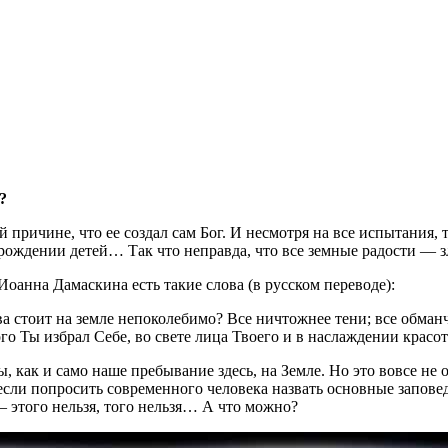
?
й причине, что ее создал сам Бог. И несмотря на все испытания,
 рождении детей… Так что неправда, что все земные радости — зл
оанна Дамаскина есть такие слова (в русском переводе):
ва стоит на земле непоколебимо? Все ничтожнее тени; все обма
ого Ты избрал Себе, во свете лица Твоего и в наслаждении красо
, как и само наше пребывание здесь, на Земле. Но это вовсе не
если попросить современного человека назвать основные заповеди
 этого нельзя, того нельзя… А что можно?