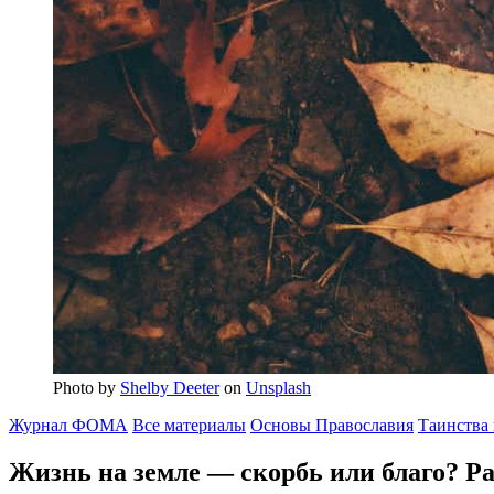
Photo by
Shelby Deeter
on
Unsplash
Журнал ФОМА
Все материалы
Основы Православия
Таинства
Жизнь на земле — скорбь или благо?
Ра