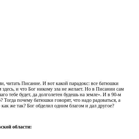
и, читать Писание. И вот какой парадокс: все батюшки
 здесь, и что Бог никому зла не желает. Но в Писании сам
го тебе будет, да долголетен будешь на земле». И в 90-м
? Тогда почему батюшки говорят, что надо радоваться, а
о как же так? Бог обделил одним благом и дал другое?
ской области: