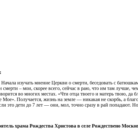
:
 Начала изучать мнение Церкви о смерти, беседовать с батюшкам
смерти – мои, скорее всего, сейчас в раю, что им там лучше, чем
орится во многих местах. «Чти отца твоего и матерь твою, да бла
Мое». Получается, жизнь на земле — никакая не скорбь, а благо
сли это дети до 7 лет — они, мол, точно сразу в рай попадают. Н
оятель храма Рождества Христова в селе Рождествено Москов