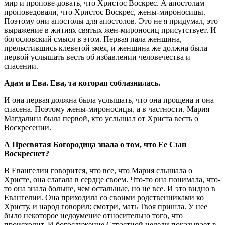
мир и пропове-довать, что Христос Воскрес. А апостолам
проповедовали, что Христос Воскрес, жены-мироносицы.
Поэтому они апостолы для апостолов. Это не я придумал, это
выражение в житиях святых жен-мироносиц присутствует. И
богословский смысл в этом. Первая пала женщина,
прельстившись клеветой змея, и женщина же должна была
первой услышать весть об избавлении человечества и
спасении.
Адам и Ева. Ева, та которая соблазнилась.
И она первая должна была услышать, что она прощена и она
спасена. Поэтому жены-мироносицы, а в частности, Мария
Магдалина была первой, кто услышал от Христа весть о
Воскресении.
А Пресвятая Богородица знала о том, что Ее Сын
Воскреснет?
В Евангелии говорится, что все, что Мария слышала о
Христе, она слагала в сердце своем. Что-то она понимала, что-
то она знала больше, чем остальные, но не все. И это видно в
Евангелии. Она приходила со своими родственниками ко
Христу, и народ говорил: смотри, мать Твоя пришла. У нее
было некоторое недоумение относительно того, что
происходит. И богослужение Страстной недели показывает в