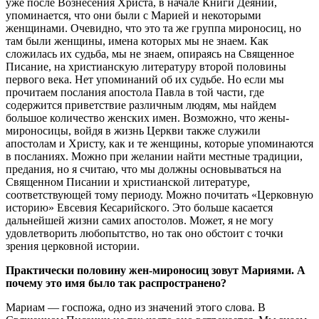
уже после Вознесения Христа, в начале Книги Деяний,
упоминается, что они были с Марией и некоторыми
женщинами. Очевидно, что это та же группа мироносиц, но
там были женщины, имена которых мы не знаем. Как
сложилась их судьба, мы не знаем, опираясь на Священное
Писание, на христианскую литературу второй половины
первого века. Нет упоминаний об их судьбе. Но если мы
прочитаем послания апостола Павла в той части, где
содержится приветствие различным людям, мы найдем
большое количество женских имен. Возможно, что жены-
мироносицы, войдя в жизнь Церкви также служили
апостолам и Христу, как и те женщины, которые упоминаются
в посланиях. Можно при желании найти местные традиции,
предания, но я считаю, что мы должны основываться на
Священном Писании и христианской литературе,
соответствующей тому периоду. Можно почитать «Церковную
историю» Евсевия Кесарийского. Это больше касается
дальнейшей жизни самих апостолов. Может, я не могу
удовлетворить любопытство, но так оно обстоит с точки
зрения церковной истории.
Практически половину жен-мироносиц зовут Мариями. А
почему это имя было так распространено?
Мариам — госпожа, одно из значений этого слова. В