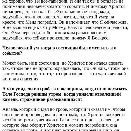
же хорошо, что Ты все-таки жив. И она так бы и осталась на
понимании человеческом этого события. И поэтому Христос
не запрещает, а он как бы её останавливает: подожди,
задумайся, что произошло, ты же видела, что Я умер на
кресте, что Меня погребли, Он напоминает, что Я сейчас жив,
Я не взошел еще к Отцу Моему. Вместо человеческой радости,
Он её ум переводит к богословским размышлениям:
задумайся, что сейчас произошло, почему Я Воскрес.
Человеческий ум тогда в состоянии был вместить это
событие?
Может быть, не в состоянии, но Христос попытался сделать
так, чтобы она не просто обрадовалась, что Он жив, чтобы она
вспомнила о том, что то, что произошло — это часть великой
истории спасения.
А что увидели во гробе эти женщины, когда шли помазать
Тело Господа ранним утром, когда увидели отваленный
камень, стражников разбежавшихся?
Ангела, который сидел во гробе, который и сказал им, чтобы
они шли и проповедовали апостолам, что Христос воскрес и
что Он встретит учеников в Галилее и что ризы, пелена, в
которую был обернут Христос в момент погребения, она
осталась во гробе. А тот плат, который покрывал лицо, он