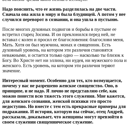
Надо пояснить, что ее жизнь разделилась на две части.
Сначала она жила в миру и была блудницей. А потом у нее
случился переворот в сознании, и она ушла в пустыню.
После многих духовных подвигов и борьбы в пустыне ее
встретил старец Зосима. И он преклонился перед ней, не
вставал с колен и просил ее благословения: благослови меня,
Мать. Хотя он был мужчина, монах и священник. Есть
духовный уровень, на котором эти различия становятся
неважными, и остается только одно — насколько ты близок к
Богу. Во Христе нет ни эллина, ни иудея, ни мужеского пола и
женского. Есть уровень, на котором эти различия теряют
значение.
Интересный момент. Особенно для тех, кто возмущается,
почему у нас не разрешено женское священство. Оно, в
принципе, и не надо. Я лично не представляю себе, как
можно понести всю тяжесть этого служения. Мне кажется,
для женского сознания, женской психики это просто
недоступно. Но вместе с тем есть прекрасные примеры для
подражания. И история, которую вы сейчас, отец Андрей,
рассказали, доказывает, что женщины могут превзойти в
своем служении священническое служение.