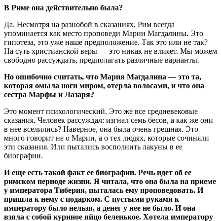
В Риме она действительно была?
Да. Несмотря на разнобой в сказаниях, Рим всегда
упоминается как место проповеди Марии Магдалины. Это
гипотеза, это уже наше предположение. Так это или не так?
На суть христианской веры — это никак не влияет. Мы можем
свободно рассуждать, предполагать различные варианты.
Но ошибочно считать, что Мария Магдалина — это та,
которая омыла ноги миром, отерла волосами, и что она
сестра Марфы и Лазаря?
Это момент психологический. Это же все средневековые
сказания. Человек рассуждал: изгнал семь бесов, а как же они
в нее вселились? Наверное, она была очень грешная. Это
много говорит не о Марии, а о тех людях, которые сочиняли
эти сказания. Или пытались восполнить лакуны в ее
биографии.
И еще есть такой факт ее биографии. Речь идет об ее
римском периоде жизни. Я читала, что она была на приеме
у императора Тиберия, пыталась ему проповедовать. И
пришла к нему с подарком. С пустыми руками к
императору было нельзя, а денег у нее не было. И она
взяла с собой куриное яйцо беленькое. Хотела императору