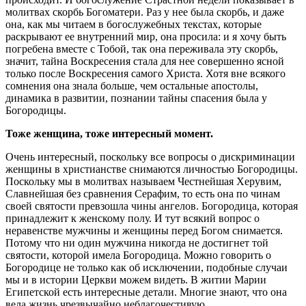
молитвах скорбь Богоматери. Раз у нее была скорбь, и даже
она, как мы читаем в богослужебных текстах, которые
раскрывают ее внутренний мир, она просила: и я хочу быть
погребена вместе с Тобой, так она переживала эту скорбь,
значит, тайна Воскресения стала для нее совершенно ясной
только после Воскресения самого Христа. Хотя вне всякого
сомнения она знала больше, чем остальные апостолы,
динамика в развитии, познании тайны спасения была у
Богородицы.
Тоже женщина, тоже интересный момент.
Очень интересный, поскольку все вопросы о дискриминации
женщины в христианстве снимаются личностью Богородицы.
Поскольку мы в молитвах называем Честнейшая Херувим,
Славнейшая без сравнения Серафим, то есть она по чинам
своей святости превзошла чины ангелов. Богородица, которая
принадлежит к женскому полу. И тут всякий вопрос о
неравенстве мужчины и женщины перед Богом снимается.
Потому что ни один мужчина никогда не достигнет той
святости, которой имела Богородица. Можно говорить о
Богородице не только как об исключении, подобные случаи
мы и в истории Церкви можем видеть. В житии Марии
Египетской есть интересные детали. Многие знают, что она
вела жизнь чрезвычайно неблагочестивую.