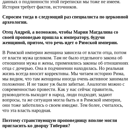
данных о подлинности этой переписки мы тоже не имеем.
История требует фактов, источников.
Спросим тогда в следующий раз специалиста по церковной
археологии.
Отец Андрей, а возможно, чтобы Мария Магдалина со
своей проповедью пришла к императору, будучи
женщиной, притом, что речь идет о Римской империи.
В Римской империи женщина зависела от власти отца, потом
от власти мужа целиком. Там не было отдельного закона об
отношении мужа и жены, применялись законы об отношениях
отца с дочерью. Она в подчинении находилась. Но реальная
жизнь всегда вносит коррективы. Мы читаем историю Рима,
мы видим, что там женщины иногда очень активное занимали
положение. И не такие уж были забитые. Аналогии можно с
современностью провести. Как у нас сейчас правитель,
руководитель выходит в народ, люди подходят, задают
вопросы, та же ситуация могла быть и в Римской империи,
они тоже заботились о своем имидже. Тем более, считалось,
что эта власть народная.
Поэтому странствующую проповедницу вполне могли
пригласить ко дворцу Тиберия?