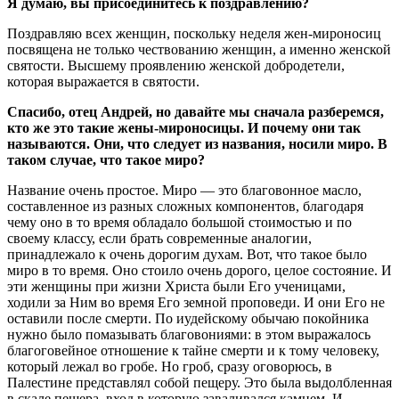
Я думаю, вы присоединитесь к поздравлению?
Поздравляю всех женщин, поскольку неделя жен-мироносиц
посвящена не только чествованию женщин, а именно женской
святости. Высшему проявлению женской добродетели,
которая выражается в святости.
Спасибо, отец Андрей, но давайте мы сначала разберемся,
кто же это такие жены-мироносицы. И почему они так
называются. Они, что следует из названия, носили миро. В
таком случае, что такое миро?
Название очень простое. Миро — это благовонное масло,
составленное из разных сложных компонентов, благодаря
чему оно в то время обладало большой стоимостью и по
своему классу, если брать современные аналогии,
принадлежало к очень дорогим духам. Вот, что такое было
миро в то время. Оно стоило очень дорого, целое состояние. И
эти женщины при жизни Христа были Его ученицами,
ходили за Ним во время Его земной проповеди. И они Его не
оставили после смерти. По иудейскому обычаю покойника
нужно было помазывать благовониями: в этом выражалось
благоговейное отношение к тайне смерти и к тому человеку,
который лежал во гробе. Но гроб, сразу оговорюсь, в
Палестине представлял собой пещеру. Это была выдолбленная
в скале пещера, вход в которую заваливался камнем. И