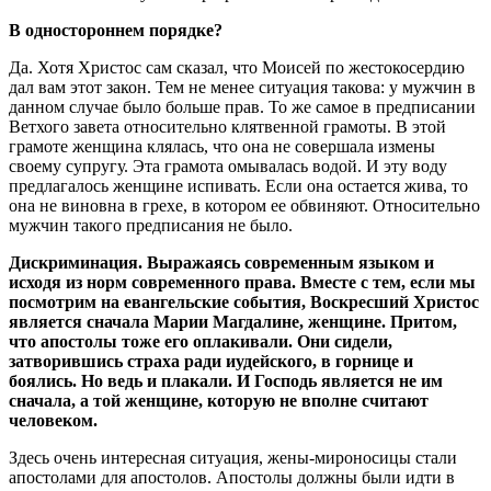
В одностороннем порядке?
Да. Хотя Христос сам сказал, что Моисей по жестокосердию
дал вам этот закон. Тем не менее ситуация такова: у мужчин в
данном случае было больше прав. То же самое в предписании
Ветхого завета относительно клятвенной грамоты. В этой
грамоте женщина клялась, что она не совершала измены
своему супругу. Эта грамота омывалась водой. И эту воду
предлагалось женщине испивать. Если она остается жива, то
она не виновна в грехе, в котором ее обвиняют. Относительно
мужчин такого предписания не было.
Дискриминация. Выражаясь современным языком и
исходя из норм современного права. Вместе с тем, если мы
посмотрим на евангельские события, Воскресший Христос
является сначала Марии Магдалине, женщине. Притом,
что апостолы тоже его оплакивали. Они сидели,
затворившись страха ради иудейского, в горнице и
боялись. Но ведь и плакали. И Господь является не им
сначала, а той женщине, которую не вполне считают
человеком.
Здесь очень интересная ситуация, жены-мироносицы стали
апостолами для апостолов. Апостолы должны были идти в