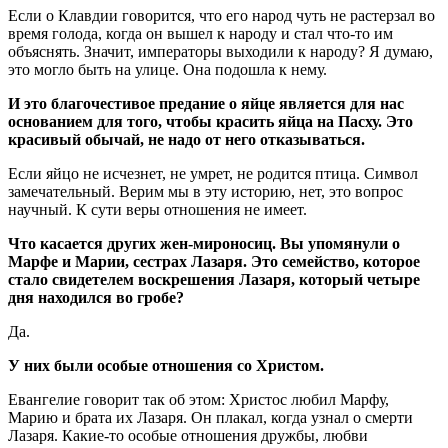
Если о Клавдии говорится, что его народ чуть не растерзал во
время голода, когда он вышел к народу и стал что-то им
объяснять. Значит, императоры выходили к народу? Я думаю,
это могло быть на улице. Она подошла к нему.
И это благочестивое предание о яйце является для нас
основанием для того, чтобы красить яйца на Пасху. Это
красивый обычай, не надо от него отказываться.
Если яйцо не исчезнет, не умрет, не родится птица. Символ
замечательный. Верим мы в эту историю, нет, это вопрос
научный. К сути веры отношения не имеет.
Что касается других жен-мироносиц. Вы упомянули о
Марфе и Марии, сестрах Лазаря. Это семейство, которое
стало свидетелем воскрешения Лазаря, который четыре
дня находился во гробе?
Да.
У них были особые отношения со Христом.
Евангелие говорит так об этом: Христос любил Марфу,
Марию и брата их Лазаря. Он плакал, когда узнал о смерти
Лазаря. Какие-то особые отношения дружбы, любви