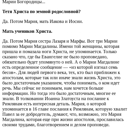
Марии Богородицы...
Тетя Христа по земной родословной?
Да. Потом Мария, мать Иакова и Иосии.
Мать учеников Христа.
Да. Потом Мария сестра Лазаря и Марфы. Вот три Марии
помимо Марии Магдалины. Имени той женщины, которая
пришла и помазала ноги Христа, не упоминается. Только
сказано что, где бы Евангелие не было проповедано,
обязательно будет упомянуто о ней. А о Марии Магдалине
есть определенное сообщение — «из которой изгнал семь
бесов». Для людей первого века, тех, кто был приближен к
апостолам, которые так или иначе знали жизнь Христа, это
было достаточным указанием, чтобы понимать, о ком идет
речь. Мы сейчас не понимаем, нам хочется больше
информации. Но тогда это было достаточным, многие ее
знали. В толковании Иоанна Златоуста на послание к
Римлянам есть интересная деталь. Мария, о которой
упоминается в 16 главе послания к Римлянам, которую хвалит
Павел за ее добродетель, думают, что, возможно, это Мария
Магдалина, которая еще при жизни апостолов, прославилась
своими трудами, благотворением и делом проповеди.