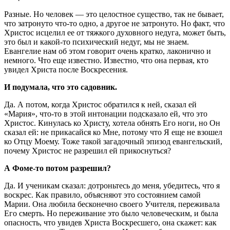
Разные. Но человек — это целостное существо, так не бывает,
что затронуто что-то одно, а другое не затронуто. Но факт, что
Христос исцелил ее от тяжкого духовного недуга, может быть,
это был и какой-то психический недуг, мы не знаем.
Евангелие нам об этом говорит очень кратко, лаконично и
немного. Что еще известно. Известно, что она первая, кто
увидел Христа после Воскресения.
И подумала, что это садовник.
Да. А потом, когда Христос обратился к ней, сказал ей
«Мария», что-то в этой интонации подсказало ей, что это
Христос. Кинулась ко Христу, хотела обнять Его ноги, но Он
сказал ей: не прикасайся ко Мне, потому что Я еще не взошел
ко Отцу Моему. Тоже такой загадочный эпизод евангельский,
почему Христос не разрешил ей прикоснуться?
А Фоме-то потом разрешил?
Да. И ученикам сказал: дотроньтесь до меня, убедитесь, что я
воскрес. Как правило, объясняют это состоянием самой
Марии. Она любила бесконечно своего Учителя, переживала
Его смерть. Но переживание это было человеческим, и была
опасность, что увидев Христа Воскресшего, она скажет: как