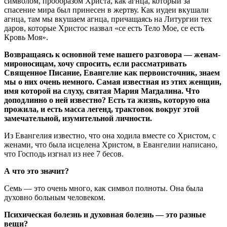
символом, прообразом Христа, как агнца, который за
спасение мира был принесен в жертву. Как иудеи вкушали
агнца, там мы вкушаем агнца, причащаясь на Литургии тех
даров, которые Христос назвал «се есть Тело Мое, се есть
Кровь Моя».
Возвращаясь к основной теме нашего разговора — женам-
мироносицам, хочу спросить, если рассматривать
Священное Писание, Евангелие как первоисточник, знаем
мы о них очень немного. Самая известная из этих женщин,
имя которой на слуху, святая Мария Магдалина. Что
доподлинно о ней известно? Есть та жизнь, которую она
прожила, и есть масса легенд, трактовок вокруг этой
замечательной, изумительной личности.
Из Евангелия известно, что она ходила вместе со Христом, с
женами, что была исцелена Христом, в Евангелии написано,
что Господь изгнал из нее 7 бесов.
А что это значит?
Семь — это очень много, как символ полноты. Она была
духовно больным человеком.
Психическая болезнь и духовная болезнь — это разные
вещи?