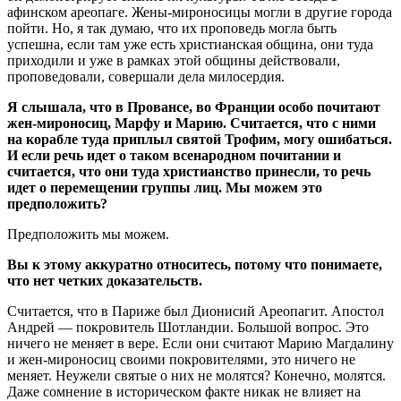
афинском ареопаге. Жены-мироносицы могли в другие города
пойти. Но, я так думаю, что их проповедь могла быть
успешна, если там уже есть христианская община, они туда
приходили и уже в рамках этой общины действовали,
проповедовали, совершали дела милосердия.
Я слышала, что в Провансе, во Франции особо почитают
жен-мироносиц, Марфу и Марию. Считается, что с ними
на корабле туда приплыл святой Трофим, могу ошибаться.
И если речь идет о таком всенародном почитании и
считается, что они туда христианство принесли, то речь
идет о перемещении группы лиц. Мы можем это
предположить?
Предположить мы можем.
Вы к этому аккуратно относитесь, потому что понимаете,
что нет четких доказательств.
Считается, что в Париже был Дионисий Ареопагит. Апостол
Андрей — покровитель Шотландии. Большой вопрос. Это
ничего не меняет в вере. Если они считают Марию Магдалину
и жен-мироносиц своими покровителями, это ничего не
меняет. Неужели святые о них не молятся? Конечно, молятся.
Даже сомнение в историческом факте никак не влияет на