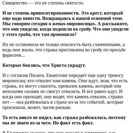
Священство — это не степень святости.
И не степень привилегированности. Это крест, который
еще надо понести. Возвращаясь к нашей основной теме.
Мы говорим сегодня о женах-мироносицах. А расскажите,
что они увидели, когда подошли ко гробу. Что они увидели
у этого гроба, что там произошло?
Их не остановила не только опасность быть схваченными, а
ведь они знали, что стража приставлена ко гробу по просьбе
фарисеев...
Которые боялись, что Христа украдут.
И с согласия Пилата. Евангелие передает еще одну тревогу
мироносиц: кто отвалит нам камень. Они идут, зная, что есть
стража, их могут схватить, привален камень, который они
женскими силами не смогут отвалить. И все равно идут. И
когда они приходят, они видят, что камень отвален, стражи
нет — она разбежалась в страхе из-за тех событий, которые
произошли, может, часом раньше.
То есть никто не видел, как стража разбежалась, поэтому
мы не знаем из-за чего. Но факт есть факт.
В Евангелии сказано, что они лежали в изумлении, как