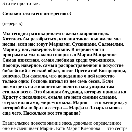
Это не просто так.
Сколько там всего интересного!
(перерыв)
Мы сегодня разговариваем о женах-мироносицах.
Хотелось бы разобраться, кто они такие, чьи имена мы
носим, если нас зовут Мариями, Сусаннами, Саломеями.
Марий у нас, наверное, больше. В первой части
программы мы начали говорить о Марии Магдалине.
Самая известная, самая любимая среди художников.
Вообще, наверное, самый распространенной в искусстве
библейский женский образ, после Пресвятой Богородицы,
конечно. Вы сказали, что доподлинно о ней известно
только одно: Господь изгнал из нее семь бесов. Если
посмотреть на живописные полотна мы увидим там
столько всего. Это бывшая блудница, которая пришла ко
Христу с покаянием, омыла его ноги своими слезами,
отерла волосами, миром омыла. Мария — это женщина, у
которой были брат и сестра — Марфа и Лазарь и много
еще чего. Насколько все это правда?
Евангельское повествование здесь довольно определенное,
оно не смешивает Марий. Есть Мария Клеопова — это сестра