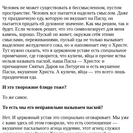
Человек не может существовать в бессмысленном, пустом
пространстве. Человек все пытается наделить смыслом. Даже
ту праздничную еду, которую он вкушает на Пасху, он
пытается придать ей духовное значение. Как мы решим, так и
будет. Если человек решит, что это символизирует для меня
камень, хорошо. Пускай он живет, окружая себя этими
смыслами, переживаниями, пускай еда не только вызывает
выделение желудочного сока, но и напоминает ему о Христе.
Тут нужно сказать, что в церковном уставе есть специальное
примечание, где говорится, что куличи, яйца и прочие яства
нельзя называть пасхой, наша Пасха — Христос и
причащение Святых Даров на Литургии и есть вкушение
Пасхи, вкушение Христа. А куличи, яйца — это всего лишь
праздничная еда.
И это творожное блюдо тоже?
То же самое.
То есть мы его неправильно называем пасхой?
Нет. И церковный устав это специально оговаривает. Мы уже
с вами здесь об этом говорили, что есть соотношение —
вкушение пасхального агнца иудеями, этот агнец служил