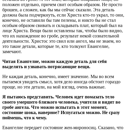
положен отдельно, причем свит особым образом. Не просто
брошен, а сложен, как бы мы сейчас сказали. Эта деталь
должна была подчеркнуть, если Христа кто-то украл, то они,
конечно, не оставили бы там пелены, и никто бы не стал
особым образом свивать и складывать плат, который был на
лице Христа. Вещи были оставлены так, чтобы было видно,
что их нахождение во гробе, результат некой сознательной
деятельности. Христос это свил или ангел, мы не знаем, но
это такие детали, которые те, кто толкуют Евангелие,
замечают.
Читая Евангелие, можно каждую деталь для себя
выделять и узнавать потрясающие вещи.
Не каждая деталь, конечно, имеет значение. Мы во всем
пытаемся увидеть смысл, хотя дело иногда обстоит гораздо
проще, но эти детали, на мой взгляд, очень важные.
Я пытаюсь представить. Человек идет помазать тело
своего умершего близкого человека, учителя и видит во
гробе ангела. Что можно испытать в этот момент,
состояние шока, наверное? Испугаться можно. Не сразу
поймешь, что к чему.
Евангелие передает состояние жен-мироносиц. Сказано, что