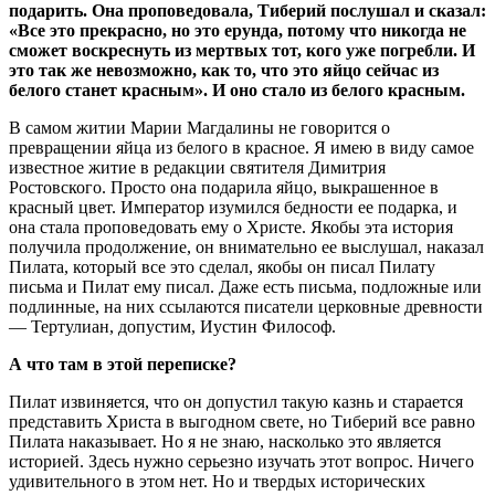
подарить. Она проповедовала, Тиберий послушал и сказал:
«Все это прекрасно, но это ерунда, потому что никогда не
сможет воскреснуть из мертвых тот, кого уже погребли. И
это так же невозможно, как то, что это яйцо сейчас из
белого станет красным». И оно стало из белого красным.
В самом житии Марии Магдалины не говорится о
превращении яйца из белого в красное. Я имею в виду самое
известное житие в редакции святителя Димитрия
Ростовского. Просто она подарила яйцо, выкрашенное в
красный цвет. Император изумился бедности ее подарка, и
она стала проповедовать ему о Христе. Якобы эта история
получила продолжение, он внимательно ее выслушал, наказал
Пилата, который все это сделал, якобы он писал Пилату
письма и Пилат ему писал. Даже есть письма, подложные или
подлинные, на них ссылаются писатели церковные древности
— Тертулиан, допустим, Иустин Философ.
А что там в этой переписке?
Пилат извиняется, что он допустил такую казнь и старается
представить Христа в выгодном свете, но Тиберий все равно
Пилата наказывает. Но я не знаю, насколько это является
историей. Здесь нужно серьезно изучать этот вопрос. Ничего
удивительного в этом нет. Но и твердых исторических