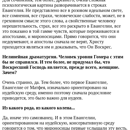
психологическая картина разворачивается в строках
Евангелия. Не представлено все в розовом идеальном свете,
все сомнения, все страхи, человеческие слабости, может, не в
греховном смысле этого слова, а свойственные человеку
нерешительность, страх, все это раскрыто в Евангелии, все
это показано в той гамме чувств, которые переживаются и
апостолами, и мироносицами. Прямо говорится, что они
недоумевают, и апостолы сначала не верят, Христу
приходится являться им и доказывать, что Он Воскрес.
Нелинейная драматургия. Человек уровня Гомера с этим
бы не справился. И тем более, не придумал бы, что
Воскресший Господь является, прежде всего, женщине.
Зачем?
Очень странно, да. Тем более, что первое Евангелие,
Евангелие от Матфея, изначально ориентировано на
иудейскую среду, именно поэтому сначала родословие
приводится, это было важно для иудеев.
Из какого рода, из какого колена...
Да, иначе это самозванец. И в этом Евангелии,
ориентированном на иудейскую, консервативную среду
говорится о том, что мироносицы первые услышали эту весть.