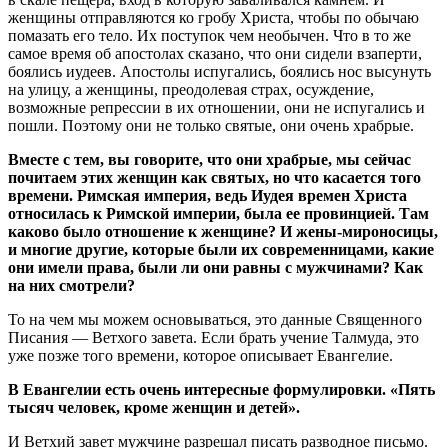
женщины отправляются ко гробу Христа, чтобы по обычаю
помазать его тело. Их поступок чем необычен. Что в то же
самое время об апостолах сказано, что они сидели взаперти,
боялись иудеев. Апостолы испугались, боялись нос высунуть
на улицу, а женщины, преодолевая страх, осуждение,
возможные репрессии в их отношении, они не испугались и
пошли. Поэтому они не только святые, они очень храбрые.
Вместе с тем, вы говорите, что они храбрые, мы сейчас
почитаем этих женщин как святых, но что касается того
времени. Римская империя, ведь Иудея времен Христа
относилась к Римской империи, была ее провинцией. Там
каково было отношение к женщине? И жены-мироносицы,
и многие другие, которые были их современницами, какие
они имели права, были ли они равны с мужчинами? Как
на них смотрели?
То на чем мы можем основываться, это данные Священного
Писания — Ветхого завета. Если брать учение Талмуда, это
уже позже того времени, которое описывает Евангелие.
В Евангелии есть очень интересные формулировки. «Пять
тысяч человек, кроме женщин и детей».
И Ветхий завет мужчине разрешал писать разводное письмо.