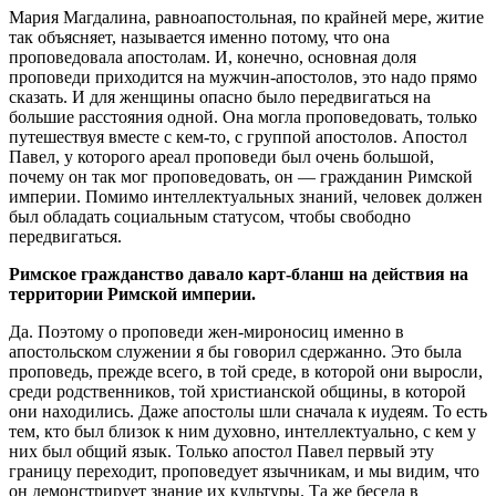
Мария Магдалина, равноапостольная, по крайней мере, житие
так объясняет, называется именно потому, что она
проповедовала апостолам. И, конечно, основная доля
проповеди приходится на мужчин-апостолов, это надо прямо
сказать. И для женщины опасно было передвигаться на
большие расстояния одной. Она могла проповедовать, только
путешествуя вместе с кем-то, с группой апостолов. Апостол
Павел, у которого ареал проповеди был очень большой,
почему он так мог проповедовать, он — гражданин Римской
империи. Помимо интеллектуальных знаний, человек должен
был обладать социальным статусом, чтобы свободно
передвигаться.
Римское гражданство давало карт-бланш на действия на
территории Римской империи.
Да. Поэтому о проповеди жен-мироносиц именно в
апостольском служении я бы говорил сдержанно. Это была
проповедь, прежде всего, в той среде, в которой они выросли,
среди родственников, той христианской общины, в которой
они находились. Даже апостолы шли сначала к иудеям. То есть
тем, кто был близок к ним духовно, интеллектуально, с кем у
них был общий язык. Только апостол Павел первый эту
границу переходит, проповедует язычникам, и мы видим, что
он демонстрирует знание их культуры. Та же беседа в