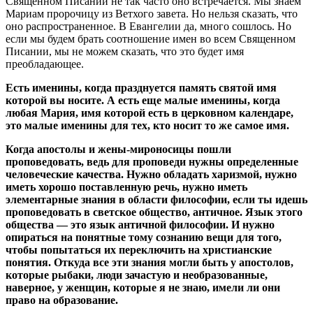
Священном Писании не так часто оно встречается. Мы знаем
Мариам пророчицу из Ветхого завета. Но нельзя сказать, что
оно распространенное. В Евангелии да, много сошлось. Но
если мы будем брать соотношение имен во всем Священном
Писании, мы не можем сказать, что это будет имя
преобладающее.
Есть именины, когда празднуется память святой имя
которой вы носите. А есть еще малые именины, когда
любая Мария, имя которой есть в церковном календаре,
это малые именины для тех, кто носит то же самое имя.
Когда апостолы и жены-мироносицы пошли
проповедовать, ведь для проповеди нужны определенные
человеческие качества. Нужно обладать харизмой, нужно
иметь хорошо поставленную речь, нужно иметь
элементарные знания в области философии, если ты идешь
проповедовать в светское общество, античное. Язык этого
общества — это язык античной философии. И нужно
опираться на понятные тому сознанию вещи для того,
чтобы попытаться их переключить на христианские
понятия. Откуда все эти знания могли быть у апостолов,
которые рыбаки, люди зачастую и необразованные,
наверное, у женщин, которые я не знаю, имели ли они
право на образование.