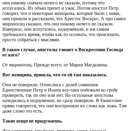
они никому сначала ничего не сказали, потому что
испугались. Их объял трепет и ужас. Потом апостол Петр
говорит, что и некоторые женщины, которые были с нами,
они пришли и рассказали, что Христос Воскрес. А про самих
мироносиц сказано, что они никому ничего не сказали.
Наверное, они испугались, недоумевали, и им самим
требовалось время, чтобы как-то осознать, что произошло,
просто собраться с мыслями.
В таком случае, апостолы узнают о Воскресении Господа
от кого?
От мироносиц. Прежде всего, от Марии Магдалины.
Вот женщина, пришла, что-то ей там показалось.
Они не поверили. Отнеслись с долей сомнения.
Единственные Петр и Иоанн все-таки побежали ко гробу
проверить, так ли оно или нет. Но остальные апостолы
находились в недоумении, не сразу поверили. В Евангелии
прямо говорится, что они восприняли их слова как ложь. Там
даже слово это есть.
Такие вещи не придумаешь.
Для сочинения, тем более, древнего, очень сложная