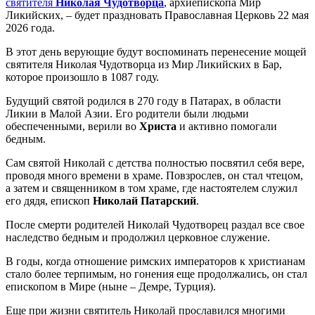
святителя
Николая Чудотворца
, архиепископа Мир
Ликийских, – будет праздновать Православная Церковь 22 мая
2026 года.
В этот день верующие будут воспоминать перенесение мощей
святителя Николая Чудотворца из Мир Ликийских в Бар,
которое произошло в 1087 году.
Будущий святой родился в 270 году в Патарах, в области
Ликии в Малой Азии. Его родители были людьми
обеспеченными, верили во
Христа
и активно помогали
бедным.
Сам святой Николай с детства полностью посвятил себя вере,
проводя много времени в храме. Повзрослев, он стал чтецом,
а затем и священником в том храме, где настоятелем служил
его дядя, епископ
Николай Патарский
.
После смерти родителей Николай Чудотворец раздал все свое
наследство бедным и продолжил церковное служение.
В годы, когда отношение римских императоров к христианам
стало более терпимым, но гонения еще продолжались, он стал
епископом в Мире (ныне – Демре, Турция).
Еще при жизни святитель Николай прославился многими