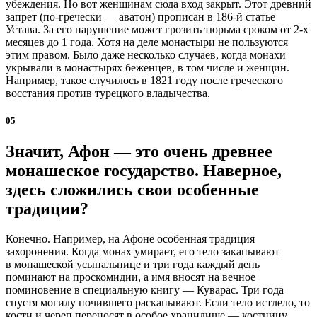
убеждения. Но вот женщинам сюда вход закрыт. Этот древний
запрет (по-гречески — аватон) прописан в 186-й статье
Устава. За его нарушение может грозить тюрьма сроком от 2-х
месяцев до 1 года. Хотя на деле монастыри не пользуются
этим правом. Было даже несколько случаев, когда монахи
укрывали в монастырях беженцев, в том числе и женщин.
Например, такое случилось в 1821 году после гречес­кого
восстания против турецкого владычества.
05
Значит, Афон — это очень древнее
монашеское государство. Наверное,
здесь сложились свои особенные
традиции?
Конечно. Например, на Афоне особенная традиция
захоронения. Когда монах умирает, его тело закапывают
в монашеской усыпальнице и три года каждый день
поминают на проскомидии, а имя вносят на вечное
поминовение в специальную книгу — Куварас. Три года
спустя могилу почившего раскапывают. Если тело истлело, то
кости и череп переносят в особое хранилище — костницу.