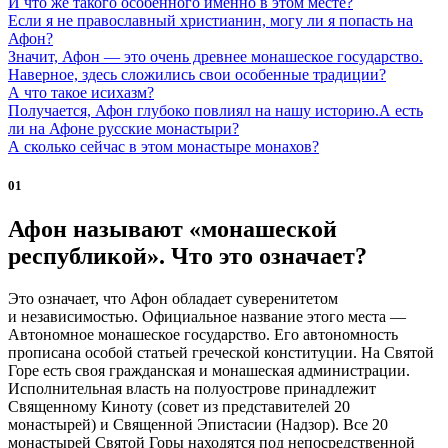
И что же такого особенного именно в этом месте?
Если я не православный христианин, могу ли я попасть на
Афон?
Значит, Афон — это очень древнее монашеское государство.
Наверное, здесь сложились свои особенные традиции?
А что такое исихазм?
Получается, Афон глубоко повлиял на нашу историю.А есть
ли на Афоне русские монастыри?
А сколько сейчас в этом монастыре монахов?
01
Афон называют «монашеской
республикой». Что это означает?
Это означает, что Афон обладает суверенитетом
и независимостью. Официальное название этого места —
Автономное монашеское государство. Его автономность
прописана особой статьей греческой конституции. На Святой
Горе есть своя гражданская и монашеская администрации.
Исполнительная власть на полуострове принадлежит
Священному Киноту (совет из представителей 20
монастырей) и Священной Эпистасии (Надзор). Все 20
монастырей Святой Горы находятся под непосредственной