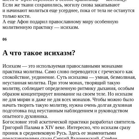
Если же ткани сохранились, могилу снова закапывают
и начинают молиться еще усерднее, пока от тела не останутся
только кости.
А еще Афон подарил православному миру особенную
молитвенную практику — исихазм.
06
А что такое исихазм?
Исихазм — это используемая православными монахами
практика молитвы. Само слово переводится с греческого как
спокойствие, уединение. Суть исихазма — умная, безмолвная,
неустанная молитва. При этом монах, творящий такую
молитву, соблюдает определенную ритмику дыхания, особым
образом концентрирует внимание на своем теле. Но исихазм
не для мирян и даже не для всех монахов. Чтобы можно было
начать творить такую молитву, нужна очень долгая духовная
подготовка под неустанным наблюдением и руководством
опытного духовника.
Богословие этой аскетической практики разработал святитель
Григорий Палама в XIV веке. Интересно, что исихазм сразу
проник в средневековую Русь. Здесь ее знаменитыми
представителями стали Сергий Радонежский, Стефан