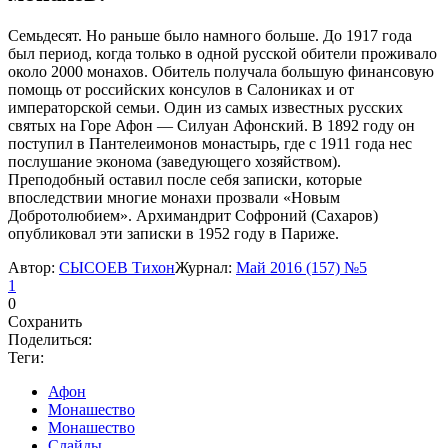
Семьдесят. Но раньше было намного больше. До 1917 года
был период, когда только в одной русской обители проживало
около 2000 монахов. Обитель получала большую финансовую
помощь от российских консулов в Салониках и от
императорской семьи. Один из самых известных русских
святых на Горе Афон — Силуан Афонский. В 1892 году он
поступил в Пантелеимонов монастырь, где с 1911 года нес
послушание эконома (заведующего хозяйством).
Преподобный оставил после себя записки, которые
впоследствии многие монахи прозвали «Новым
Добротолюбием». Архимандрит Софроний (Сахаров)
опубликовал эти записки в 1952 году в Париже.
Автор:
СЫСОЕВ Тихон
Журнал:
Май 2016 (157) №5
1
0
Сохранить
Поделиться:
Теги:
Афон
Монашество
Монашество
Слайды