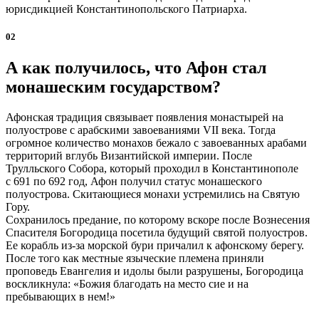
юрисдикцией Константинопольского Патриарха.
02
А как получилось, что Афон стал
монашеским государством?
Афонская традиция связывает появления монастырей на
полуострове с арабскими завоеваниями VII века. Тогда
огромное количество монахов бежало с завоеванных арабами
территорий вглубь Византийской империи. После
Трулльского Собора, который проходил в Константинополе
с 691 по 692 год, Афон получил статус монашеского
полуострова. Скитающиеся монахи устремились на Святую
Гору.
Сохранилось предание, по которому вскоре после Вознесения
Спасителя Богородица посетила будущий святой полуостров.
Ее корабль из-за морской бури причалил к афонскому берегу.
После того как местные языческие племена приняли
проповедь Евангелия и идолы были разрушены, Богородица
воскликнула: «Божия благодать на место сие и на
пребывающих в нем!»