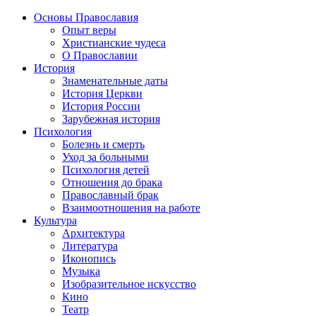
Основы Православия
Опыт веры
Христианские чудеса
О Православии
История
Знаменательные даты
История Церкви
История России
Зарубежная история
Психология
Болезнь и смерть
Уход за больными
Психология детей
Отношения до брака
Православный брак
Взаимоотношения на работе
Культура
Архитектура
Литература
Иконопись
Музыка
Изобразительное искусство
Кино
Театр