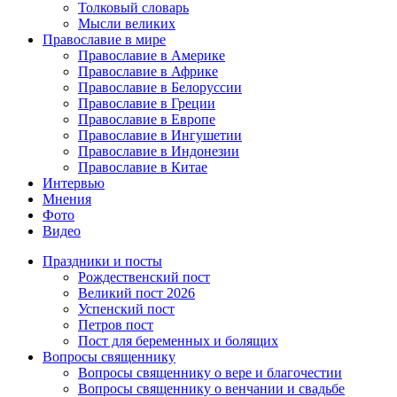
Толковый словарь
Мысли великих
Православие в мире
Православие в Америке
Православие в Африке
Православие в Белоруссии
Православие в Греции
Православие в Европе
Православие в Ингушетии
Православие в Индонезии
Православие в Китае
Интервью
Мнения
Фото
Видео
Праздники и посты
Рождественский пост
Великий пост 2026
Успенский пост
Петров пост
Пост для беременных и болящих
Вопросы священнику
Вопросы священнику о вере и благочестии
Вопросы священнику о венчании и свадьбе