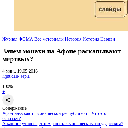
Журнал ФОМА
Все материалы
История
История Церкви
Зачем монахи на Афоне раскапывают
мертвых?
4 мин., 19.05.2016
light
dark
sepia
-
100
%
+
Содержание
Афон называют «монашеской республикой». Что это
означает?
А как получилось, что Афон стал монашеским государством?