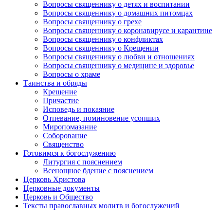
Вопросы священнику о детях и воспитании
Вопросы священнику о домашних питомцах
Вопросы священнику о грехе
Вопросы священнику о коронавирусе и карантине
Вопросы священнику о конфликтах
Вопросы священнику о Крещении
Вопросы священнику о любви и отношениях
Вопросы священнику о медицине и здоровье
Вопросы о храме
Таинства и обряды
Крещение
Причастие
Исповедь и покаяние
Отпевание, поминовение усопших
Миропомазание
Соборование
Священство
Готовимся к богослужению
Литургия с пояснением
Всенощное бдение с пояснением
Церковь Христова
Церковные документы
Церковь и Общество
Тексты православных молитв и богослужений