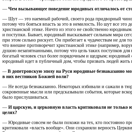
—
Чем вызывающее поведение юродивых отличалось от сто
— Шут — это наемный рабочий, своего рода придворный чиновн
потому что бояться впасть за это в немилость. Но шут все это
христианской этике. Ничто из этого не свойственно юродивым
и поступки. Бывает, юродивый высказывает сильным мира сего т
при этом сильно рискует. Он прибегает к чудачествам не для т
что внешне противоречит христианской этике (например, воруют
душою незапятнанными, потому что цель таких поступков для 
богатый человек стал более порядочным и щедрым; юродивый е
юродивый идет в публичный дом, чтобы призвать людей жить 
—
В допетровскую эпоху на Руси юродивые безнаказанно мо
в них вестников Божией воли?
— Не всегда безнаказанно. Некоторых избивали и сажали в тюр
сокровенные мысли или предсказывали события, которые вскор
было прислушиваться.
—
И царскую, и церковную власть критиковали не только ю
целях?
— Юродивые совсем не были похожи на тех, кто постоянно про
критиковали «власть вообще». Они сохраняли верность Церкви