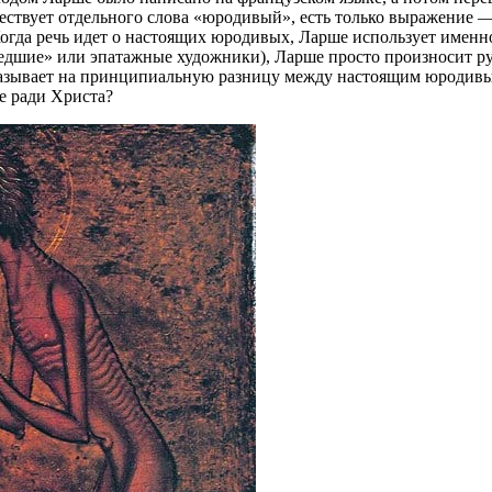
ствует отдельного слова «юродивый», есть только выражение — «
гда речь идет о настоящих юродивых, Ларше использует именно
едшие» или эпатажные художники), Ларше просто произносит русс
 указывает на принципиальную разницу между настоящим юроди
е ради Христа?