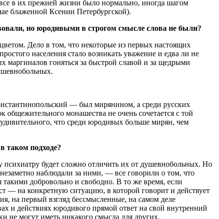
 все в их прежней жизни было нормально, иногда шагом
учае блаженной Ксении Петербургской).
овали, но юродивыми в строгом смысле слова не были?
етом. Дело в том, что некоторые из первых настоящих
простого населения стало возникать уважение и едва ли не
х маргиналов гоняться за быстрой славой и за щедрыми
душевнобольных.
онстантинопольский — был мирянином, а среди русских
к общежительного монашества не очень сочетается с той
 удивительного, что среди юродивых больше мирян, чем
в таком подходе?
 психиатру будет сложно отличить их от душевнобольных. Но
незаметно наблюдали за ними, — все говорили о том, что
 такими добровольно и свободно. В то же время, если
т — на конкретную ситуацию, в которой говорит и действует
вия, на первый взгляд бессмысленные, на самом деле
вах и действиях юродивого прямой ответ на свой внутренний
и не могут иметь никакого смысла для других.