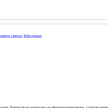
амяти святых
Юродивые
ом Ларше было написано на французском языке, а потом переве