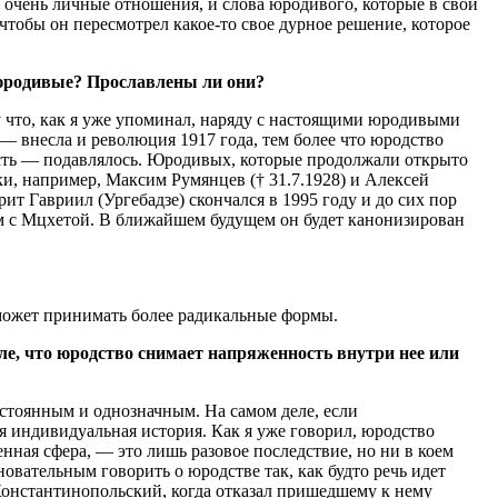
сь очень личные отношения, и слова юродивого, которые в свой
чтобы он пересмотрел какое-то свое дурное решение, которое
е юродивые? Прославлены ли они?
 что, как я уже упоминал, наряду с настоящими юродивыми
 внесла и революция 1917 года, тем более что юродство
ость — подавлялось. Юродивых, которые продолжали открыто
, например, Максим Румянцев († 31.7.1928) и Алексей
ит Гавриил (Ургебадзе) скончался в 1995 году и до сих пор
ом с Мцхетой. В ближайшем будущем он будет канонизирован
и может принимать более радикальные формы.
е, что юродство снимает напряженность внутри нее или
остоянным и однозначным. На самом деле, если
я индивидуальная история. Как я уже говорил, юродство
енная сфера, — это лишь разовое последствие, но ни в коем
новательным говорить о юродстве так, как будто речь идет
Константинопольский, когда отказал пришедшему к нему