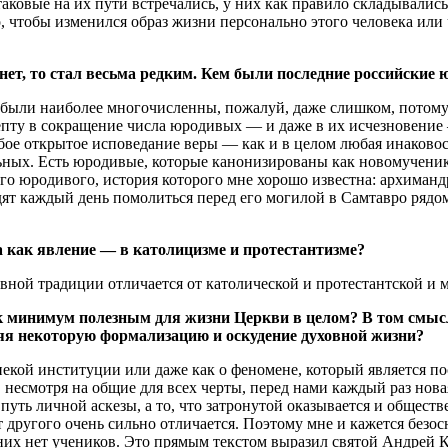
и таковые на их пути встречались, у них как правило складывали
, чтобы изменился образ жизни персонально этого человека или 
а нет, то стал весьма редким. Кем были последние российски
были наиболее многочисленны, пожалуй, даже слишком, потому
ту в сокращение числа юродивых — и даже в их исчезновение —
юбое открытое исповедание веры — как и в целом любая инаков
ных. Есть юродивые, которые канонизированы как новомученики
го юродивого, история которого мне хорошо известна: архимандр
одят каждый день помолиться перед его могилой в Самтавро ряд
а как явление — в католицизме и протестантизме?
лавной традиции отличается от католической и протестантской 
 минимум полезным для жизни Церкви в целом? В том смысл
яя некоторую формализацию и оскудение духовной жизни?
 некой институции или даже как о феномене, который является п
 несмотря на общие для всех черты, перед нами каждый раз нова
путь личной аскезы, а то, что затронутой оказывается и обществ
 другого очень сильно отличается. Поэтому мне и кажется безос
них нет учеников. Это прямым текстом выразил святой Андрей 