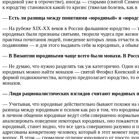
юродивой уже в отрочестве), иногда — старыми (святой Симео
к юродству становился какой-то кризис (тяжелая болезнь, как 
—
Есть ли разница между понятиями «юродивый» и «юродс
— На рубеже XIX-XX веков в России фальшивое юродство — те
юродивых были признаны святыми, творили чудеса при жизни и 
практика почитания людей, поведение которых лишь отчасти н
подаяниями — и для этого выдавать себя за юродивых, а обы
—
В Византии юродивыми чаще всего были монахи. В Росс
— Не думаю, что нужно разделять так уж категорично. Один 
юродивых можно найти монахов — святой Феофил Киевский и н
формой подвижничества, которую предполагает юродство, то е
монахов.
— Люди рационалистических взглядов считают юродивых пс
— Учитывая, что юродивые действительно бывают похожи на 
разница между юродивым и психом как раз в том, что юродивый
в личном общении юродивые ведут себя совершенно нормально. 
анализировать поведение некоторых юродивых, оно покажется 
юродивый, станет видно, что все здесь совершенно разумно и п
адресованы конкретному человеку, который в этот момент пере
вопрос. В этом — громадное отличие юродивого от просто душе