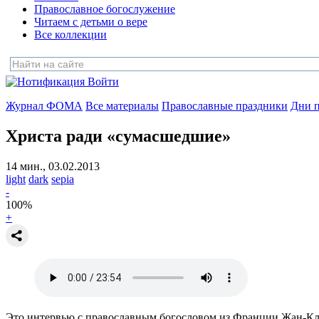
Православное богослужение
Читаем с детьми о вере
Все коллекции
Войти
Журнал ФОМА
Все материалы
Православные праздники
Дни п
Христа ради «сумасшедшие»
14 мин., 03.02.2013
light
dark
sepia
-
100
%
+
Это интервью с православным богословом из Франции Жан-Клод