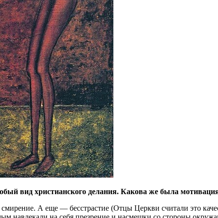
обый вид христианского делания. Какова же была мотивация
смирение. А еще — бесстрастие (Oтцы Церкви считали это кач
мым навлекали на себя презрение и насмешки со стороны окружа