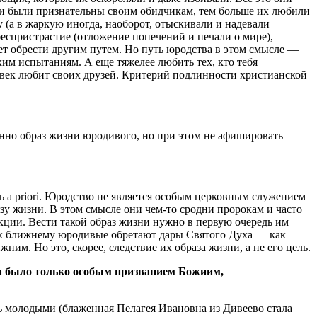
они были признательны своим обидчикам, тем больше их любили
 (а в жаркую иногда, наоборот, отыскивали и надевали
 беспристрастие (отложение попечений и печали о мире),
жет обрести другим путем. Но путь юродства в этом смысле —
им испытаниям. А еще тяжелee любить тех, кто тебя
ловек любит своих друзей. Критерий подлинности христианской
енно образ жизни юродивого, но при этом не афишировать
 a priori. Юродство не является особым церковным служением
зу жизни. В этом смысле они чем-то сродни пророкам и часто
ции. Вести такой образ жизни нужно в первую очередь им
ви к ближнему юродивые обретают дары Святого Духа — как
ним. Но это, скорее, следствие их образа жизни, а не его цель.
да было только особым призванием Божиим,
 молодыми (блаженная Пелагея Ивановна из Дивеево стала