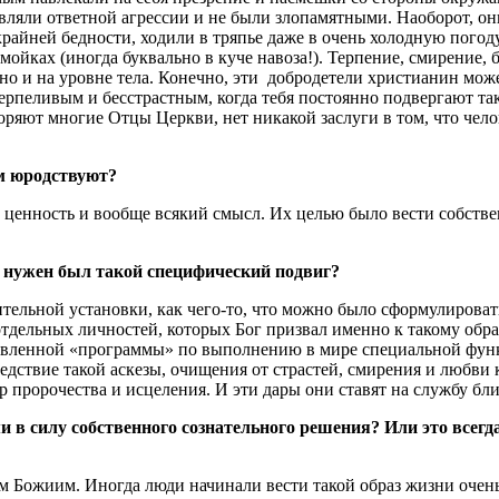
оявляли ответной агрессии и не были злопамятными. Наоборот, 
крайней бедности, ходили в тряпье даже в очень холодную погоду
мойках (иногда буквально в куче навоза!). Терпение, смирение,
, но и на уровне тела. Конечно, эти добродетели христианин мо
рпеливым и бесстрастным, когда тебя постоянно подвергают так
торяют многие Oтцы Церкви, нет никакой заслуги в том, что че
м юродствуют?
ю ценность и вообще всякий смысл. Их целью было вести собств
 нужен был такой специфический подвиг?
ельной установки, как чего-то, что можно было сформулировать
тдельных личностей, которых Бог призвал именно к такому обра
товленной «программы» по выполнению в мире специальной функ
следствие такой аскезы, очищения от страстей, смирения и люб
 пророчества и исцеления. И эти дары они ставят на службу ближ
 в силу собственного сознательного решения? Или это всег
Божиим. Иногда люди начинали вести такой образ жизни очень