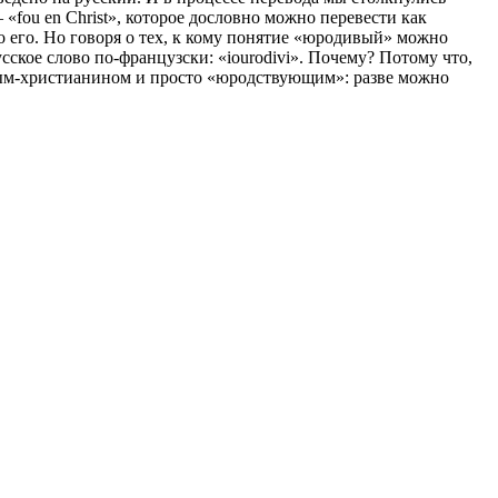
fou en Christ», которое дословно можно перевести как
 его. Но говоря о тех, к кому понятие «юродивый» можно
кое слово по-французски: «iourodivi». Почему? Потому что,
вым-христианином и просто «юродствующим»: разве можно