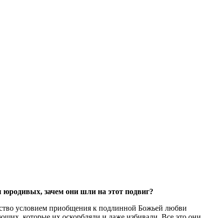
 юродивых, зачем они шли на этот подвиг?
ество условием приобщения к подлинной Божьей любви
ющих, которые их оскорбляли и даже избивали. Все это они