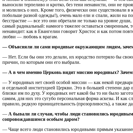
выносили терпеливо и кротко, без тени ненависти, они не пр
и молились о них. Кроме того, физически они существовали в 
побольше разной одежды!), очень мало ели и спали, жили на по
бесстрастие — все это они обретали не только на уровне души
самый радикальный: намного тяжелее оставаться смиренным, те
ненавидит: как в Евангелии говорит Христос и как потом пов
любви — любовь к врагам.
— Объясняли ли сами юродивые окружающим людям, заче
— Нет. Если бы они это делали, их юродство потеряло бы сво
причин, по которым они его выбрали.
— А в чем именно Церковь видит миссию юродивых? Зачем
— У юродивых нет своей особой миссии — как некой предварит
и отдельной институциeй Церкви. Это в большей степени дар о
близки им по духу. У юродивых нет какой бы то ни было заго
самим, для них это сугубо персональная форма аскезы. И как 
правило, редкую проницательность (прозорливость), а также дар
—
А бывали ли случаи, чтобы люди становились юродивыми
сопровождавшимся особым даром?
— Чаще всего люди становилиcь юродивыми прямым указанием 