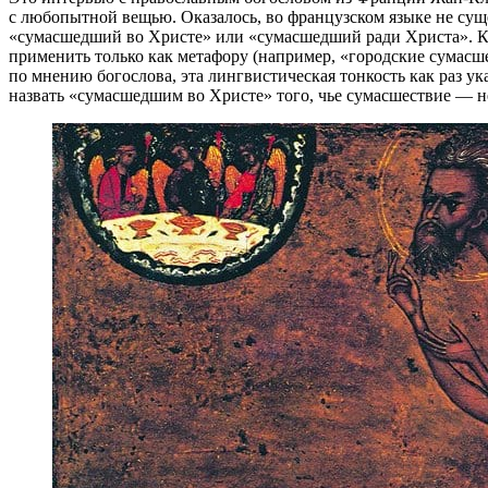
с любопытной вещью. Оказалось, во французском языке не суще
«сумасшедший во Христе» или «сумасшедший ради Христа». Ко
применить только как метафору (например, «городские сумасш
по мнению богослова, эта лингвистическая тонкость как раз
назвать «сумасшедшим во Христе» того, чье сумасшествие — н