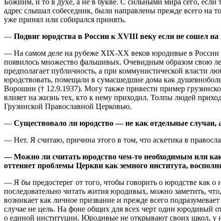
Божиим, и то в духе, а не в букве. С сильными мира сего, есл
адрес слышал собеседник, были направлены прежде всего на то
уже принял или собирался принять.
—
Подвиг юродства в России к XVIII веку если не сошел н
— На самом деле на рубеже XIX-XX веков юродивые в России 
появилось множество фальшивых. Очевидным образом свою леп
предполагает публичность, а при коммунистической власти л
юродствовать, помещали в сумасшедшие дома как душевноболь
Ворошин († 12.9.1937). Могу также привести пример грузинско
влияет на жизнь тех, кто к нему приходил. Толпы людей прих
Грузинской Православной Церковью.
—
Существовало ли юродство — не как отдельные случаи, 
— Нет. Я считаю, причина этого в том, что аскетика в правос
— Можно ли считать юродство чем-то необходимым или как
оттеняет проблемы Церкви как земного института, восполн
— Я бы предостерег от того, чтобы говорить о юродстве как о
последовательно читать жития юродивых, можно заметить, что,
возникает как личноe призваниe и прежде всего подразумевает 
случае не цель. На фоне общих для всех черт один юродивый от
о единой институции. Юродивые не открывают своих школ, у 