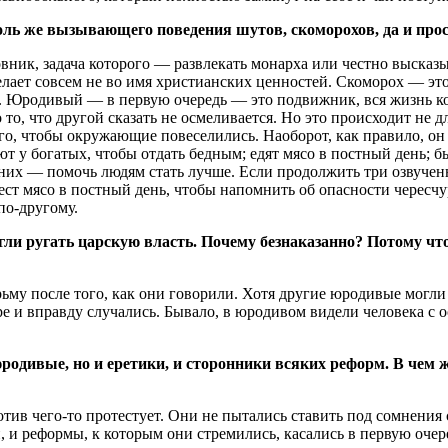
ль же вызывающего поведения шутов, скоморохов, да и прос
ик, задача которого — развлекать монарха или честно высказыв
 делает совсем не во имя христианских ценностей. Скоморох — э
. Юродивый — в первую очередь — это подвижник, вся жизнь ко
о, что другой сказать не осмеливается. Но это происходит не дл
ого, чтобы окружающие повеселились. Наоборот, как правило, он
 у богатых, чтобы отдать бедным; едят мясо в постный день; бы
них — помочь людям стать лучше. Если продолжить три озвучен
ст мясо в постный день, чтобы напомнить об опасности чересч
по-другому.
гли ругать царскую власть. Почему безнаказанно? Потому чт
ьму после того, как они говорили. Хотя другие юродивые могли
е и вправду случались. Бывало, в юродивом видели человека с 
родивые, но и еретики, и сторонники всяких реформ. В чем ж
тив чего-то протестует. Они не пытались ставить под сомнени
, и pеформы, к которым они стремились, касались в первую оче