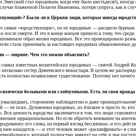
н Эмесский стал юродивым, когда ему было шестьдесят), иногда
в случае блаженной Пелагеи Ивановны, потеря супруга, как в сл
твующий»? Были ли в Церкви люди, которые иногда юродств
 самые «юродствующие», но не юродивые — расцвело бурным цв
после смерти. И это в конце концов привело к тому, что среди 
апоминало образ жизни юродивых. Все это провоцировало разны
ватели стали принимать за настоящих юродивых обыкновенных 
ии — миряне. Чем это можно объяснить?
из самых известных византийских юродивых — святой Андрей К
есколько сестер Дивеевского монастыря. В целом же распорядо
сть полностью независимое существование. Поэтому нет ничего
ихически больными или слабоумными. Есть ли своя правда 
сумасшедших, стороннему наблюдателю и даже проницательному
 — не псих. Духовники юродивых, их близкие и просто те, кто 
Вся ценность юродства заключается в том, что люди становятся
внешне иррациональным. Но если обратить внимание на контекс
родуманно: его слова, на первый взгляд бессвязные, и его дейст
д ним находится, — и этот человек может «расшифровать» в сло
внобольного, который полностью замкнут на себе и чьи поступк