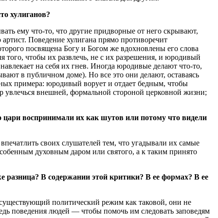
то хулиганов?
ать ему что-то, что другие придворные от него скрывают,
то артист. Поведение хулигана прямо противоречит
торого посвящена Богу и Богом же вдохновлены его слова
я того, чтобы их развлечь, не с их разрешения, и юродивый
 навлекает на себя их гнев. Иногда юродивые делают что-то,
вают в публичном доме). Но все это они делают, оставаясь
ных примера: юродивый ворует и отдает бедным, чтобы
ур увлечься внешней, формальной стороной церковной жизни;
о цари воспринимали их как шутов или потому что видели
 впечатлить своих слушателей тем, что угадывали их самые
особенным духовным даром или святого, а к таким принято
е разница? В содержании этой критики? В ее формах? В ее
я существующий политический режим как таковой, они не
редь поведения людeй — чтобы помочь им следовать заповедям