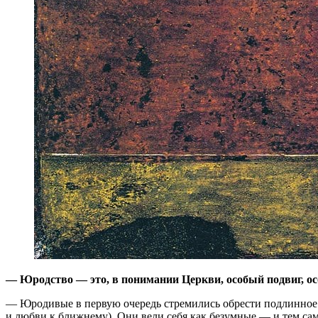
— Юродство — это, в понимании Церкви, особый подвиг, ос
— Юродивые в первую очередь стремились обрести подлинное 
и любви к ближнему). Они вели себя как безумные — и тем са