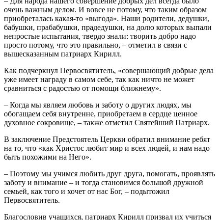
– Для народа нашего совершение добрых дел всегда было
очень важным делом. И вовсе не потому, что таким образом
приобреталась какая-то «выгода». Наши родители, дедушки,
бабушки, прабабушки, прадедушки, на долю которых выпали
непростые испытания, твердо знали: творить добро надо
просто потому, что это правильно, – отметил в связи с
вышесказанным патриарх Кирилл.
Как подчеркнул Первосвятитель, «совершающий добрые дела
уже имеет награду в самом себе, так как ничто не может
сравниться с радостью от помощи ближнему».
– Когда мы являем любовь и заботу о других людях, мы
обогащаем себя внутренне, приобретаем в сердце ценное
духовное сокровище, – также отметил Святейший Патриарх.
В заключение Предстоятель Церкви обратил внимание ребят
на то, что «как Христос любит мир и всех людей, и нам надо
быть похожими на Него».
– Поэтому мы учимся любить друг друга, помогать, проявлять
заботу и внимание – и тогда становимся большой дружной
семьей, как того и хочет от нас Бог, – подытожил
Первосвятитель.
Благословив учащихся, патриарх Кирилл призвал их учиться