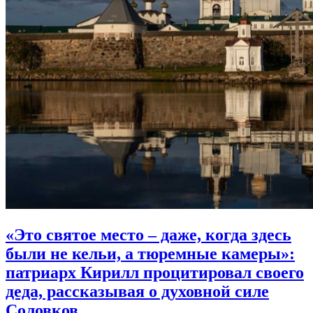
«Это святое место – даже, когда здесь
были не кельи, а тюремные камеры»:
патриарх Кирилл процитировал своего
деда, рассказывая о духовной силе
Соловков