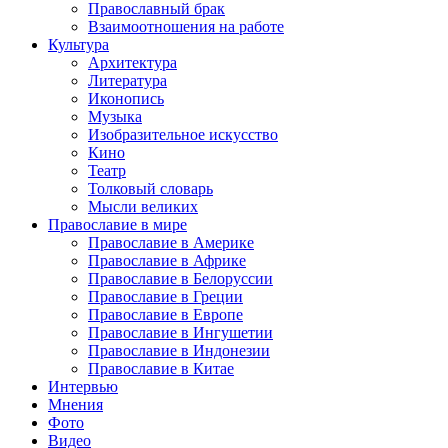
Православный брак
Взаимоотношения на работе
Культура
Архитектура
Литература
Иконопись
Музыка
Изобразительное искусство
Кино
Театр
Толковый словарь
Мысли великих
Православие в мире
Православие в Америке
Православие в Африке
Православие в Белоруссии
Православие в Греции
Православие в Европе
Православие в Ингушетии
Православие в Индонезии
Православие в Китае
Интервью
Мнения
Фото
Видео