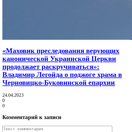
«Маховик преследования верующих
канонической Украинской Церкви
продолжает раскручиваться»:
Владимир Легойда о поджоге храма в
Черновицко-Буковинской епархии
24.04.2023
0
0
Комментарий к записи