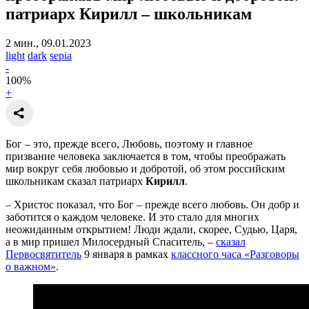
патриарх Кирилл – школьникам
2 мин., 09.01.2023
light
dark
sepia
-
100
%
+
Бог – это, прежде всего, Любовь, поэтому и главное
призвание человека заключается в том, чтобы преображать
мир вокруг себя любовью и добротой, об этом российским
школьникам сказал патриарх
Кирилл
.
– Христос показал, что Бог – прежде всего любовь. Он добр и
заботится о каждом человеке. И это стало для многих
неожиданным открытием! Люди ждали, скорее, Судью, Царя,
а в мир пришел Милосердный Спаситель, –
сказал
Первосвятитель
9 января в рамках
классного часа «Разговоры
о важном»
.