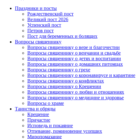
Праздники и посты
Рождественский пост
Великий пост 2026
Успенский пост
Петров пост
Пост для беременных и болящих
Вопросы священнику
Вопросы священнику о вере и благочестии
Вопросы священнику о венчании и свадьбе
Вопросы священнику о детях и воспитании
Вопросы священнику о домашних питомцах
Вопросы священнику о грехе
Вопросы священнику о коронавирусе и карантине
Вопросы священнику о конфликтах
Вопросы священнику о Крещении
Вопросы священнику о любви и отношениях
Вопросы священнику о медицине и здоровье
Вопросы о храме
Таинства и обряды
Крещение
Причастие
Исповедь и покаяние
Отпевание, поминовение усопших
Миропомазание