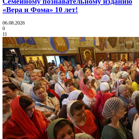
Семейному познавательному изданию
«Вера и Фома»
10 лет!
06.08.2026
0
11