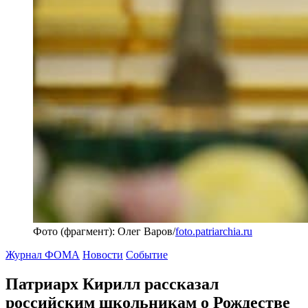
Фото (фрагмент): Олег Варов/
foto.patriarchia.ru
Журнал ФОМА
Новости
Событие
Патриарх Кирилл рассказал
российским школьникам
о Рождестве