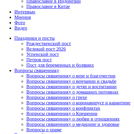
Православие в Индонезии
Православие в Китае
Интервью
Мнения
Фото
Видео
Праздники и посты
Рождественский пост
Великий пост 2026
Успенский пост
Петров пост
Пост для беременных и болящих
Вопросы священнику
Вопросы священнику о вере и благочестии
Вопросы священнику о венчании и свадьбе
Вопросы священнику о детях и воспитании
Вопросы священнику о домашних питомцах
Вопросы священнику о грехе
Вопросы священнику о коронавирусе и карантине
Вопросы священнику о конфликтах
Вопросы священнику о Крещении
Вопросы священнику о любви и отношениях
Вопросы священнику о медицине и здоровье
Вопросы о храме