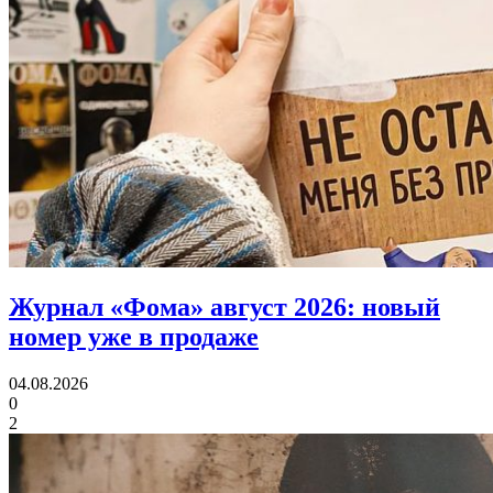
Журнал «Фома» август 2026:
новый
номер уже в продаже
04.08.2026
0
2