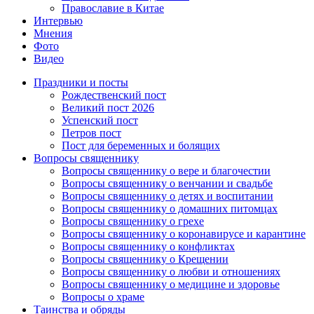
Православие в Китае
Интервью
Мнения
Фото
Видео
Праздники и посты
Рождественский пост
Великий пост 2026
Успенский пост
Петров пост
Пост для беременных и болящих
Вопросы священнику
Вопросы священнику о вере и благочестии
Вопросы священнику о венчании и свадьбе
Вопросы священнику о детях и воспитании
Вопросы священнику о домашних питомцах
Вопросы священнику о грехе
Вопросы священнику о коронавирусе и карантине
Вопросы священнику о конфликтах
Вопросы священнику о Крещении
Вопросы священнику о любви и отношениях
Вопросы священнику о медицине и здоровье
Вопросы о храме
Таинства и обряды