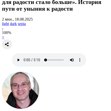
для радости стало больше».
История
пути от уныния к радости
2 мин., 18.08.2025
light
dark
sepia
-
100
%
+