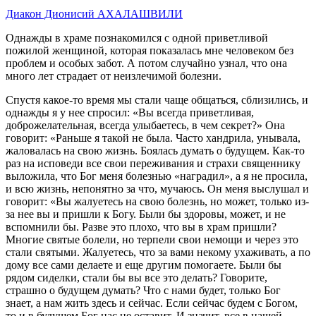
Диакон Дионисий АХАЛАШВИЛИ
Однажды в храме познакомился с одной приветливой
пожилой женщиной, которая показалась мне человеком без
проблем и особых забот. А потом случайно узнал, что она
много лет страдает от неизлечимой болезни.
Спустя какое-то время мы стали чаще общаться, сблизились, и
однажды я у нее спросил: «Вы всегда приветливая,
доброжелательная, всегда улыбаетесь, в чем секрет?» Она
говорит: «Раньше я такой не была. Часто хандрила, унывала,
жаловалась на свою жизнь. Боялась думать о будущем. Как-то
раз на исповеди все свои переживания и страхи священнику
выложила, что Бог меня болезнью «наградил», а я не просила,
и всю жизнь, непонятно за что, мучаюсь. Он меня выслушал и
говорит: «Вы жалуетесь на свою болезнь, но может, только из-
за нее вы и пришли к Богу. Были бы здоровы, может, и не
вспомнили бы. Разве это плохо, что вы в храм пришли?
Многие святые болели, но терпели свои немощи и через это
стали святыми. Жалуетесь, что за вами некому ухаживать, а по
дому все сами делаете и еще другим помогаете. Были бы
рядом сиделки, стали бы вы все это делать? Говорите,
страшно о будущем думать? Что с нами будет, только Бог
знает, а нам жить здесь и сейчас. Если сейчас будем с Богом,
то и в будущем Бог нас не оставит. И значит, все в нашей