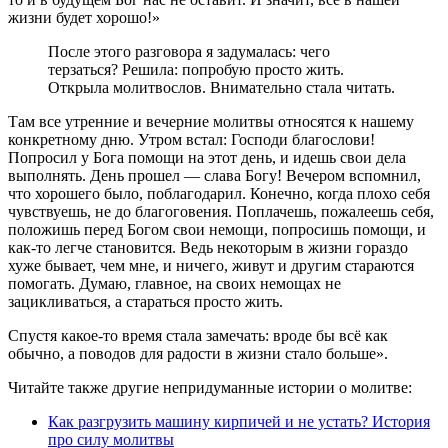
жизни будет хорошо!»
После этого разговора я задумалась: чего
терзаться? Решила: попробую просто жить.
Открыла молитвослов. Внимательно стала читать.
Там все утренние и вечерние молитвы относятся к нашему
конкретному дню. Утром встал: Господи благослови!
Попросил у Бога помощи на этот день, и идешь свои дела
выполнять. День прошел ― слава Богу! Вечером вспомнил,
что хорошего было, поблагодарил. Конечно, когда плохо себя
чувствуешь, не до благоговения. Поплачешь, пожалеешь себя,
положишь перед Богом свои немощи, попросишь помощи, и
как-то легче становится. Ведь некоторым в жизни гораздо
хуже бывает, чем мне, и ничего, живут и другим стараются
помогать. Думаю, главное, на своих немощах не
зацикливаться, а стараться просто жить.
Спустя какое-то время стала замечать: вроде бы всё как
обычно, а поводов для радости в жизни стало больше».
Читайте также другие непридуманные истории о молитве:
Как разгрузить машину кирпичей и не устать? История
про силу молитвы