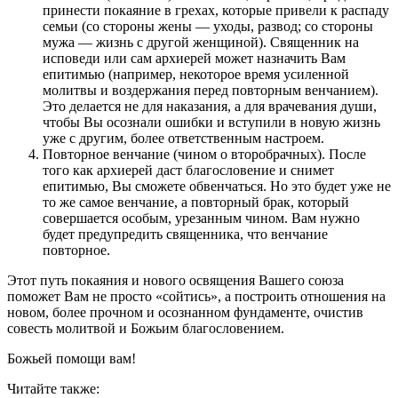
принести покаяние в грехах, которые привели к распаду
семьи (со стороны жены — уходы, развод; со стороны
мужа — жизнь с другой женщиной). Священник на
исповеди или сам архиерей может назначить Вам
епитимью (например, некоторое время усиленной
молитвы и воздержания перед повторным венчанием).
Это делается не для наказания, а для врачевания души,
чтобы Вы осознали ошибки и вступили в новую жизнь
уже с другим, более ответственным настроем.
Повторное венчание (чином о второбрачных). После
того как архиерей даст благословение и снимет
епитимью, Вы сможете обвенчаться. Но это будет уже не
то же самое венчание, а повторный брак, который
совершается особым, урезанным чином. Вам нужно
будет предупредить священника, что венчание
повторное.
Этот путь покаяния и нового освящения Вашего союза
поможет Вам не просто «сойтись», а построить отношения на
новом, более прочном и осознанном фундаменте, очистив
совесть молитвой и Божьим благословением.
Божьей помощи вам!
Читайте также: