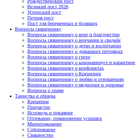
Рождественский пост
Великий пост 2026
Успенский пост
Петров пост
Пост для беременных и болящих
Вопросы священнику
Вопросы священнику о вере и благочестии
Вопросы священнику о венчании и свадьбе
Вопросы священнику о детях и воспитании
Вопросы священнику о домашних питомцах
Вопросы священнику о грехе
Вопросы священнику о коронавирусе и карантине
Вопросы священнику о конфликтах
Вопросы священнику о Крещении
Вопросы священнику о любви и отношениях
Вопросы священнику о медицине и здоровье
Вопросы о храме
Таинства и обряды
Крещение
Причастие
Исповедь и покаяние
Отпевание, поминовение усопших
Миропомазание
Соборование
Священство