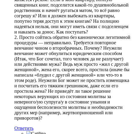
священных книг, подселится какой-то душевнобольной
родственник и начнёт ругаться матом, то всё равно
согрешу я? Или я должен выбежать из квартиры,
попутно теряя доступ к этим книгам? На полицию
надеяться нельзя, они могут иметь связи с подселенцем
и наказать за донос. Как поступать?
2. Просто сойтись обратно без канонически легитимной
процедуры — неправильно. Требуется повторное
венчание чином о второбрачных. Почему? Неужели
венчание может обнулиться юридическим способом
(Итак, что Бог сочетал, того человек да не разлучает)
или действиями мужа? Ведь муж просто «жил с другой
женщиной», жена его, скорее всего, простила (иначе бы
написала «блудил с другой женщиной» или что-то в
этом роде). Неужели Бог может не простить изменщика
и посчитать его тяжким грешником, даже если его
простила жена? Не приведёт ли такое решение
некоторых верующих из состояния молитвы за
неверного/ую супруга/у в состояние уныния и
ощущения бесполезности молитвы и необходимости
других мер (например, жертвоприношений или
приворотов)?
Ответить