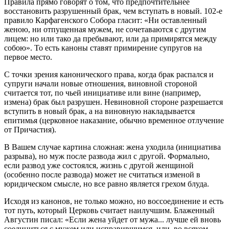
Правила прямо говорят о том, что предпочтительнее
восстановить разрушенный брак, чем вступать в новый. 102-е
правило Карфагенского Собора гласит: «Ни оставленный
женою, ни отпущенная мужем, не сочетаваются с другим
лицем: но или тако да пребывают, или да примирятся между
собою». То есть каноны ставят примирение супругов на
первое место.
С точки зрения канонического права, когда брак распался и
супруги начали новые отношения, виновной стороной
считается тот, по чьей инициативе или вине (например,
измена) брак был разрушен. Невиновной стороне разрешается
вступить в новый брак, а на виновную накладывается
епитимья (церковное наказание, обычно временное отлучение
от Причастия).
В Вашем случае картина сложная: жена уходила (инициатива
разрыва), но муж после развода жил с другой. Формально,
если развод уже состоялся, жизнь с другой женщиной
(особенно после развода) может не считаться изменой в
юридическом смысле, но все равно является грехом блуда.
Исходя из канонов, не только можно, но воссоединение и есть
тот путь, который Церковь считает наилучшим. Блаженный
Августин писал: «Если жена уйдет от мужа... лучше ей вновь
соединиться с мужем или исправившимся, или, во всяком