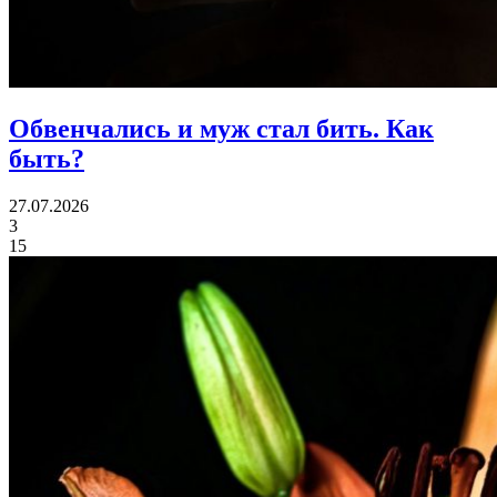
Обвенчались и муж стал бить.
Как
быть?
27.07.2026
3
15