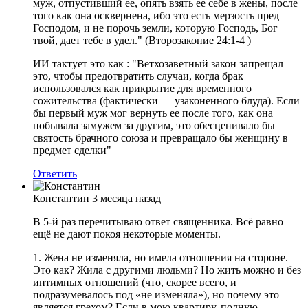
муж, отпустивший ее, опять взять ее себе в жены, после
того как она осквернена, ибо это есть мерзость пред
Господом, и не порочь земли, которую Господь, Бог
твой, дает тебе в удел." (Второзаконие 24:1-4 )
ИИ тактует это как : "Ветхозаветный закон запрещал
это, чтобы предотвратить случаи, когда брак
использовался как прикрытие для временного
сожительства (фактически — узаконенного блуда). Если
бы первый муж мог вернуть ее после того, как она
побывала замужем за другим, это обесценивало бы
святость брачного союза и превращало бы женщину в
предмет сделки"
Ответить
Константин
3 месяца назад
В 5-й раз перечитываю ответ священника. Всё равно
ещё не дают покоя некоторые моменты.
1. Жена не изменяла, но имела отношения на стороне.
Это как? Жила с другими людьми? Но жить можно и без
интимных отношений (что, скорее всего, и
подразумевалось под «не изменяла»), но почему это
является грехом? Если в мою квартиру, полную