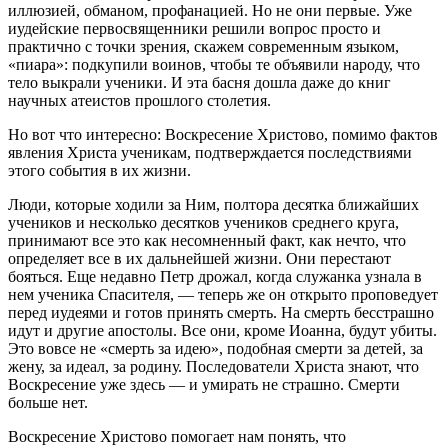
иллюзией, обманом, профанацией. Но не они первые. Уже
иудейские первосвященники решили вопрос просто и
практично с точки зрения, скажем современным языком,
«пиара»: подкупили воинов, чтобы те объявили народу, что
тело выкрали ученики. И эта басня дошла даже до книг
научных атеистов прошлого столетия.
Но вот что интересно: Воскресение Христово, помимо фактов
явления Христа ученикам, подтверждается последствиями
этого события в их жизни.
Люди, которые ходили за Ним, полтора десятка ближайших
учеников и несколько десятков учеников среднего круга,
принимают все это как несомненный факт, как нечто, что
определяет все в их дальнейшей жизни. Они перестают
бояться. Еще недавно Петр дрожал, когда служанка узнала в
нем ученика Спасителя, — теперь же он открыто проповедует
перед иудеями и готов принять смерть. На смерть бесстрашно
идут и другие апостолы. Все они, кроме Иоанна, будут убиты.
Это вовсе не «смерть за идею», подобная смерти за детей, за
жену, за идеал, за родину. Последователи Христа знают, что
Воскресение уже здесь — и умирать не страшно. Смерти
больше нет.
Воскресение Христово помогает нам понять, что