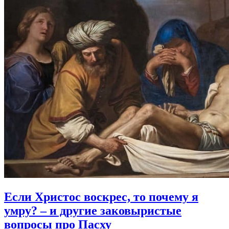
Если Христос воскрес, то почему я
умру?
– и другие заковыристые
вопросы про Пасху