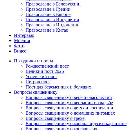
Православие в Белоруссии
Православие в Греции
Православие в Европе
Православие в Ингушетии
Православие в Индонезии
Православие в Китае
Интервью
Мнения
Фото
Видео
Праздники и посты
Рождественский пост
Великий пост 2026
Успенский пост
Петров пост
Пост для беременных и болящих
Вопросы священнику
Вопросы священнику о вере и благочестии
Вопросы священнику о венчании и свадьбе
Вопросы священнику о детях и воспитании
Вопросы священнику о домашних питомцах
Вопросы священнику о грехе
Вопросы священнику о коронавирусе и карантине
Вопросы священнику о конфликтах