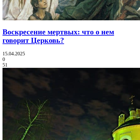
Воскресение мертвых:
что о нем
говорит Церковь?
15.04.2025
0
51