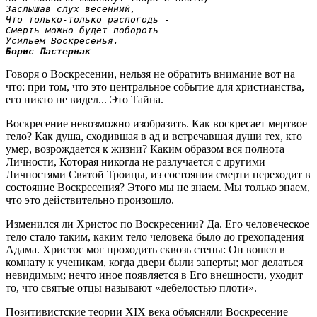
Заслышав слух весенний,
Что только-только распогодь -
Смерть можно будет побороть
Усильем Воскресенья.
Борис Пастернак
Говоря о Воскресении, нельзя не обратить внимание вот на
что: при том, что это центральное событие для христианства,
его никто не видел... Это Тайна.
Воскресение невозможно изобразить. Как воскресает мертвое
тело? Как душа, сходившая в ад и встречавшая души тех, кто
умер, возрождается к жизни? Каким образом вся полнота
Личности, Которая никогда не разлучается с другими
Личностями Святой Троицы, из состояния смерти переходит в
состояние Воскресения? Этого мы не знаем. Мы только знаем,
что это действительно произошло.
Изменился ли Христос по Воскресении? Да. Его человеческое
тело стало таким, каким тело человека было до грехопадения
Адама. Христос мог проходить сквозь стены: Он вошел в
комнату к ученикам, когда двери были заперты; мог делаться
невидимым; нечто иное появляется в Его внешности, уходит
то, что святые отцы называют «дебелостью плоти».
Позитивистские теории XIX века объясняли Воскре­сение