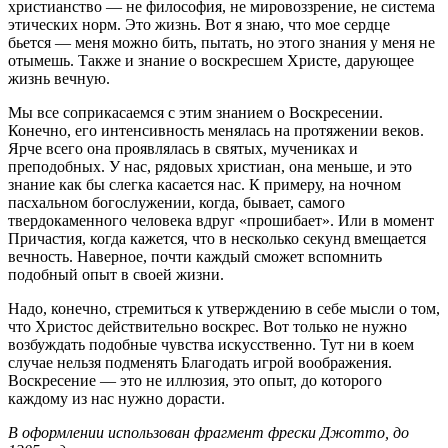
христианство — не философия, не мировоззрение, не система
этических норм. Это жизнь. Вот я знаю, что мое сердце
бьется — меня можно бить, пытать, но этого знания у меня не
отымешь. Также и знание о воскресшем Христе, дарующее
жизнь вечную.
Мы все соприкасаемся с этим знанием о Воскресении.
Конечно, его интенсивность менялась на протяжении веков.
Ярче всего она проявлялась в святых, мучениках и
преподобных. У нас, рядовых христиан, она меньше, и это
знание как бы слегка касается нас. К примеру, на ночном
пасхальном богослужении, когда, бывает, самого
твердокаменного человека вдруг «прошибает». Или в момент
Причастия, когда кажется, что в несколько секунд вмещается
вечность. Наверное, почти каждый сможет вспомнить
подобный опыт в своей жизни.
Надо, конечно, стремиться к утверждению в себе мысли о том,
что Христос действительно воскрес. Вот только не нужно
возбуждать подобные чувства искусственно. Тут ни в коем
случае нельзя подменять Благодать игрой воображения.
Воскресение — это не иллюзия, это опыт, до которого
каждому из нас нужно дорасти.
В оформлении использован фрагмент фрески Джотто, до