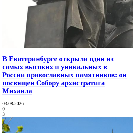
В Екатеринбурге открыли один из
самых высоких и уникальных в
России православных памятников:
он
посвящен Собору архистратига
Михаила
03.08.2026
0
3