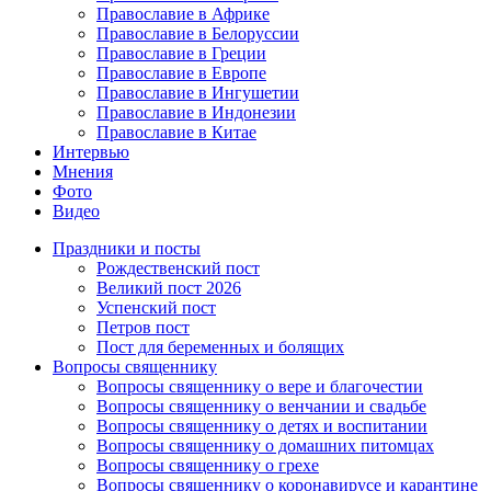
Православие в Африке
Православие в Белоруссии
Православие в Греции
Православие в Европе
Православие в Ингушетии
Православие в Индонезии
Православие в Китае
Интервью
Мнения
Фото
Видео
Праздники и посты
Рождественский пост
Великий пост 2026
Успенский пост
Петров пост
Пост для беременных и болящих
Вопросы священнику
Вопросы священнику о вере и благочестии
Вопросы священнику о венчании и свадьбе
Вопросы священнику о детях и воспитании
Вопросы священнику о домашних питомцах
Вопросы священнику о грехе
Вопросы священнику о коронавирусе и карантине