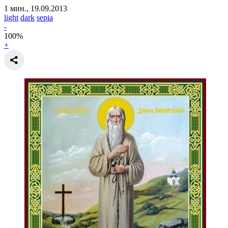
1 мин., 19.09.2013
light
dark
sepia
-
100
%
+