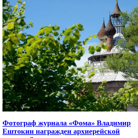
Фотограф журнала «Фома» Владимир
Ештокин награжден архиерейской