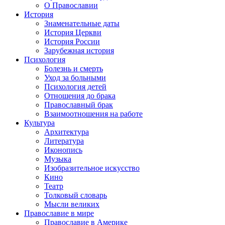
О Православии
История
Знаменательные даты
История Церкви
История России
Зарубежная история
Психология
Болезнь и смерть
Уход за больными
Психология детей
Отношения до брака
Православный брак
Взаимоотношения на работе
Культура
Архитектура
Литература
Иконопись
Музыка
Изобразительное искусство
Кино
Театр
Толковый словарь
Мысли великих
Православие в мире
Православие в Америке