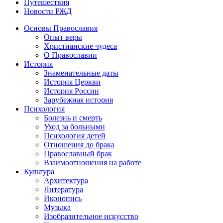
Путешествия
Новости РЖД
Основы Православия
Опыт веры
Христианские чудеса
О Православии
История
Знаменательные даты
История Церкви
История России
Зарубежная история
Психология
Болезнь и смерть
Уход за больными
Психология детей
Отношения до брака
Православный брак
Взаимоотношения на работе
Культура
Архитектура
Литература
Иконопись
Музыка
Изобразительное искусство