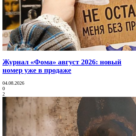
Журнал «Фома» август 2026:
новый
номер уже в продаже
04.08.2026
0
2