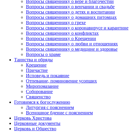
Вопросы священнику о вере и благочестии
Вопросы священнику о венчании и свадьбе
Вопросы священнику о детях и воспитании
Вопросы священнику о домашних питомцах
Вопросы священнику о грехе
Вопросы священнику о коронавирусе и карантине
Вопросы священнику о конфликтах
Вопросы священнику о Крещении
Вопросы священнику о любви и отношениях
Вопросы священнику о медицине и здоровье
Вопросы о храме
Таинства и обряды
Крещение
Причастие
Исповедь и покаяние
Отпевание, поминовение усопших
Миропомазание
Соборование
Священство
Готовимся к богослужению
Литургия с пояснением
Всенощное бдение с пояснением
Церковь Христова
Церковные документы
Церковь и Общество