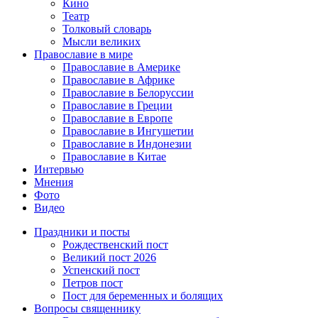
Кино
Театр
Толковый словарь
Мысли великих
Православие в мире
Православие в Америке
Православие в Африке
Православие в Белоруссии
Православие в Греции
Православие в Европе
Православие в Ингушетии
Православие в Индонезии
Православие в Китае
Интервью
Мнения
Фото
Видео
Праздники и посты
Рождественский пост
Великий пост 2026
Успенский пост
Петров пост
Пост для беременных и болящих
Вопросы священнику