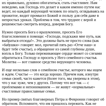
их правильно, духовно обогатиться, стать счастливее. Нам
неведомо, как Господь это делает и каким именно путем нас
ведет, но каждый верующий человек по опыту, оглядываясь на
прожитое, видит промысел Божий и пользу для себя даже в
непростых уроках. Проблема в том, что труднее с верой и
решимостью смотреть вперед, доверяя Богу.
Нужно просить Бога о вразумлении, просить Его
благословения и помощи: «Господи, подскажи мне путь, как
выбраться отсюда!». Это должны быть не просто слова (как
«бабушки» говорят: мол, прочитай пять раз «Отче наш» и
будет тебе счастье), а обращение из самой глубины души,
вопль к Богу. Только переживающее сердце может со слезами
обратиться к Господу и просить у Него семейного счастья.
Молитва — вот главное средство верующего человека.
И еще несколько слов о семейном счастье, которого мы ищем
и ждем. Счастье — это когда хорошо. Причем нам, изнутри
семьи своей, часто кажется (более того, мы уверены в этом),
что у нас хуже, чем у других. Потому что вот так — с
проблемами и непониманием — не живут «нормальные»
счастливые православные семьи.
Но пример святых благоверных Петра и Февронии говорит об
обратном. Вспомните, что им пришлось пережить. Как не