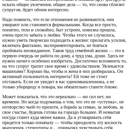
искать общие увлечения, общие дела — то, что снова сблизит
супругов, будет обоим интересно.
Надо помнить, что если отношения не развиваются, они
умирают или становятся формальными. Когда все просто,
понятно, тихо и спокойно, быт устроен, новизна прошла,
очень просто забыть о любви. Чтобы этого не случилось,
нужно уметь творчески подходить к жизни: прилагать усилия,
включать фантазию, экспериментировать, не бояться
пробовать неожиданное. Таков труд семейной жизни — это в
первую очередь не работа по дому, а труд ума, души. Здесь не
нужно ничего особенно изобретать. Достаточно вспомнить то,
на что супруг тратит свое время с удовольствием. Увлекается
машинами? Хорошо бы, чтобы и жена в них разбиралась. Он
активный пользователь интернета? Ей тоже не стоит
отставать. Если он увидит в вас единомышленника, а не
только уборщицу и повара, вы обязательно станете ближе.
Может показаться, что это нереально — ни сил нет, ни
времени. Но когда подумаешь о том, что это не «уступка», не
потворство чьей-то прихоти, а борьба за семью, за любовь, за
свое счастье, будешь готова на гораздо большее. И немытая
посуда станет куда менее важна. Да и уговаривать себя
придется только поначалу — чтобы преодолеть эту косность
мышления, стереотипы и… привычку чувствовать себя