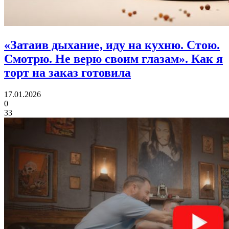
«Затаив дыхание, иду на кухню. Стою.
Смотрю. Не верю своим глазам».
Как я
торт на заказ готовила
17.01.2026
0
33