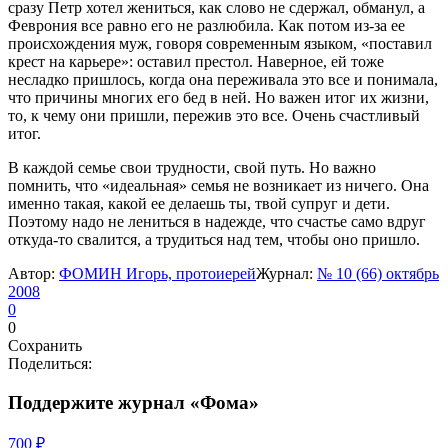
сразу Петр хотел жениться, как слово не сдержал, обманул, а
Феврония все равно его не разлюбила. Как потом из-за ее
происхождения муж, говоря современным языком, «поставил
крест на карьере»: оставил престол. Наверное, ей тоже
несладко пришлось, когда она переживала это все и понимала,
что причины многих его бед в ней. Но важен итог их жизни,
то, к чему они пришли, пережив это все. Очень счастливый
итог.
В каждой семье свои трудности, свой путь. Но важно
помнить, что «идеальная» семья не возникает из ничего. Она
именно такая, какой ее делаешь ты, твой супруг и дети.
Поэтому надо не лениться в надежде, что счастье само вдруг
откуда-то свалится, а трудиться над тем, чтобы оно пришло.
Автор:
ФОМИН Игорь, протоиерей
Журнал:
№ 10 (66) октябрь
2008
0
0
Сохранить
Поделиться:
Поддержите журнал «Фома»
700 ₽