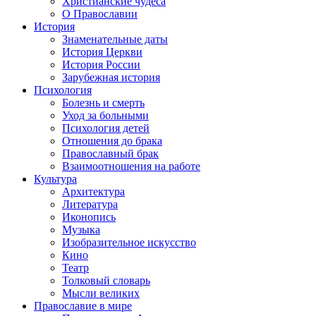
Христианские чудеса
О Православии
История
Знаменательные даты
История Церкви
История России
Зарубежная история
Психология
Болезнь и смерть
Уход за больными
Психология детей
Отношения до брака
Православный брак
Взаимоотношения на работе
Культура
Архитектура
Литература
Иконопись
Музыка
Изобразительное искусство
Кино
Театр
Толковый словарь
Мысли великих
Православие в мире