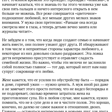
начинает казаться, что и знаешь-то ты этого человека уже как
свои пять пальцев и ничего интересного открыть в нем
больше не можешь. Все реже совершается «цветочное»
подношение любимой, все меньше других мелких знаков
внимания. У мужа свои претензии: «Раньше она всегда
смотрела мне в глаза, а теперь детьми вечно занята или
журналы читает».
Не забудем и о том, что когда люди создают семью и начинают
жить вместе, они полнее узнают друг друга. И обнаруживают
в том числе и неприятные стороны характера любимого, а
некоторые из них довольно сильно раздражают. Эта ложка
дегтя непременно присутствует и отравляет сладость
семейной жизни. Но важно, чтобы эти мелочи не заслонили
собой полностью главное — тот дар, который несет нам наш
супруг: сокровище его любви.
Жене кажется, что ее усилия по обустройству быта — порядок
в доме, горячий ужин — нужно ценить. А муж иной раз даже
и не замечает этого просто потому, что не видел беспорядка и
не подозревает, сколько времени затратила жена на
приготовление супа. Но в любом случае, мне кажется, нужно
помнить, что не в супе дело и не в чистоте полов. Это хорошо,
конечно, но далеко не самое важное в отношениях двоих.
Главное — оставаться интересными и новыми друг для друга,