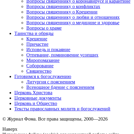
Вопросы священнику о коронавирусе и карантине
Вопросы священнику о конфликтах
Вопросы священнику о Крещении
Вопросы священнику о любви и отношениях
Вопросы священнику о медицине и здоровье
Вопросы о храме
Таинства и обряды
Крещение
Причастие
Исповедь и покаяние
Отпевание, поминовение усопших
Миропомазание
Соборование
Священство
Готовимся к богослужению
Литургия с пояснением
Всенощное бдение с пояснением
Церковь Христова
Церковные документы
Церковь и Общество
Тексты православных молитв и богослужений
© Журнал Фома. Все права защищены, 2000—2026
Наверх