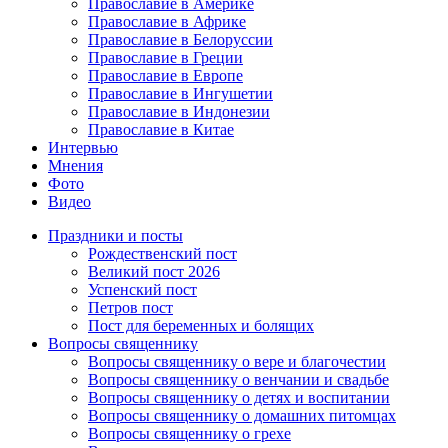
Православие в Америке
Православие в Африке
Православие в Белоруссии
Православие в Греции
Православие в Европе
Православие в Ингушетии
Православие в Индонезии
Православие в Китае
Интервью
Мнения
Фото
Видео
Праздники и посты
Рождественский пост
Великий пост 2026
Успенский пост
Петров пост
Пост для беременных и болящих
Вопросы священнику
Вопросы священнику о вере и благочестии
Вопросы священнику о венчании и свадьбе
Вопросы священнику о детях и воспитании
Вопросы священнику о домашних питомцах
Вопросы священнику о грехе