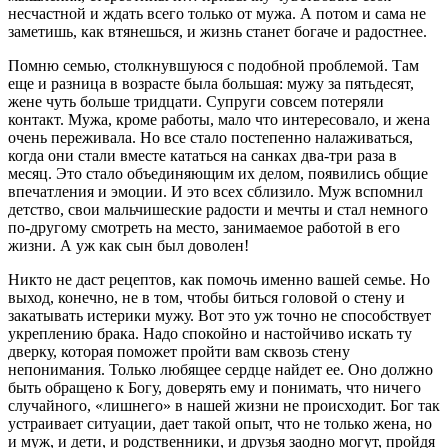
несчастной и ждать всего только от мужа. А потом и сама не
заметишь, как втянешься, и жизнь станет богаче и радостнее.
Помню семью, столкнувшуюся с подобной проблемой. Там
еще и разница в возрасте была большая: мужу за пятьдесят,
жене чуть больше тридцати. Супруги совсем потеряли
контакт. Мужа, кроме работы, мало что интересовало, и жена
очень переживала. Но все стало постепенно налаживаться,
когда они стали вместе кататься на санках два-три раза в
месяц. Это стало объединяющим их делом, появились общие
впечатления и эмоции. И это всех сблизило. Муж вспомнил
детство, свои мальчишеские радости и мечты и стал немного
по-другому смотреть на место, занимаемое работой в его
жизни. А уж как сын был доволен!
Никто не даст рецептов, как помочь именно вашей семье. Но
выход, конечно, не в том, чтобы биться головой о стену и
закатывать истерики мужу. Вот это уж точно не способствует
укреплению брака. Надо спокойно и настойчиво искать ту
дверку, которая поможет пройти вам сквозь стену
непонимания. Только любящее сердце найдет ее. Оно должно
быть обращено к Богу, доверять ему и понимать, что ничего
случайного, «лишнего» в нашей жизни не происходит. Бог так
устраивает ситуации, дает такой опыт, что не только жена, но
и муж, и дети, и родственники, и друзья заодно могут, пройдя