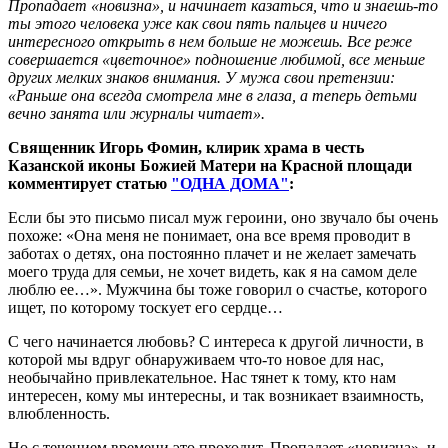
Пропадает «новизна», и начинает казаться, что и знаешь-то
ты этого человека уже как свои пять пальцев и ничего
интересного открыть в нем больше не можешь. Все реже
совершается «цветочное» подношение любимой, все меньше
других мелких знаков внимания. У мужа свои претензии:
«Раньше она всегда смотрела мне в глаза, а теперь детьми
вечно занята или журналы читает».
Священник Игорь Фомин, клирик храма в честь
Казанской иконы Божией Матери на Красной площади
комментирует статью
"ОДНА ДОМА"
:
Если бы это письмо писал муж героини, оно звучало бы очень
похоже: «Она меня не понимает, она все время проводит в
заботах о детях, она постоянно плачет и не желает замечать
моего труда для семьи, не хочет видеть, как я на самом деле
люблю ее…». Мужчина бы тоже говорил о счастье, которого
ищет, по которому тоскует его сердце…
С чего начинается любовь? С интереса к другой личности, в
которой мы вдруг обнаруживаем что-то новое для нас,
необычайно привлекательное. Нас тянет к тому, кто нам
интересен, кому мы интересны, и так возникает взаимность,
влюбленность.
Но с течением времени это проходит. Пропадает «новизна», и